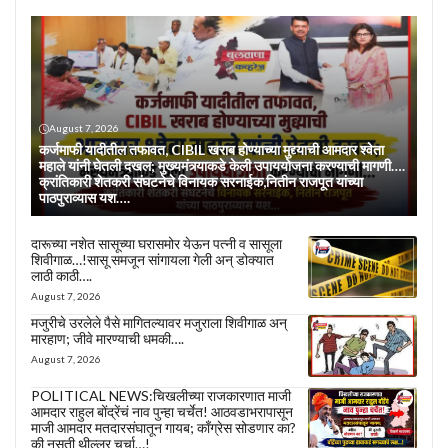
August 7, 2026
कर्जमाफी यादीतील तफावत, CIBIL खराब होण्याच्या मुद्द्याची आमदार श्वेता
महाले यांनी घेतली दखल; मुख्यमंत्र्याकडे केली उपाययोजना करण्याची मागणी….
क्रांतिकारी शेतकरी संघटनेचे विनायक सरनाईक,नितीन राजपूत यांच्या
पाठपुराव्यास यश….
दारूच्या नशेत सासूच्या घरासमोर येऊन पत्नी व सासूला
शिवीगाळ…!सासू समजून सांगायला गेली अन् डोक्यात
लाठी काठी….
August 7, 2026
मजुरीचे उरलेले पैसे मागितल्यावर मजुराला शिवीगाळ अन्
मारहाण; जीवे मारण्याची धमकी….
August 7, 2026
POLITICAL NEWS:चिखलीच्या राजकारणात माजी
आमदार राहुल बोंद्रेंचं नाव पुन्हा चर्चेत! आठवडाभरापासून
माजी आमदार मतदारसंघातून गायब; काँग्रेस सोडणार का?
की नुसती थील्लर चर्चा…!