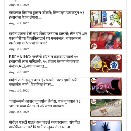
August 7, 2026
मेहकरात किराणा दुकान फोडले; टिनपत्रा उचकटून ५३
हजारांचा ऐवज लंपास….
August 7, 2026
मायेनं एकाच वेळी चार लेकरं जन्माला घातली; तीन पोरं अन्
एका पोरीच्या किलबिलाटानं घर गजबजलं! चारवनमध्ये
अनोख्या बाळंतपणाची चर्चा!
August 7, 2026
BREAKING: जप्तीचे वॉरंट न बजावण्यासाठी १५
हजारांची लाच मागितली; १० हजार घेताना मेहकरचा
बेलीफ ACBच्या जाळ्यात….
August 6, 2026
माहेरी जाते म्हणून घराबाहेर पडली; रात्र झाली घरी
परतलीच नाही! विवाहिता बेपत्ता…
August 6, 2026
चांडोळमध्ये आवारा कुत्र्यांचा हैदोस; एका कुत्र्याने १३
जणांना चावा घेतल्याने परिसरात वातावरण ….
August 6, 2026
पोरीला एकटी गाठलं अन् घडलं धक्कादायक; संशयित
आरोपीला अटक! चिखली तालुक्यातील घटना…