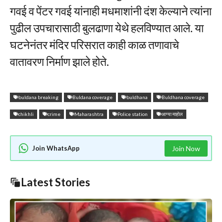
गवई व पेंटर गवई यांनाही मधमाशांनी दंश केल्याने त्यांना
पुढील उपचारासाठी बुलढाणा येथे हलविण्यात आले. या
घटनेनंतर मंदिर परिसरात काही काळ तणावाचे
वातावरण निर्माण झाले होते.
buldana breaking
Buldana coverage
buldhana
Buldhana coverage
chikhli
crime
Maharashtra
Police station
आग्या माहोल
Join WhatsApp
Join Now
Latest Stories