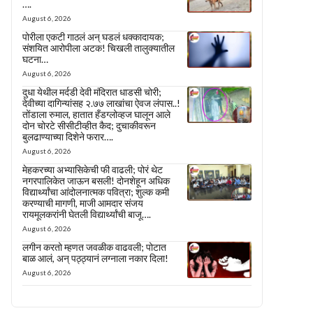
….
August 6, 2026
पोरीला एकटी गाठलं अन् घडलं धक्कादायक;
संशयित आरोपीला अटक! चिखली तालुक्यातील
घटना…
August 6, 2026
दुधा येथील मर्दडी देवी मंदिरात धाडसी चोरी;
देवीच्या दागिन्यांसह २.७७ लाखांचा ऐवज लंपास..!
तोंडाला रुमाल, हातात हँडग्लोव्हज घालून आले
दोन चोरटे सीसीटीव्हीत कैद; दुचाकीवरून
बुलढाण्याच्या दिशेने फरार….
August 6, 2026
मेहकरच्या अभ्यासिकेची फी वाढली; पोरं थेट
नगरपालिकेत जाऊन बसली! दोनशेहून अधिक
विद्यार्थ्यांचा आंदोलनात्मक पवित्रा; शुल्क कमी
करण्याची मागणी, माजी आमदार संजय
रायमूलकरांनी घेतली विद्यार्थ्यांची बाजू….
August 6, 2026
लगीन करतो म्हणत जवळीक वाढवली; पोटात
बाळ आलं, अन् पठ्ठ्यानं लग्नाला नकार दिला!
August 6, 2026