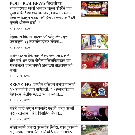
POLITICAL NEWS:चिखलीच्या
राजकारणात माजी आमदार राहुल बोंद्रेंचं नाव
पुन्हा चर्चेत! आठवडाभरापासून माजी आमदार
मतदारसंघातून गायब; काँग्रेस सोडणार का? की
नुसती थील्लर चर्चा…!
August 7, 2026
मेहकरात किराणा दुकान फोडले; टिनपत्रा
उचकटून ५३ हजारांचा ऐवज लंपास….
August 7, 2026
मायेनं एकाच वेळी चार लेकरं जन्माला घातली;
तीन पोरं अन् एका पोरीच्या किलबिलाटानं घर
गजबजलं! चारवनमध्ये अनोख्या बाळंतपणाची
चर्चा!
August 7, 2026
BREAKING: जप्तीचे वॉरंट न बजावण्यासाठी
१५ हजारांची लाच मागितली; १० हजार घेताना
मेहकरचा बेलीफ ACBच्या जाळ्यात….
August 6, 2026
माहेरी जाते म्हणून घराबाहेर पडली; रात्र झाली
घरी परतलीच नाही! विवाहिता बेपत्ता…
August 6, 2026
चांडोळमध्ये आवारा कुत्र्यांचा हैदोस; एका कुत्र्याने
१३ जणांना चावा घेतल्याने परिसरात वातावरण