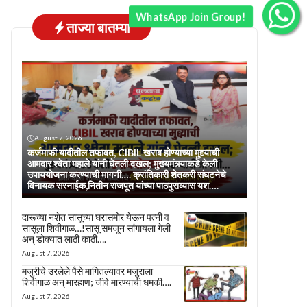
WhatsApp Join Group!
ताज्या बातम्या
August 7, 2026
कर्जमाफी यादीतील तफावत, CIBIL खराब होण्याच्या मुद्द्याची
आमदार श्वेता महाले यांनी घेतली दखल; मुख्यमंत्र्याकडे केली
उपाययोजना करण्याची मागणी…. क्रांतिकारी शेतकरी संघटनेचे
विनायक सरनाईक,नितीन राजपूत यांच्या पाठपुराव्यास यश….
दारूच्या नशेत सासूच्या घरासमोर येऊन पत्नी व
सासूला शिवीगाळ…!सासू समजून सांगायला गेली
अन् डोक्यात लाठी काठी….
August 7, 2026
मजुरीचे उरलेले पैसे मागितल्यावर मजुराला
शिवीगाळ अन् मारहाण; जीवे मारण्याची धमकी….
August 7, 2026