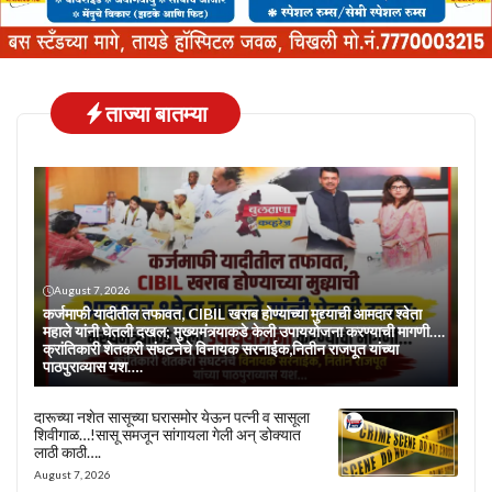
ताज्या बातम्या
August 7, 2026
कर्जमाफी यादीतील तफावत, CIBIL खराब होण्याच्या मुद्द्याची आमदार श्वेता
महाले यांनी घेतली दखल; मुख्यमंत्र्याकडे केली उपाययोजना करण्याची मागणी….
क्रांतिकारी शेतकरी संघटनेचे विनायक सरनाईक,नितीन राजपूत यांच्या
पाठपुराव्यास यश….
दारूच्या नशेत सासूच्या घरासमोर येऊन पत्नी व सासूला
शिवीगाळ…!सासू समजून सांगायला गेली अन् डोक्यात
लाठी काठी….
August 7, 2026