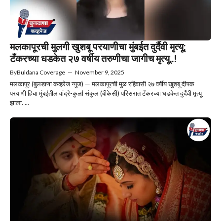
मलकापूरची मुलगी खुशबू परयाणीचा मुंबईत दुर्दैवी मृत्यू;
टँकरच्या धडकेत २७ वर्षीय तरुणीचा जागीच मृत्यू..!
By
Buldana Coverage
—
November 9, 2025
मलकापूर (बुलडाणा कव्हरेज न्युज) — मलकापूरची मुळ रहिवासी २७ वर्षीय खुशबू दीपक
परयाणी हिचा मुंबईतील वांद्रे-कुर्ला संकुल (बीकेसी) परिसरात टँकरच्या धडकेत दुर्दैवी मृत्यू
झाला. ...