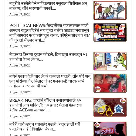
मजुरीचे उरलेले पैसे मागितल्यावर मजुराला शिवीगाळ अन्
मारहाण; जीवे मारण्याची धमकी….
August 7, 2026
POLITICAL NEWS:चिखलीच्या राजकारणात माजी
आमदार राहुल बोंद्रेंचं नाव पुन्हा चर्चेत! आठवडाभरापासून
माजी आमदार मतदारसंघातून गायब; काँग्रेस सोडणार का?
की नुसती थील्लर चर्चा…!
August 7, 2026
मेहकरात किराणा दुकान फोडले; टिनपत्रा उचकटून ५३
हजारांचा ऐवज लंपास….
August 7, 2026
मायेनं एकाच वेळी चार लेकरं जन्माला घातली; तीन पोरं अन्
एका पोरीच्या किलबिलाटानं घर गजबजलं! चारवनमध्ये
अनोख्या बाळंतपणाची चर्चा!
August 7, 2026
BREAKING: जप्तीचे वॉरंट न बजावण्यासाठी १५
हजारांची लाच मागितली; १० हजार घेताना मेहकरचा
बेलीफ ACBच्या जाळ्यात….
August 6, 2026
माहेरी जाते म्हणून घराबाहेर पडली; रात्र झाली घरी
परतलीच नाही! विवाहिता बेपत्ता…
August 6, 2026