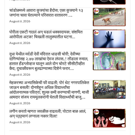
चांडोळमध्ये आवारा कुत्र्यांचा हैदोस; एका कुत्र्याने १३
जणांना चावा घेतल्याने परिसरात वातावरण ….
August 6, 2026
पोरीला एकटी गाठलं अन् घडलं धक्कादायक; संशयित
आरोपीला अटक! चिखली तालुक्यातील घटना…
August 6, 2026
दुधा येथील मर्दडी देवी मंदिरात धाडसी चोरी; देवीच्या
दागिन्यांसह २.७७ लाखांचा ऐवज लंपास..! तोंडाला रुमाल,
हातात हँडग्लोव्हज घालून आले दोन चोरटे सीसीटीव्हीत
कैद; दुचाकीवरून बुलढाण्याच्या दिशेने फरार….
August 6, 2026
मेहकरच्या अभ्यासिकेची फी वाढली; पोरं थेट नगरपालिकेत
जाऊन बसली! दोनशेहून अधिक विद्यार्थ्यांचा
आंदोलनात्मक पवित्रा; शुल्क कमी करण्याची मागणी, माजी
आमदार संजय रायमूलकरांनी घेतली विद्यार्थ्यांची बाजू….
August 6, 2026
लगीन करतो म्हणत जवळीक वाढवली; पोटात बाळ आलं,
अन् पठ्ठ्यानं लग्नाला नकार दिला!
August 6, 2026