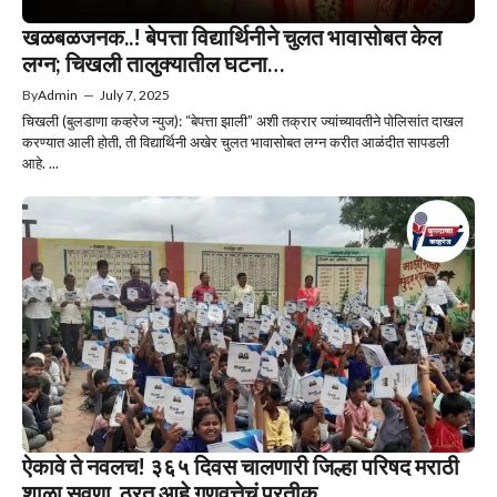
खळबळजनक..! बेपत्ता विद्यार्थिनीने चुलत भावासोबत केल
लग्न; चिखली तालुक्यातील घटना…
By
Admin
—
July 7, 2025
चिखली (बुलडाणा कव्हरेज न्युज): “बेपत्ता झाली” अशी तक्रार ज्यांच्यावतीने पोलिसांत दाखल
करण्यात आली होती, ती विद्यार्थिनी अखेर चुलत भावासोबत लग्न करीत आळंदीत सापडली
आहे. ...
ऐकावे ते नवलच! ३६५ दिवस चालणारी जिल्हा परिषद मराठी
शाळा सवणा, ठरत आहे गुणवत्तेचं प्रतीक