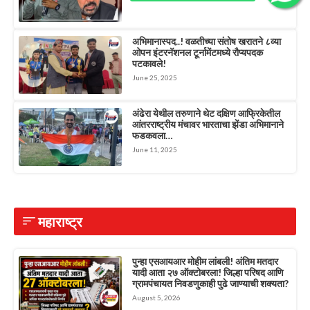
अभिमानास्पद..! वळतीच्या संतोष खरातने ८व्या
ओपन इंटरनॅशनल टूर्नामेंटमध्ये रौप्यपदक
पटकावले!
June 25, 2025
अंढेरा येथील तरुणाने थेट दक्षिण आफ्रिकेतील
आंतरराष्ट्रीय मंचावर भारताचा झेंडा अभिमानाने
फडकवला…
June 11, 2025
महाराष्ट्र
पुन्हा एसआयआर मोहीम लांबली! अंतिम मतदार
यादी आता २७ ऑक्टोबरला! जिल्हा परिषद आणि
ग्रामपंचायत निवडणुकाही पुढे जाण्याची शक्यता?
August 5, 2026