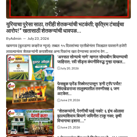
युरियाचा पुरेसा साठा, तरीही शेतकऱ्यांची भटकंती; कृत्रिम टंचाईचा
आरोप!” खतासाठी शेतकऱ्यांची धावपळ…
By
Admin
—
July 23, 2026
खामगाव (बुलडाणा कव्हरेज न्यूज): तब्बल १५ दिवसांच्या प्रतीक्षेनंतर जिल्ह्यात पावसाने हजेरी
लावल्यानंतर शेतकऱ्यांनी कपाशीसह अन्य पिकांना खत देण्याच्या कामांना वेग ...
‘अस्सल सोन्याचे नाणे’ म्हणत सोयाबीन बियाण्याची
जाहिरात; रवी सीड्स कंपनीविरुद्ध गुन्हा दाखल…
July 20, 2026
फेसबुक फ्रेंड रिक्वेस्टपासून ‘हनी ट्रॅप’पर्यंत!
सिंदखेडराजा तालुक्यातील तरुणीसह ६ जण
अटकेत…
June 29, 2026
“शेतकऱ्यांनो, पेरणीची घाई नको! ६ इंच ओलावा
झाल्याशिवाय बियाणे जमिनीत टाकू नका; कृषी
विभागाचा इशारा….”
June 25, 2026