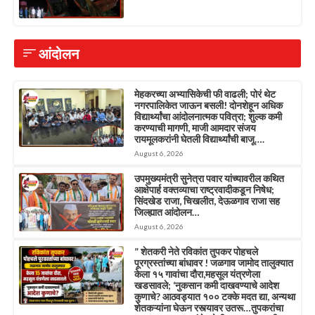
आंदोलन
मेहकरच्या अभ्यासिकेची फी वाढली; पोरं थेट
नगरपालिकेत जाऊन बसली! दोनशेहून अधिक
विद्यार्थ्यांचा आंदोलनात्मक पवित्रा; शुल्क कमी
करण्याची मागणी, माजी आमदार संजय
रायमूलकरांनी घेतली विद्यार्थ्यांची बाजू….
August 6, 2026
उपमुख्यमंत्री सुनेत्रा पवार यांच्यावरील कथित
आक्षेपार्ह वक्तव्याचा राष्ट्रवादीकडून निषेध;
सिंदखेड राजा, चिखलीत, देऊळगाव राजा सह
जिल्ह्यात आंदोलन…
August 6, 2026
” शेतकरी नेते रविकांत तुपकर पोहचले
पूरग्रस्तांच्या बांधावर ! जळगाव जामोद तालुक्यात
केला १५ गावांचा दौरा,महसूल यंत्रणेला
खडसावले; ‘नुकसान कमी दाखवण्याचे आदेश
कुणाचे? आठवड्यात १०० टक्के मदत द्या, अन्यथा
शेतकऱ्यांना घेऊन रस्त्यावर उतरू…तुपकरांचा