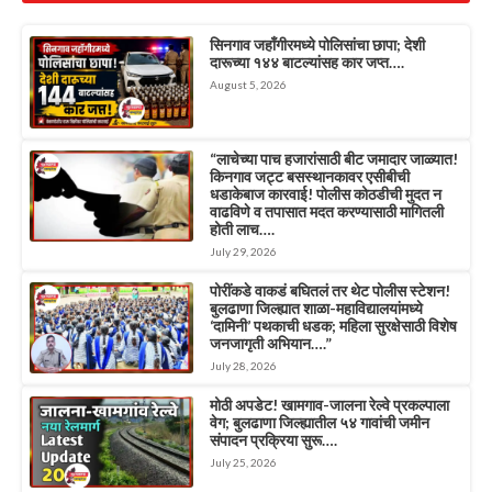
सिनगाव जहाँगीरमध्ये पोलिसांचा छापा; देशी
दारूच्या १४४ बाटल्यांसह कार जप्त….
August 5, 2026
“लाचेच्या पाच हजारांसाठी बीट जमादार जाळ्यात!
किनगाव जट्ट बसस्थानकावर एसीबीची
धडाकेबाज कारवाई! पोलीस कोठडीची मुदत न
वाढविणे व तपासात मदत करण्यासाठी मागितली
होती लाच….
July 29, 2026
पोरींकडे वाकडं बघितलं तर थेट पोलीस स्टेशन!
बुलढाणा जिल्ह्यात शाळा-महाविद्यालयांमध्ये
‘दामिनी’ पथकाची धडक; महिला सुरक्षेसाठी विशेष
जनजागृती अभियान….”
July 28, 2026
मोठी अपडेट! खामगाव-जालना रेल्वे प्रकल्पाला
वेग; बुलढाणा जिल्ह्यातील ५४ गावांची जमीन
संपादन प्रक्रिया सुरू….
July 25, 2026