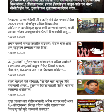
दुधा येथील मर्दडी देवी मंदिरात धाडसी चोरी; देवीच्या दागिन्यांसह २.७७ लाखांचा
ऐवज लंपास..! तोंडाला रुमाल, हातात हँडग्लोव्हज घालून आले दोन चोरटे
सीसीटीव्हीत कैद; दुचाकीवरून बुलढाण्याच्या दिशेने फरार….
मेहकरच्या अभ्यासिकेची फी वाढली; पोरं थेट नगरपालिकेत
जाऊन बसली! दोनशेहून अधिक विद्यार्थ्यांचा
आंदोलनात्मक पवित्रा; शुल्क कमी करण्याची मागणी, माजी
आमदार संजय रायमूलकरांनी घेतली विद्यार्थ्यांची बाजू….
August 6, 2026
लगीन करतो म्हणत जवळीक वाढवली; पोटात बाळ आलं,
अन् पठ्ठ्यानं लग्नाला नकार दिला!
August 6, 2026
उपमुख्यमंत्री सुनेत्रा पवार यांच्यावरील कथित आक्षेपार्ह
वक्तव्याचा राष्ट्रवादीकडून निषेध; सिंदखेड राजा,
चिखलीत, देऊळगाव राजा सह जिल्ह्यात आंदोलन…
August 6, 2026
बकरी मेल्याचे पैसे मागितले; पैसे दिले नाही म्हणून जीवे
मारण्याची धमकी… दुसऱ्याच दिवशी पाडळी शिंदेत म्हातारा
रक्ताच्या थारोळ्यात!
August 6, 2026
पुन्हा एसआयआर मोहीम लांबली! अंतिम मतदार यादी आता
२७ ऑक्टोबरला! जिल्हा परिषद आणि ग्रामपंचायत
निवडणुकाही पुढे जाण्याची शक्यता?