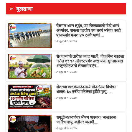
बुलढाणा
येळगाव धरण तुडुंब, पण जिल्ह्यातली मोठी धरणं
अर्ध्यावर; पाऊस पडतोय पण धरणं भरंना! काही
प्रकल्पांत फक्त ४० टक्के पाणी….
August 5, 2026
शेतकऱ्यांनो तारीख जवळ आली! पीक विमा काढला
नसेल तर १० ऑगस्टपर्यंत करा अर्ज; बुलडाण्यात
अजूनही हजारो शेतकरी बाहेर…
August 4, 2026
शेताच्या तार कंपाउंडमध्ये सोडलेल्या विजेचा
धक्का; ३० वर्षीय महिलेचा दुर्दैवी मृत्यू…..
August 4, 2026
समृद्धी महामार्गावर भीषण अपघात; चालकाचा
जागीच मृत्यू, क्लीनर जखमी….
August 4, 2026