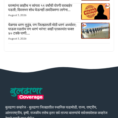
घरच्यांना काहीच न सांगता १९ वर्षांची पोरगी घराबाहेर
पडली; दिवसभर शोध घेऊनही ठावठिकाणा लागेना…
August 5, 2026
येळगाव धरण तुडुंब, पण जिल्ह्यातली मोठी धरणं अर्ध्यावर;
पाऊस पडतोय पण धरणं भरंना! काही प्रकल्पांत फक्त
४० टक्के पाणी….
August 5, 2026
बुलढाणा कव्हरेज - बुलढाणा जिल्ह्यातील स्थानिक घडामोडी, राज्य, राष्ट्रीय,
आंतरराष्ट्रीय, कृषी, राजकीय तसेच इतर सर्व ताज्या बातम्यांचे सर्वसमावेशक कव्हरेज