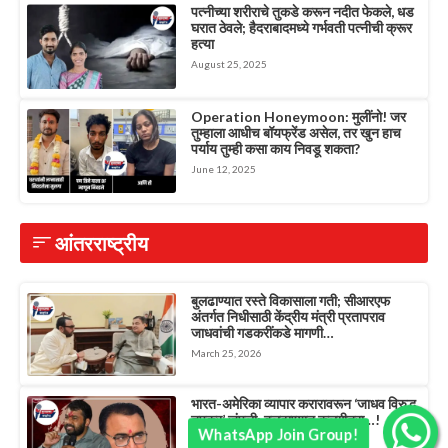
पत्नीच्या शरीराचे तुकडे करून नदीत फेकले, धड
घरात ठेवले; हैदराबादमध्ये गर्भवती पत्नीची क्रूर
हत्या
August 25, 2025
Operation Honeymoon: मुलींनो! जर
तुम्हाला आधीच बॉयफ्रेंड असेल, तर खुन हाच
पर्याय तुम्ही कसा काय निवडू शकता?
June 12, 2025
आंतरराष्ट्रीय
बुलढाण्यात रस्ते विकासाला गती; सीआरएफ
अंतर्गत निधीसाठी केंद्रीय मंत्री प्रतापराव
जाधवांची गडकरींकडे मागणी…
March 25, 2026
भारत-अमेरिका व्यापार करारावरून ‘जाधव विरुद्ध
तुपकर’ जुंपली; बुलढाण्यात कलगीतुरा…!
WhatsApp Join Group!
February 17, 2026