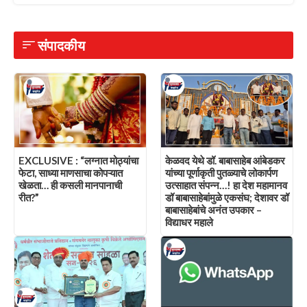
संपादकीय
EXCLUSIVE : “लग्नात मोठ्यांचा
केळवद येथे डॉ. बाबासाहेब आंबेडकर
फेटा, साध्या माणसाचा कोपऱ्यात
यांच्या पूर्णाकृती पुतळ्याचे लोकार्पण
खेळता… ही कसली मानपानाची
उत्साहात संपन्न…! हा देश महामानव
रीत?”
डॉ बाबासाहेबांमुळे एकसंघ; देशावर डॉ
बाबासाहेबांचे अनंत उपकार –
विद्याधर महाले