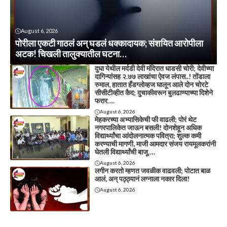
August 6, 2026
पोरीला एकटी गाठलं अन् घडलं धक्कादायक; संशयित आरोपीला
अटक! चिखली तालुक्यातील घटना…
दुधा येथील मर्दडी देवी मंदिरात धाडसी चोरी; देवीच्या
दागिन्यांसह २.७७ लाखांचा ऐवज लंपास..! तोंडाला
रुमाल, हातात हँडग्लोव्हज घालून आले दोन चोरटे
सीसीटीव्हीत कैद; दुचाकीवरून बुलढाण्याच्या दिशेने
फरार….
August 6, 2026
मेहकरच्या अभ्यासिकेची फी वाढली; पोरं थेट
नगरपालिकेत जाऊन बसली! दोनशेहून अधिक
विद्यार्थ्यांचा आंदोलनात्मक पवित्रा; शुल्क कमी
करण्याची मागणी, माजी आमदार संजय रायमूलकरांनी
घेतली विद्यार्थ्यांची बाजू….
August 6, 2026
लगीन करतो म्हणत जवळीक वाढवली; पोटात बाळ
आलं, अन् पठ्ठ्यानं लग्नाला नकार दिला!
August 6, 2026