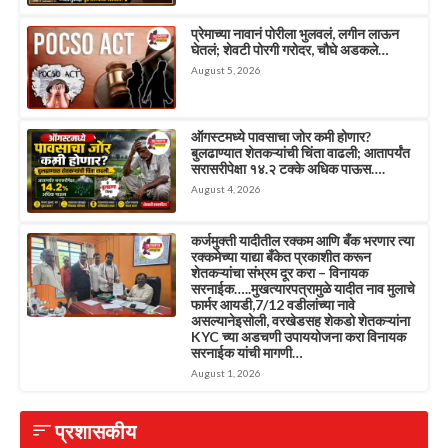
प्रेमाच्या नावानं पोरीला भुलवलं, लगीन लाऊन
घेतलं; शेवटी पोरगी गरोदर, चौघे अडकले…
August 5, 2026
ऑगस्टमध्ये पावसाचा जोर कमी होणार?
बुलढाण्यात शेतकऱ्यांची चिंता वाढली; आतापर्यंत
सरासरीपेक्षा १४.२ टक्के अधिक पाऊस….
August 4, 2026
कर्जमुक्ती यादीतील रक्कम आणि बँक भरणार त्या
रक्कमेच्या याद्या बँकेत प्रकाशीत करून
शेतकऱ्यांचा संभ्रम दूर करा – विनायक
सरनाईक…..मुखत्यारपत्रामुळे यादीत नाव मुलाचे
फार्मर आयडी,7/12 वडीलांच्या नावे
असल्यानेइसोली, वरखेडसह शेकडो शेतकऱ्यांना
KYC च्या अडचणी उपाययोजना करा विनायक
सरनाईक यांची मागणी…
August 1, 2026
प्रशासकीय