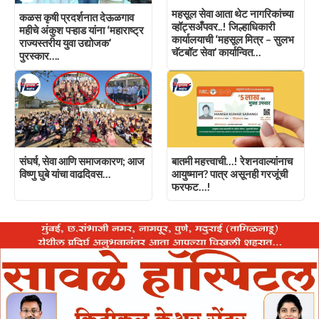
महसूल सेवा आता थेट नागरिकांच्या
कळस कृषी प्रदर्शनात देऊळगाव
व्हॉट्सअँपवर..! जिल्हाधिकारी
महीचे अंकुश पऱ्हाड यांना ‘महाराष्ट्र
कार्यालयाची ‘महसूल मित्र – सुलभ
राज्यस्तरीय युवा उद्योजक’
चॅटबॉट सेवा’ कार्यान्वित…
पुरस्कार….
संघर्ष, सेवा आणि समाजकारण; आज
बातमी महत्त्वाची…! रेशनवाल्यांनाच
विष्णु घुबे यांचा वाढदिवस…
आयुष्मान? पात्र असूनही गरजूंची
फरफट…!