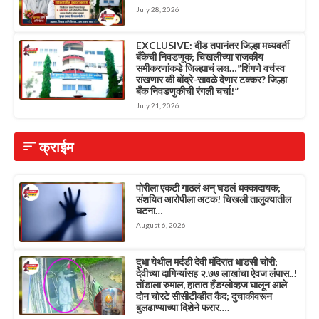
July 28, 2026
EXCLUSIVE: दीड तपानंतर जिल्हा मध्यवर्ती
बँकेची निवडणूक; चिखलीच्या राजकीय
समीकरणांकडे जिल्ह्याचं लक्ष…”शिंगणे वर्चस्व
राखणार की बोंद्रे-सावळे देणार टक्कर? जिल्हा
बँक निवडणुकीची रंगली चर्चा!”
July 21, 2026
क्राईम
पोरीला एकटी गाठलं अन् घडलं धक्कादायक;
संशयित आरोपीला अटक! चिखली तालुक्यातील
घटना…
August 6, 2026
दुधा येथील मर्दडी देवी मंदिरात धाडसी चोरी;
देवीच्या दागिन्यांसह २.७७ लाखांचा ऐवज लंपास..!
तोंडाला रुमाल, हातात हँडग्लोव्हज घालून आले
दोन चोरटे सीसीटीव्हीत कैद; दुचाकीवरून
बुलढाण्याच्या दिशेने फरार….