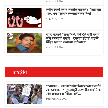
August 6, 2026
लगीन करतो म्हणत जवळीक वाढवली; पोटात बाळ
आलं, अन् पठ्ठ्यानं लग्नाला नकार दिला!
August 6, 2026
बकरी मेल्याचे पैसे मागितले; पैसे दिले नाही म्हणून
जीवे मारण्याची धमकी… दुसऱ्याच दिवशी पाडळी
शिंदेत म्हातारा रक्ताच्या थारोळ्यात!
August 6, 2026
राष्ट्रीय
“खामगाव – जालना रेल्वेमार्गाच्या प्रश्नात जातीने
लक्ष घालणार”..! मुख्यमंत्री फडणवीस यांची रेल्वे
लोकआंदोलन समितीला ग्वाही…
December 13, 2025