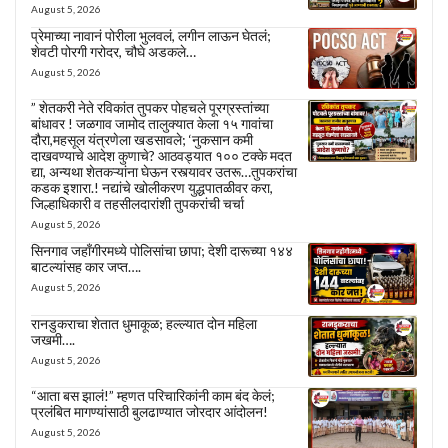
August 5, 2026
प्रेमाच्या नावानं पोरीला भुलवलं, लगीन लाऊन घेतलं;
शेवटी पोरगी गरोदर, चौघे अडकले…
August 5, 2026
” शेतकरी नेते रविकांत तुपकर पोहचले पूरग्रस्तांच्या
बांधावर ! जळगाव जामोद तालुक्यात केला १५ गावांचा
दौरा,महसूल यंत्रणेला खडसावले; ‘नुकसान कमी
दाखवण्याचे आदेश कुणाचे? आठवड्यात १०० टक्के मदत
द्या, अन्यथा शेतकऱ्यांना घेऊन रस्त्यावर उतरू…तुपकरांचा
कडक इशारा.! नद्यांचे खोलीकरण युद्धपातळीवर करा,
जिल्हाधिकारी व तहसीलदारांशी तुपकरांची चर्चा
August 5, 2026
सिनगाव जहाँगीरमध्ये पोलिसांचा छापा; देशी दारूच्या १४४
बाटल्यांसह कार जप्त….
August 5, 2026
रानडुकराचा शेतात धुमाकूळ; हल्ल्यात दोन महिला
जखमी….
August 5, 2026
“आता बस झालं!” म्हणत परिचारिकांनी काम बंद केलं;
प्रलंबित मागण्यांसाठी बुलढाण्यात जोरदार आंदोलन!
August 5, 2026