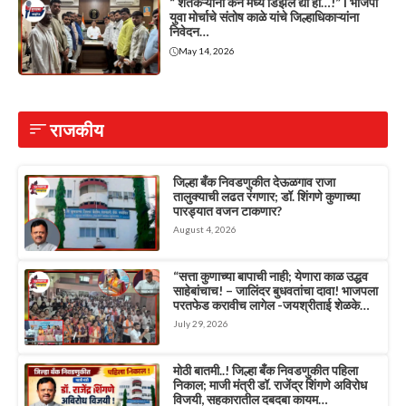
“ शेतकऱ्यांना कॅन मध्ये डिझेल द्या हो…!” l भाजपा
युवा मोर्चाचे संतोष काळे यांचे जिल्हाधिकाऱ्यांना
निवेदन…
May 14, 2026
राजकीय
जिल्हा बँक निवडणुकीत देऊळगाव राजा
तालुक्याची लढत रंगणार; डॉ. शिंगणे कुणाच्या
पारड्यात वजन टाकणार?
August 4, 2026
“सत्ता कुणाच्या बापाची नाही; येणारा काळ उद्धव
साहेबांचाच! – जालिंदर बुधवतांचा दावा! भाजपला
परतफेड करावीच लागेल -जयश्रीताई शेळके…
July 29, 2026
मोठी बातमी..! जिल्हा बँक निवडणुकीत पहिला
निकाल; माजी मंत्री डॉ. राजेंद्र शिंगणे अविरोध
विजयी, सहकारातील दबदबा कायम…