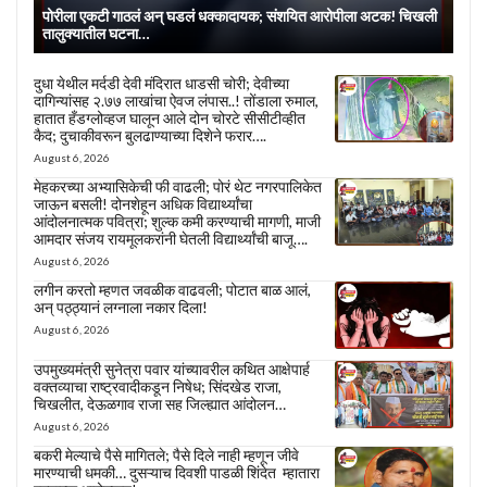
पोरीला एकटी गाठलं अन् घडलं धक्कादायक; संशयित आरोपीला अटक! चिखली
तालुक्यातील घटना…
दुधा येथील मर्दडी देवी मंदिरात धाडसी चोरी; देवीच्या
दागिन्यांसह २.७७ लाखांचा ऐवज लंपास..! तोंडाला रुमाल,
हातात हँडग्लोव्हज घालून आले दोन चोरटे सीसीटीव्हीत
कैद; दुचाकीवरून बुलढाण्याच्या दिशेने फरार….
August 6, 2026
मेहकरच्या अभ्यासिकेची फी वाढली; पोरं थेट नगरपालिकेत
जाऊन बसली! दोनशेहून अधिक विद्यार्थ्यांचा
आंदोलनात्मक पवित्रा; शुल्क कमी करण्याची मागणी, माजी
आमदार संजय रायमूलकरांनी घेतली विद्यार्थ्यांची बाजू….
August 6, 2026
लगीन करतो म्हणत जवळीक वाढवली; पोटात बाळ आलं,
अन् पठ्ठ्यानं लग्नाला नकार दिला!
August 6, 2026
उपमुख्यमंत्री सुनेत्रा पवार यांच्यावरील कथित आक्षेपार्ह
वक्तव्याचा राष्ट्रवादीकडून निषेध; सिंदखेड राजा,
चिखलीत, देऊळगाव राजा सह जिल्ह्यात आंदोलन…
August 6, 2026
बकरी मेल्याचे पैसे मागितले; पैसे दिले नाही म्हणून जीवे
मारण्याची धमकी… दुसऱ्याच दिवशी पाडळी शिंदेत म्हातारा