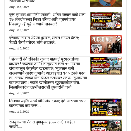
रक्ताच्या थारोळ्यात!
August 6, 2026
पुन्हा एसआयआर मोहीम लांबली! अंतिम मतदार यादी आता
२७ ऑक्टोबरला! जिल्हा परिषद आणि ग्रामपंचायत
निवडणुकाही पुढे जाण्याची शक्यता?
August 5, 2026
प्रेमाच्या नावानं पोरीला भुलवलं, लगीन लाऊन घेतलं;
शेवटी पोरगी गरोदर, चौघे अडकले…
August 5, 2026
” शेतकरी नेते रविकांत तुपकर पोहचले पूरग्रस्तांच्या
बांधावर ! जळगाव जामोद तालुक्यात केला १५ गावांचा
दौरा,महसूल यंत्रणेला खडसावले; ‘नुकसान कमी
दाखवण्याचे आदेश कुणाचे? आठवड्यात १०० टक्के मदत
द्या, अन्यथा शेतकऱ्यांना घेऊन रस्त्यावर उतरू…तुपकरांचा
कडक इशारा.! नद्यांचे खोलीकरण युद्धपातळीवर करा,
जिल्हाधिकारी व तहसीलदारांशी तुपकरांची चर्चा
August 5, 2026
सिनगाव जहाँगीरमध्ये पोलिसांचा छापा; देशी दारूच्या १४४
बाटल्यांसह कार जप्त….
August 5, 2026
रानडुकराचा शेतात धुमाकूळ; हल्ल्यात दोन महिला
जखमी….