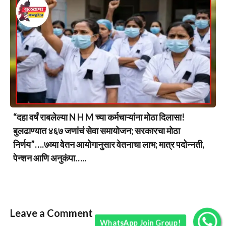
“दहा वर्षं राबलेल्या N H M च्या कर्मचाऱ्यांना मोठा दिलासा!
बुलढाण्यात ४६७ जणांचं सेवा समायोजन; सरकारचा मोठा
निर्णय”….७व्या वेतन आयोगानुसार वेतनाचा लाभ; मात्र पदोन्नती,
पेन्शन आणि अनुकंपा…..
Leave a Comment
WhatsApp Join Group!