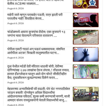
बेलीफ ACBच्या जाळ्यात….
August 6, 2026
माहेरी जाते म्हणून घराबाहेर पडली; रात्र झाली घरी
परतलीच नाही! विवाहिता बेपत्ता…
August 6, 2026
चांडोळमध्ये आवारा कुत्र्यांचा हैदोस; एका कुत्र्याने १३
जणांना चावा घेतल्याने परिसरात वातावरण ….
August 6, 2026
पोरीला एकटी गाठलं अन् घडलं धक्कादायक; संशयित
आरोपीला अटक! चिखली तालुक्यातील घटना…
August 6, 2026
दुधा येथील मर्दडी देवी मंदिरात धाडसी चोरी; देवीच्या
दागिन्यांसह २.७७ लाखांचा ऐवज लंपास..! तोंडाला रुमाल,
हातात हँडग्लोव्हज घालून आले दोन चोरटे सीसीटीव्हीत
कैद; दुचाकीवरून बुलढाण्याच्या दिशेने फरार….
August 6, 2026
मेहकरच्या अभ्यासिकेची फी वाढली; पोरं थेट नगरपालिकेत
जाऊन बसली! दोनशेहून अधिक विद्यार्थ्यांचा
आंदोलनात्मक पवित्रा; शुल्क कमी करण्याची मागणी, माजी
आमदार संजय रायमूलकरांनी घेतली विद्यार्थ्यांची बाजू….
August 6, 2026