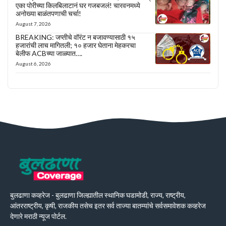
एका पोरीच्या किलबिलाटानं घर गजबजलं! चारवनमध्ये
अनोख्या बाळंतपणाची चर्चा!
August 7, 2026
BREAKING: जप्तीचे वॉरंट न बजावण्यासाठी १५
हजारांची लाच मागितली; १० हजार घेताना मेहकरचा
बेलीफ ACBच्या जाळ्यात….
August 6, 2026
बुलढाणा कव्हरेज - बुलढाणा जिल्ह्यातील स्थानिक घडामोडी, राज्य, राष्ट्रीय,
आंतरराष्ट्रीय, कृषी, राजकीय तसेच इतर सर्व ताज्या बातम्यांचे सर्वसमावेशक कव्हरेज
देणारे मराठी न्यूज पोर्टल.