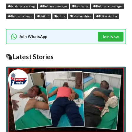
buldana breaking
Buldana coverage
buldhana
Buldhana coverage
Buldhana news
chikhli
crime
Maharashtra
Police station
Join WhatsApp
Join Now
Latest Stories