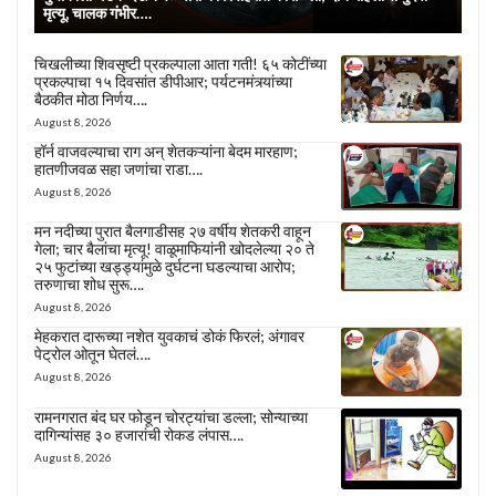
मृत्यू, चालक गंभीर….
चिखलीच्या शिवसृष्टी प्रकल्पाला आता गती! ६५ कोटींच्या
प्रकल्पाचा १५ दिवसांत डीपीआर; पर्यटनमंत्र्यांच्या
बैठकीत मोठा निर्णय….
August 8, 2026
हॉर्न वाजवल्याचा राग अन् शेतकऱ्यांना बेदम मारहाण;
हातणीजवळ सहा जणांचा राडा….
August 8, 2026
मन नदीच्या पुरात बैलगाडीसह २७ वर्षीय शेतकरी वाहून
गेला; चार बैलांचा मृत्यू! वाळूमाफियांनी खोदलेल्या २० ते
२५ फुटांच्या खड्ड्यांमुळे दुर्घटना घडल्याचा आरोप;
तरुणाचा शोध सुरू….
August 8, 2026
मेहकरात दारूच्या नशेत युवकाचं डोकं फिरलं; अंगावर
पेट्रोल ओतून घेतलं….
August 8, 2026
रामनगरात बंद घर फोडून चोरट्यांचा डल्ला; सोन्याच्या
दागिन्यांसह ३० हजारांची रोकड लंपास….
August 8, 2026