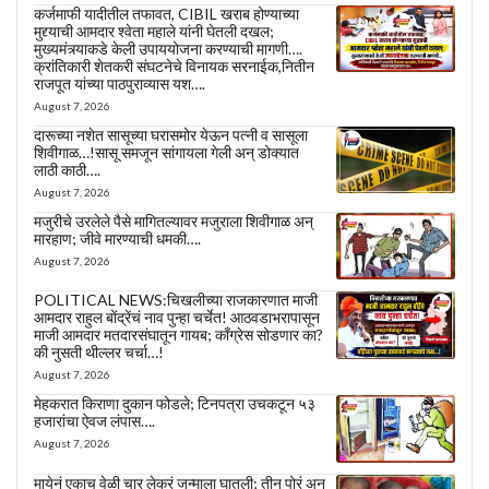
कर्जमाफी यादीतील तफावत, CIBIL खराब होण्याच्या
मुद्द्याची आमदार श्वेता महाले यांनी घेतली दखल;
मुख्यमंत्र्याकडे केली उपाययोजना करण्याची मागणी….
क्रांतिकारी शेतकरी संघटनेचे विनायक सरनाईक,नितीन
राजपूत यांच्या पाठपुराव्यास यश….
August 7, 2026
दारूच्या नशेत सासूच्या घरासमोर येऊन पत्नी व सासूला
शिवीगाळ…!सासू समजून सांगायला गेली अन् डोक्यात
लाठी काठी….
August 7, 2026
मजुरीचे उरलेले पैसे मागितल्यावर मजुराला शिवीगाळ अन्
मारहाण; जीवे मारण्याची धमकी….
August 7, 2026
POLITICAL NEWS:चिखलीच्या राजकारणात माजी
आमदार राहुल बोंद्रेंचं नाव पुन्हा चर्चेत! आठवडाभरापासून
माजी आमदार मतदारसंघातून गायब; काँग्रेस सोडणार का?
की नुसती थील्लर चर्चा…!
August 7, 2026
मेहकरात किराणा दुकान फोडले; टिनपत्रा उचकटून ५३
हजारांचा ऐवज लंपास….
August 7, 2026
मायेनं एकाच वेळी चार लेकरं जन्माला घातली; तीन पोरं अन्