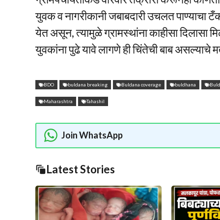
युवक व नागरीकानी जबाबदारी उचलत पाण्याचा टँकर
येत असून, त्यामुळे ग्रामस्थांना काहीसा दिलासा 
युवकांना पुढे यावे लागणे ही चिंतेची बाब असल्याचे 
BDO
buldana breaking
Buldana coverage
buldhana
Buld
Maharashtra
Tahashil
Join WhatsApp
Latest Stories