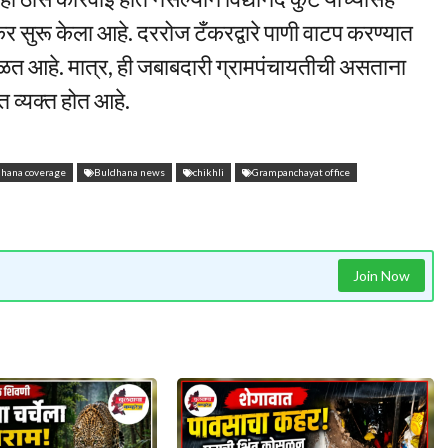
 सुरू केला आहे. दररोज टँकरद्वारे पाणी वाटप करण्यात
मिळत आहे. मात्र, ही जबाबदारी ग्रामपंचायतीची असताना
मत व्यक्त होत आहे.
hana coverage
Buldhana news
chikhli
Grampanchayat office
Join Now