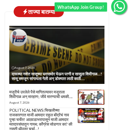
WhatsApp Join Group!
ताज्या बातम्या
August 7, 2026
दारूच्या नशेत सासूच्या घरासमोर येऊन पत्नी व सासूला शिवीगाळ…!
सासू समजून सांगायला गेली अन् डोक्यात लाठी काठी….
मजुरीचे उरलेले पैसे मागितल्यावर मजुराला
शिवीगाळ अन् मारहाण; जीवे मारण्याची धमकी….
August 7, 2026
POLITICAL NEWS:चिखलीच्या
राजकारणात माजी आमदार राहुल बोंद्रेंचं नाव
पुन्हा चर्चेत! आठवडाभरापासून माजी आमदार
मतदारसंघातून गायब; काँग्रेस सोडणार का? की
नुसती थील्लर चर्चा…!