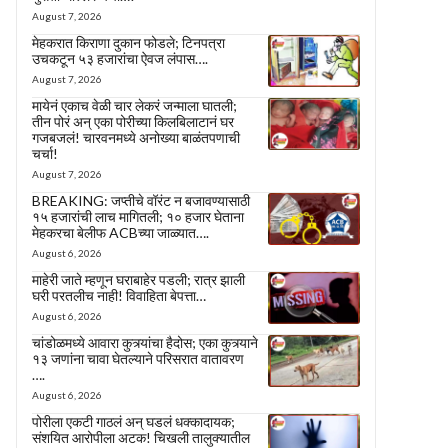
August 7, 2026
मेहकरात किराणा दुकान फोडले; टिनपत्रा
उचकटून ५३ हजारांचा ऐवज लंपास….
August 7, 2026
मायेनं एकाच वेळी चार लेकरं जन्माला घातली;
तीन पोरं अन् एका पोरीच्या किलबिलाटानं घर
गजबजलं! चारवनमध्ये अनोख्या बाळंतपणाची
चर्चा!
August 7, 2026
BREAKING: जप्तीचे वॉरंट न बजावण्यासाठी
१५ हजारांची लाच मागितली; १० हजार घेताना
मेहकरचा बेलीफ ACBच्या जाळ्यात….
August 6, 2026
माहेरी जाते म्हणून घराबाहेर पडली; रात्र झाली
घरी परतलीच नाही! विवाहिता बेपत्ता…
August 6, 2026
चांडोळमध्ये आवारा कुत्र्यांचा हैदोस; एका कुत्र्याने
१३ जणांना चावा घेतल्याने परिसरात वातावरण
….
August 6, 2026
पोरीला एकटी गाठलं अन् घडलं धक्कादायक;
संशयित आरोपीला अटक! चिखली तालुक्यातील