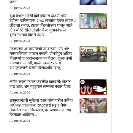
घटना…
August 6, 2026
दुधा येथील मर्दडी देवी मंदिरात धाडसी चोरी;
देवीच्या दागिन्यांसह २.७७ लाखांचा ऐवज लंपास..!
तोंडाला रुमाल, हातात हँडग्लोव्हज घालून आले
दोन चोरटे सीसीटीव्हीत कैद; दुचाकीवरून
बुलढाण्याच्या दिशेने फरार….
August 6, 2026
मेहकरच्या अभ्यासिकेची फी वाढली; पोरं थेट
नगरपालिकेत जाऊन बसली! दोनशेहून अधिक
विद्यार्थ्यांचा आंदोलनात्मक पवित्रा; शुल्क कमी
करण्याची मागणी, माजी आमदार संजय
रायमूलकरांनी घेतली विद्यार्थ्यांची बाजू….
August 6, 2026
लगीन करतो म्हणत जवळीक वाढवली; पोटात
बाळ आलं, अन् पठ्ठ्यानं लग्नाला नकार दिला!
August 6, 2026
उपमुख्यमंत्री सुनेत्रा पवार यांच्यावरील कथित
आक्षेपार्ह वक्तव्याचा राष्ट्रवादीकडून निषेध;
सिंदखेड राजा, चिखलीत, देऊळगाव राजा सह
जिल्ह्यात आंदोलन…
August 6, 2026