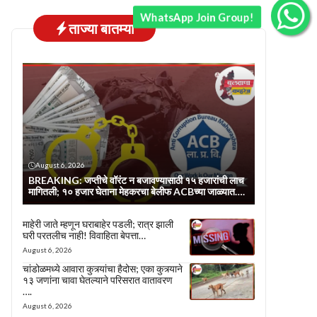
WhatsApp Join Group!
ताज्या बातम्या
August 6, 2026
BREAKING: जप्तीचे वॉरंट न बजावण्यासाठी १५ हजारांची लाच
मागितली; १० हजार घेताना मेहकरचा बेलीफ ACBच्या जाळ्यात….
माहेरी जाते म्हणून घराबाहेर पडली; रात्र झाली
घरी परतलीच नाही! विवाहिता बेपत्ता…
August 6, 2026
चांडोळमध्ये आवारा कुत्र्यांचा हैदोस; एका कुत्र्याने
१३ जणांना चावा घेतल्याने परिसरात वातावरण
….
August 6, 2026