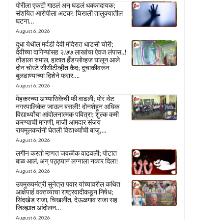
पोरीला एकटी गाठलं अन् घडलं धक्कादायक;
संशयित आरोपीला अटक! चिखली तालुक्यातील
घटना…
August 6, 2026
दुधा येथील मर्दडी देवी मंदिरात धाडसी चोरी;
देवीच्या दागिन्यांसह २.७७ लाखांचा ऐवज लंपास..!
तोंडाला रुमाल, हातात हँडग्लोव्हज घालून आले
दोन चोरटे सीसीटीव्हीत कैद; दुचाकीवरून
बुलढाण्याच्या दिशेने फरार….
August 6, 2026
मेहकरच्या अभ्यासिकेची फी वाढली; पोरं थेट
नगरपालिकेत जाऊन बसली! दोनशेहून अधिक
विद्यार्थ्यांचा आंदोलनात्मक पवित्रा; शुल्क कमी
करण्याची मागणी, माजी आमदार संजय
रायमूलकरांनी घेतली विद्यार्थ्यांची बाजू….
August 6, 2026
लगीन करतो म्हणत जवळीक वाढवली; पोटात
बाळ आलं, अन् पठ्ठ्यानं लग्नाला नकार दिला!
August 6, 2026
उपमुख्यमंत्री सुनेत्रा पवार यांच्यावरील कथित
आक्षेपार्ह वक्तव्याचा राष्ट्रवादीकडून निषेध;
सिंदखेड राजा, चिखलीत, देऊळगाव राजा सह
जिल्ह्यात आंदोलन…
August 6, 2026