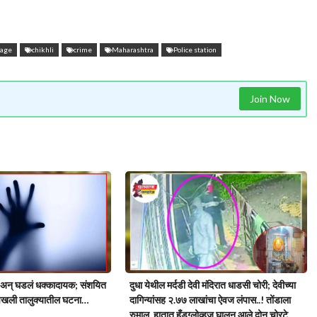
rage
chikhli
crime
Maharashtra
Police station
Join Now
ं अन् घडलं धक्कादायक; संशयित
दुधा येथील मर्दडी देवी मंदिरात धाडसी चोरी; देवीच्या
खली तालुक्यातील घटना…
दागिन्यांसह २.७७ लाखांचा ऐवज लंपास..! तोंडाला
रुमाल, हातात हँडग्लोव्हज घालून आले दोन चोरटे