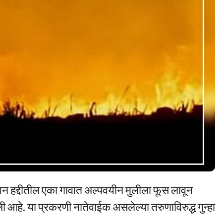
टेशन हद्दीतील एका गावात अल्पवयीन मुलीला फूस लावून
े. या प्रकरणी नातेवाईक असलेल्या तरुणाविरुद्ध गुन्हा