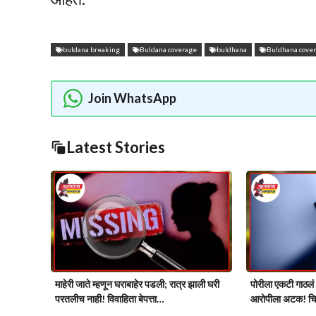
buldana breaking
Buldana coverage
buldhana
Buldhana cove
Join WhatsApp
Latest Stories
माहेरी जाते म्हणून घराबाहेर पडली; रात्र झाली घरी
पोरीला एकटी गाठल
परतलीच नाही! विवाहिता बेपत्ता…
आरोपीला अटक! चि