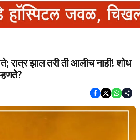
ेते; रात्र झाल तरी ती आलीच नाही! शोध
्हणते?