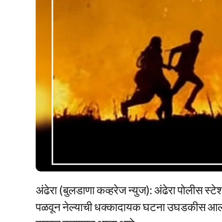
अंढेरा (बुलडाणा कव्हरेज न्युज): अंढेरा पोलीस स्
पळवून नेल्याची धक्कादायक घटना उघडकीस आली आह