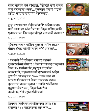
बकरी मेल्याचे पैसे मागितले; पैसे दिले नाही म्हणून
जीवे मारण्याची धमकी… दुसऱ्याच दिवशी पाडळी
शिंदेत म्हातारा रक्ताच्या थारोळ्यात!
August 6, 2026
पुन्हा एसआयआर मोहीम लांबली! अंतिम मतदार
यादी आता २७ ऑक्टोबरला! जिल्हा परिषद आणि
ग्रामपंचायत निवडणुकाही पुढे जाण्याची शक्यता?
August 5, 2026
प्रेमाच्या नावानं पोरीला भुलवलं, लगीन लाऊन
घेतलं; शेवटी पोरगी गरोदर, चौघे अडकले…
August 5, 2026
” शेतकरी नेते रविकांत तुपकर पोहचले
पूरग्रस्तांच्या बांधावर ! जळगाव जामोद तालुक्यात
केला १५ गावांचा दौरा,महसूल यंत्रणेला
खडसावले; ‘नुकसान कमी दाखवण्याचे आदेश
कुणाचे? आठवड्यात १०० टक्के मदत द्या,
अन्यथा शेतकऱ्यांना घेऊन रस्त्यावर उतरू…
तुपकरांचा कडक इशारा.! नद्यांचे खोलीकरण
युद्धपातळीवर करा, जिल्हाधिकारी व
तहसीलदारांशी तुपकरांची चर्चा
August 5, 2026
सिनगाव जहाँगीरमध्ये पोलिसांचा छापा; देशी
दारूच्या १४४ बाटल्यांसह कार जप्त….