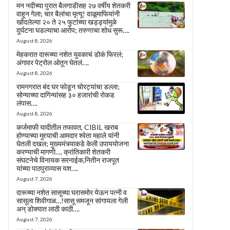
मन नदीच्या पुरात बैलगाडीसह २७ वर्षीय शेतकरी
वाहून गेला; चार बैलांचा मृत्यू! वाळूमाफियांनी
खोदलेल्या २० ते २५ फुटांच्या खड्ड्यांमुळे
दुर्घटना घडल्याचा आरोप; तरुणाचा शोध सुरू….
August 8, 2026
मेहकरात दारूच्या नशेत युवकाचं डोकं फिरलं;
अंगावर पेट्रोल ओतून घेतलं….
August 8, 2026
रामनगरात बंद घर फोडून चोरट्यांचा डल्ला;
सोन्याच्या दागिन्यांसह ३० हजारांची रोकड
लंपास….
August 8, 2026
कर्जमाफी यादीतील तफावत, CIBIL खराब
होण्याच्या मुद्द्याची आमदार श्वेता महाले यांनी
घेतली दखल; मुख्यमंत्र्याकडे केली उपाययोजना
करण्याची मागणी…. क्रांतिकारी शेतकरी
संघटनेचे विनायक सरनाईक,नितीन राजपूत
यांच्या पाठपुराव्यास यश….
August 7, 2026
दारूच्या नशेत सासूच्या घरासमोर येऊन पत्नी व
सासूला शिवीगाळ…!सासू समजून सांगायला गेली
अन् डोक्यात लाठी काठी….
August 7, 2026