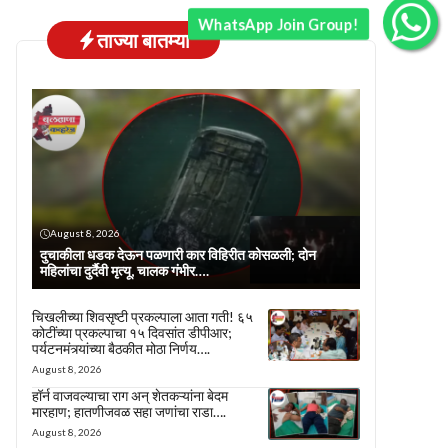
WhatsApp Join Group!
ताज्या बातम्या
August 8, 2026
दुचाकीला धडक देऊन पळणारी कार विहिरीत कोसळली; दोन
महिलांचा दुर्दैवी मृत्यू, चालक गंभीर….
चिखलीच्या शिवसृष्टी प्रकल्पाला आता गती! ६५
कोटींच्या प्रकल्पाचा १५ दिवसांत डीपीआर;
पर्यटनमंत्र्यांच्या बैठकीत मोठा निर्णय….
August 8, 2026
हॉर्न वाजवल्याचा राग अन् शेतकऱ्यांना बेदम
मारहाण; हातणीजवळ सहा जणांचा राडा….
August 8, 2026