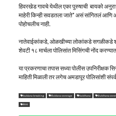
हिवरखेड गावचे येथील एका पुरुषाची बायको अनुराधा
माहेरी किन्ही सवडतला जाते” असं सांगितलं आणि 
पोहोचलीच नाही.
नातेवाईकांकडे, ओळखीच्या लोकांकडे सगळीकडे श
शेवटी १८ मार्चला पोलिसांत मिसिंगची नोंद करण्य
या प्रकरणाचा तपास सध्या पोलीस उपनिरीक्षक सिरस
माहिती मिळाली तर लगेच अमडापूर पोलिसांशी संपर्
buldana breaking
Buldana coverage
buldhana
Buldhana cove
बेपत्ता