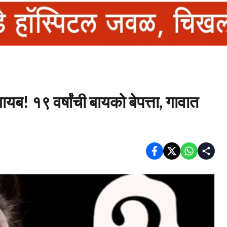
ायब! १९ वर्षांची बायको बेपत्ता, गावात