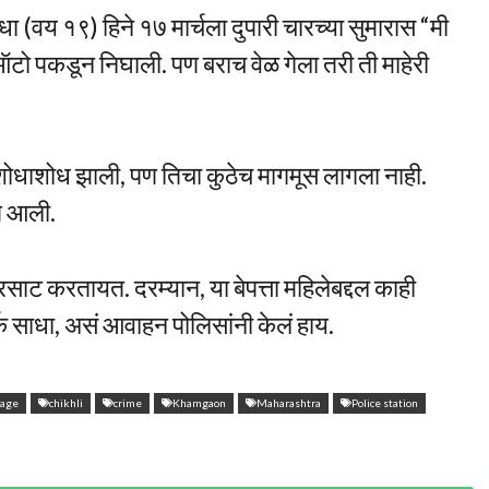
 (वय १९) हिने १७ मार्चला दुपारी चारच्या सुमारास “मी
ऑटो पकडून निघाली. पण बराच वेळ गेला तरी ती माहेरी
ोधाशोध झाली, पण तिचा कुठेच मागमूस लागला नाही.
ात आली.
ाट करतायत. दरम्यान, या बेपत्ता महिलेबद्दल काही
क साधा, असं आवाहन पोलिसांनी केलं हाय.
rage
chikhli
crime
Khamgaon
Maharashtra
Police station