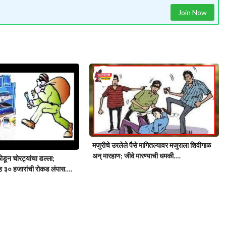
Join Now
मजुरीचे उरलेले पैसे मागितल्यावर मजुराला शिवीगाळ
अन् मारहाण; जीवे मारण्याची धमकी….
डून चोरट्यांचा डल्ला;
ांसह ३० हजारांची रोकड लंपास….