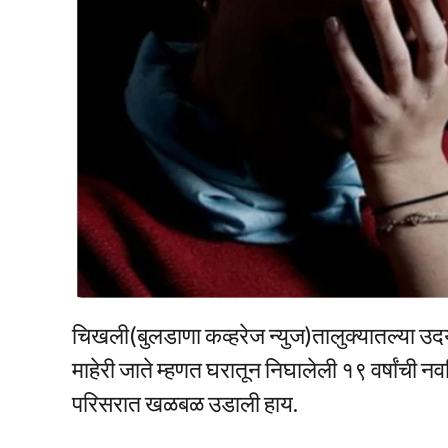
चिखली(बुलडाणा कव्हरेज न्युज)तालुक्यातल्या 
माहेरी जाते म्हणत घरातून निघालेली १९ वर्षांची न
परिसरात खळबळ उडाली हाय.