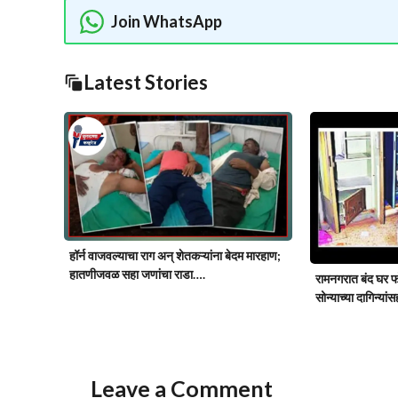
Join WhatsApp
Latest Stories
हॉर्न वाजवल्याचा राग अन् शेतकऱ्यांना बेदम मारहाण;
हातणीजवळ सहा जणांचा राडा….
रामनगरात बंद घर फो
सोन्याच्या दागिन्य
Leave a Comment