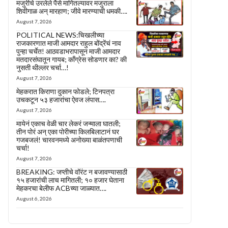
मजुरीचे उरलेले पैसे मागितल्यावर मजुराला
शिवीगाळ अन् मारहाण; जीवे मारण्याची धमकी….
August 7, 2026
POLITICAL NEWS:चिखलीच्या
राजकारणात माजी आमदार राहुल बोंद्रेंचं नाव
पुन्हा चर्चेत! आठवडाभरापासून माजी आमदार
मतदारसंघातून गायब; काँग्रेस सोडणार का? की
नुसती थील्लर चर्चा…!
August 7, 2026
मेहकरात किराणा दुकान फोडले; टिनपत्रा
उचकटून ५३ हजारांचा ऐवज लंपास….
August 7, 2026
मायेनं एकाच वेळी चार लेकरं जन्माला घातली;
तीन पोरं अन् एका पोरीच्या किलबिलाटानं घर
गजबजलं! चारवनमध्ये अनोख्या बाळंतपणाची
चर्चा!
August 7, 2026
BREAKING: जप्तीचे वॉरंट न बजावण्यासाठी
१५ हजारांची लाच मागितली; १० हजार घेताना
मेहकरचा बेलीफ ACBच्या जाळ्यात….
August 6, 2026