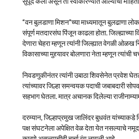
सुपूर्द केला असून तो स्वीकारण्यात आल्याची माहिती
“वन बुलडाणा मिशन”च्या माध्यमातून बुलढाणा लोकस
संपूर्ण मतदारसंघ पिंजून काढला होता. जिल्ह्याच्
देणारा चेहरा म्हणून त्यांनी जिल्ह्यात वेगळी ओळख
विकासाच्या मुद्द्यावर बोलणारा नेता म्हणून त्यांची चर
निवडणुकीनंतर त्यांनी उबाठा शिवसेनेत प्रवेश घेतल
त्यांच्यावर जिल्हा समन्वयक पदाची जबाबदारी सोपवल
सहभाग घेतला. मात्र अचानक दिलेल्या राजीनाम्यामु
दरम्यान, जिल्हाप्रमुख जालिंदर बुधवंत यांच्याकडे 
पक्ष संघटनेला अपेक्षित वेळ देता येत नसल्याचे नमूद
कारणे असल्याचीही चर्चा रंगू लागली आहे.