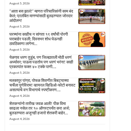
August 5, 2026
“आता बस झालं!” म्हणत परिचारिकांनी काम बंद
केलं; प्रलंबित मागण्यांसाठी बुलढाण्यात जोरदार
आंदोलन!
August 5, 2026
घरच्यांना काहीच न सांगता १९ वर्षांची पोरगी
घराबाहेर पडली; दिवसभर शोध घेऊनही
ठावठिकाणा लागेना…
August 5, 2026
येळगाव धरण तुडुंब, पण जिल्ह्यातली मोठी धरणं
अर्ध्यावर; पाऊस पडतोय पण धरणं भरंना! काही
प्रकल्पांत फक्त ४० टक्के पाणी….
August 5, 2026
मलकापूर पांग्रा, पोफळ शिवणीत बिबट्याच्या
चर्चेला पूर्णविराम! व्हायरल व्हिडिओ-फोटो बनावट
असल्याचे वन विभागाचे स्पष्टीकरण….
August 4, 2026
शेतकऱ्यांनो तारीख जवळ आली! पीक विमा
काढला नसेल तर १० ऑगस्टपर्यंत करा अर्ज;
बुलडाण्यात अजूनही हजारो शेतकरी बाहेर…
August 4, 2026