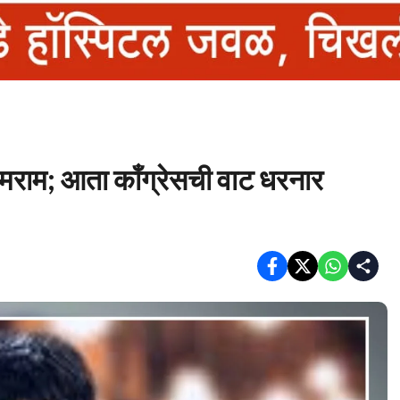
ामराम; आता काँग्रेसची वाट धरनार