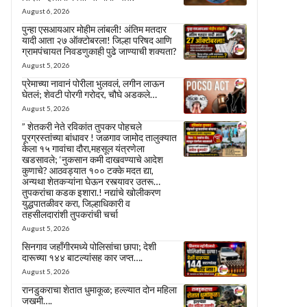
August 6, 2026
पुन्हा एसआयआर मोहीम लांबली! अंतिम मतदार
यादी आता २७ ऑक्टोबरला! जिल्हा परिषद आणि
ग्रामपंचायत निवडणुकाही पुढे जाण्याची शक्यता?
August 5, 2026
प्रेमाच्या नावानं पोरीला भुलवलं, लगीन लाऊन
घेतलं; शेवटी पोरगी गरोदर, चौघे अडकले…
August 5, 2026
” शेतकरी नेते रविकांत तुपकर पोहचले
पूरग्रस्तांच्या बांधावर ! जळगाव जामोद तालुक्यात
केला १५ गावांचा दौरा,महसूल यंत्रणेला
खडसावले; ‘नुकसान कमी दाखवण्याचे आदेश
कुणाचे? आठवड्यात १०० टक्के मदत द्या,
अन्यथा शेतकऱ्यांना घेऊन रस्त्यावर उतरू…
तुपकरांचा कडक इशारा.! नद्यांचे खोलीकरण
युद्धपातळीवर करा, जिल्हाधिकारी व
तहसीलदारांशी तुपकरांची चर्चा
August 5, 2026
सिनगाव जहाँगीरमध्ये पोलिसांचा छापा; देशी
दारूच्या १४४ बाटल्यांसह कार जप्त….
August 5, 2026
रानडुकराचा शेतात धुमाकूळ; हल्ल्यात दोन महिला
जखमी….