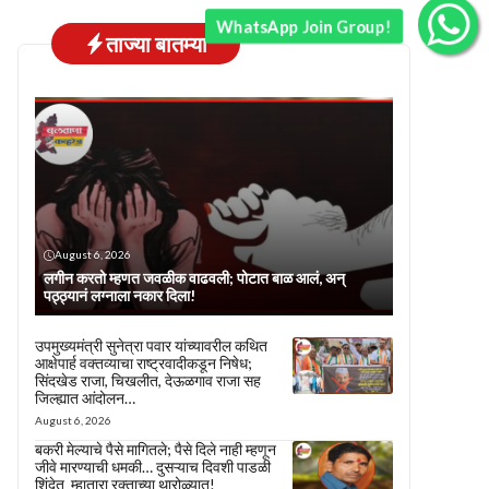
WhatsApp Join Group!
ताज्या बातम्या
August 6, 2026
लगीन करतो म्हणत जवळीक वाढवली; पोटात बाळ आलं, अन्
पठ्ठ्यानं लग्नाला नकार दिला!
उपमुख्यमंत्री सुनेत्रा पवार यांच्यावरील कथित
आक्षेपार्ह वक्तव्याचा राष्ट्रवादीकडून निषेध;
सिंदखेड राजा, चिखलीत, देऊळगाव राजा सह
जिल्ह्यात आंदोलन…
August 6, 2026
बकरी मेल्याचे पैसे मागितले; पैसे दिले नाही म्हणून
जीवे मारण्याची धमकी… दुसऱ्याच दिवशी पाडळी
शिंदेत म्हातारा रक्ताच्या थारोळ्यात!