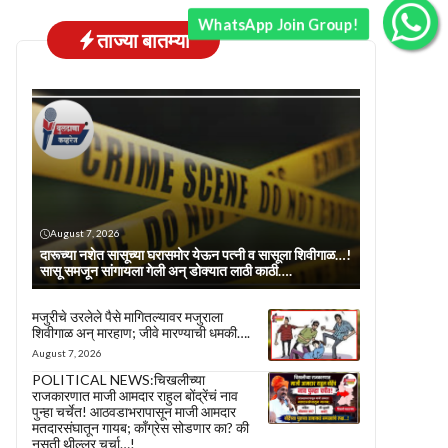
WhatsApp Join Group!
ताज्या बातम्या
August 7, 2026
दारूच्या नशेत सासूच्या घरासमोर येऊन पत्नी व सासूला शिवीगाळ…!
सासू समजून सांगायला गेली अन् डोक्यात लाठी काठी….
मजुरीचे उरलेले पैसे मागितल्यावर मजुराला
शिवीगाळ अन् मारहाण; जीवे मारण्याची धमकी….
August 7, 2026
POLITICAL NEWS:चिखलीच्या
राजकारणात माजी आमदार राहुल बोंद्रेंचं नाव
पुन्हा चर्चेत! आठवडाभरापासून माजी आमदार
मतदारसंघातून गायब; काँग्रेस सोडणार का? की
नुसती थील्लर चर्चा…!