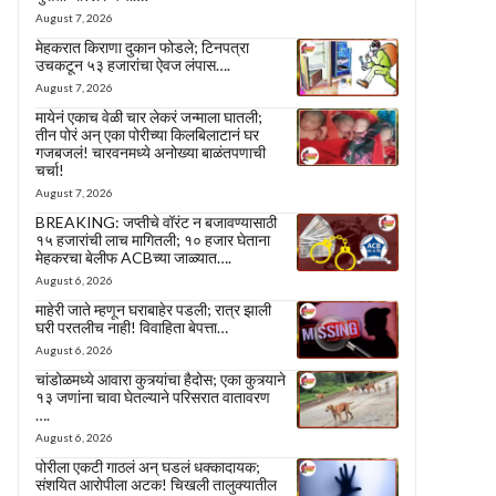
August 7, 2026
मेहकरात किराणा दुकान फोडले; टिनपत्रा
उचकटून ५३ हजारांचा ऐवज लंपास….
August 7, 2026
मायेनं एकाच वेळी चार लेकरं जन्माला घातली;
तीन पोरं अन् एका पोरीच्या किलबिलाटानं घर
गजबजलं! चारवनमध्ये अनोख्या बाळंतपणाची
चर्चा!
August 7, 2026
BREAKING: जप्तीचे वॉरंट न बजावण्यासाठी
१५ हजारांची लाच मागितली; १० हजार घेताना
मेहकरचा बेलीफ ACBच्या जाळ्यात….
August 6, 2026
माहेरी जाते म्हणून घराबाहेर पडली; रात्र झाली
घरी परतलीच नाही! विवाहिता बेपत्ता…
August 6, 2026
चांडोळमध्ये आवारा कुत्र्यांचा हैदोस; एका कुत्र्याने
१३ जणांना चावा घेतल्याने परिसरात वातावरण
….
August 6, 2026
पोरीला एकटी गाठलं अन् घडलं धक्कादायक;
संशयित आरोपीला अटक! चिखली तालुक्यातील