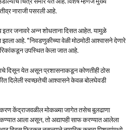
डाल्याचे चित्र समोर येत आहे. विशेष म्हणजे मुख्य
 तीव्र नाराजी पसरली आहे.
व इतर जनावरे अन्न शोधताना दिसत आहेत. यामुळे
ाण झाला आहे. “निवडणुकीच्या वेळी मोठमोठी आश्वासने देणारे
गरिकांकडून उपस्थित केला जात आहे.
 झाल्याचे दिसून येत असून प्रशासनाकडून कोणतीही ठोस
त दिलेली स्वच्छतेची आश्वासने केवळ बोलघेवडी
्धीकरण केंद्राजवळील मोकळ्या जागेत तसेच बुलढाणा
ाकण्यात आला असून, तो अद्यापही साफ करण्यात आलेला
आठ-आठ दिवस फिरकत नसल्याने नागरिक कचरा पिशव्यांमध्ये