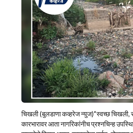
चिखली (बुलडाणा कव्हरेज न्युज)“स्वच्छ चिखली, स
कारभारावर आता नागरिकांनीच प्रश्नचिन्ह उपस्थि