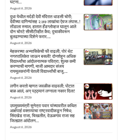
घटना…
August 6, 2026
दुधा येथील मर्दडी देवी मंदिरात धाडसी चोरी;
देवीच्या दागिन्यांसह २.७७ लाखांचा ऐवज लंपास..!
तोंडाला रुमाल, हातात हँडग्लोव्हज घालून आले
दोन चोरटे सीसीटीव्हीत कैद; दुचाकीवरून
बुलढाण्याच्या दिशेने फरार….
August 6, 2026
मेहकरच्या अभ्यासिकेची फी वाढली; पोरं थेट
नगरपालिकेत जाऊन बसली! दोनशेहून अधिक
विद्यार्थ्यांचा आंदोलनात्मक पवित्रा; शुल्क कमी
करण्याची मागणी, माजी आमदार संजय
रायमूलकरांनी घेतली विद्यार्थ्यांची बाजू….
August 6, 2026
लगीन करतो म्हणत जवळीक वाढवली; पोटात
बाळ आलं, अन् पठ्ठ्यानं लग्नाला नकार दिला!
August 6, 2026
उपमुख्यमंत्री सुनेत्रा पवार यांच्यावरील कथित
आक्षेपार्ह वक्तव्याचा राष्ट्रवादीकडून निषेध;
सिंदखेड राजा, चिखलीत, देऊळगाव राजा सह
जिल्ह्यात आंदोलन…
August 6, 2026