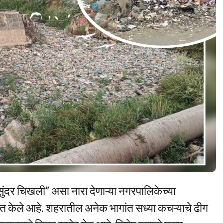
ुंदर चिखली” असा नारा देणाऱ्या नगरपालिकेच्या
त केले आहे. शहरातील अनेक भागांत सध्या कचऱ्याचे ढीग