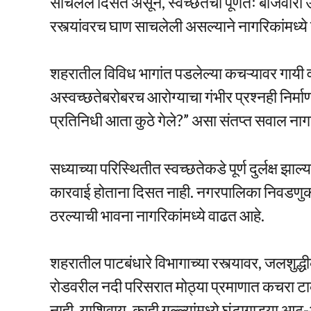
साचलेले दिसत असून, स्वच्छतेचा पूर्णतः बोजवारा उ
रस्त्यांवरच घाण साचलेली असल्याने नागरिकांमध्ये
शहरातील विविध भागांत पडलेल्या कचऱ्यावर गायी 
अस्वच्छतेबरोबरच आरोग्याचा गंभीर प्रश्नही निर्म
प्रतिनिधी आता कुठे गेले?” असा संतप्त सवाल ना
सध्याच्या परिस्थितीत स्वच्छतेकडे पूर्ण दुर्लक्ष
कारवाई होताना दिसत नाही. नगरपालिका निवडणुकी
ठरल्याची भावना नागरिकांमध्ये वाढत आहे.
शहरातील पाटबंधारे विभागाच्या रस्त्यावर, जलशुद
रोडवरील नदी परिसरात मोठ्या प्रमाणात कचरा ट
नाही. याशिवाय, काही गल्ल्यांमध्ये घंटागाड्या 