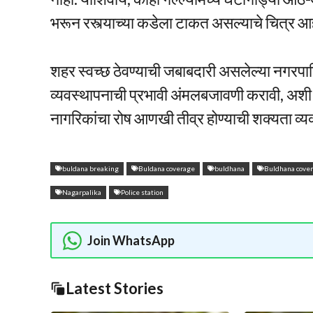
भरून रस्त्याच्या कडेला टाकत असल्याचे चित्र आह
शहर स्वच्छ ठेवण्याची जबाबदारी असलेल्या नगरपा
व्यवस्थापनाची प्रभावी अंमलबजावणी करावी, अशी
नागरिकांचा रोष आणखी तीव्र होण्याची शक्यता व्य
buldana breaking
Buldana coverage
buldhana
Buldhana cove
Nagarpalika
Police station
Join WhatsApp
Latest Stories