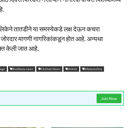
े.
लिकेने तातडीने या समस्येकडे लक्ष देऊन कचरा
 जोरदार मागणी नागरिकांकडून होत आहे. अन्यथा
क्त केली जात आहे.
rage
Buldhana news
Chikhali News
chikhli
Maharashtra
Join Now