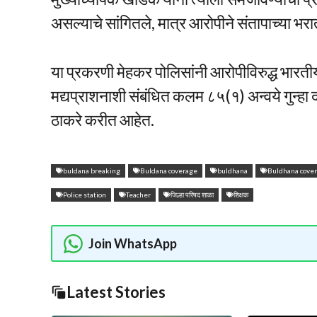
असल्याचे सांगितले, मात्र आरोपीने संतापाच्या भर
या प्रकरणी मेहकर पोलिसांनी आरोपीविरुद्ध भारत
मद्यप्राशनाशी संबंधित कलम ८५(१) अन्वये गुन्ह
ठाकरे करीत आहेत.
buldana breaking
Buldana coverage
buldhana
Buldhana cove
Police station
Teacher
जिल्हा परिषद शाळा
शिक्षक
Join WhatsApp
Latest Stories