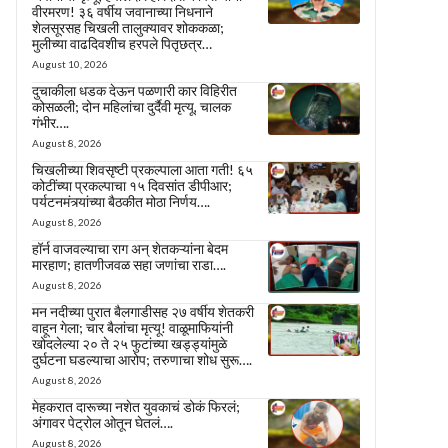
वीरमरण! ३६ वर्षीय जवानाच्या निधनाने
शेलसूरसह चिखली तालुक्यावर शोककळा;
मुलीच्या वाढदिवशीच हरपले पितृछत्र…
August 10, 2026
दुचाकीला धडक देऊन पळणारी कार विहिरीत
कोसळली; दोन महिलांचा दुर्दैवी मृत्यू, चालक
गंभीर….
August 8, 2026
चिखलीच्या शिवसृष्टी प्रकल्पाला आता गती! ६५
कोटींच्या प्रकल्पाचा १५ दिवसांत डीपीआर;
पर्यटनमंत्र्यांच्या बैठकीत मोठा निर्णय….
August 8, 2026
हॉर्न वाजवल्याचा राग अन् शेतकऱ्यांना बेदम
मारहाण; हातणीजवळ सहा जणांचा राडा….
August 8, 2026
मन नदीच्या पुरात बैलगाडीसह २७ वर्षीय शेतकरी
वाहून गेला; चार बैलांचा मृत्यू! वाळूमाफियांनी
खोदलेल्या २० ते २५ फुटांच्या खड्ड्यांमुळे
दुर्घटना घडल्याचा आरोप; तरुणाचा शोध सुरू….
August 8, 2026
मेहकरात दारूच्या नशेत युवकाचं डोकं फिरलं;
अंगावर पेट्रोल ओतून घेतलं….
August 8, 2026