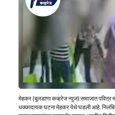
मेहकर (बुलडाणा कव्हरेज न्युज):समाजात पवित्र मान
धक्कादायक घटना मेहकर येथे घडली आहे. निलंबित 