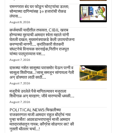
रामनगरात बंद घर फोडून चोरट्यांचा डल्ला;
सोन्याच्या दागिन्यांसह ३० हजारांची रोकड
लंपास….
August 8, 2026
कर्जमाफी यादीतील तफावत, CIBIL खराब
होण्याच्या मुद्द्याची आमदार श्वेता महाले यांनी
घेतली दखल; मुख्यमंत्र्याकडे केली उपाययोजना
करण्याची मागणी…. क्रांतिकारी शेतकरी
संघटनेचे विनायक सरनाईक,नितीन राजपूत
यांच्या पाठपुराव्यास यश….
August 7, 2026
दारूच्या नशेत सासूच्या घरासमोर येऊन पत्नी व
सासूला शिवीगाळ…!सासू समजून सांगायला गेली
अन् डोक्यात लाठी काठी….
August 7, 2026
मजुरीचे उरलेले पैसे मागितल्यावर मजुराला
शिवीगाळ अन् मारहाण; जीवे मारण्याची धमकी….
August 7, 2026
POLITICAL NEWS:चिखलीच्या
राजकारणात माजी आमदार राहुल बोंद्रेंचं नाव
पुन्हा चर्चेत! आठवडाभरापासून माजी आमदार
मतदारसंघातून गायब; काँग्रेस सोडणार का? की
नुसती थील्लर चर्चा…!