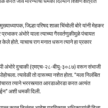
 करत जीवे मारण्याची धमकी दिल्याने शिक्षण क्षेत्रात
ख्याध्यापक, जिल्हा परिषद शाळा चिंचोली बोरे यांनी मेहकर
्रभाकर अंभोरे याला त्याच्या गैरवर्तणुकीमुळे पंचायत
केले होते. याचाच राग मनात धरून त्याने हा प्रकार
ोपी अंभोरे दुचाकी (एमएच-२८-बीयु-३०८७) वरून संभाजी
ोहोचला. त्यावेळी तो दारूच्या नशेत होता. “मला निलंबित
िचारत त्याने भररस्त्यात आरडाओरडा करत अत्यंत
घेईन” अशी धमकी दिली.
प्रयत्न करत निलंबन आदेश गटविकास अधिकाऱ्यांनी दिला