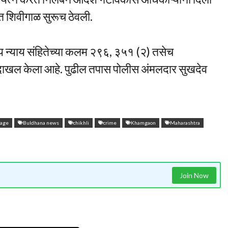
ात शिवीगाळ सुरूच ठेवली.
ीय न्याय संहितेच्या कलम २९६, ३५१ (२) तसेच
ा दाखल केला आहे. पुढील तपास पोलीस अंमलदार सुखदेव
rage
Buldhana news
chikhli
crime
Khamgaon
Maharashtra
Join Now