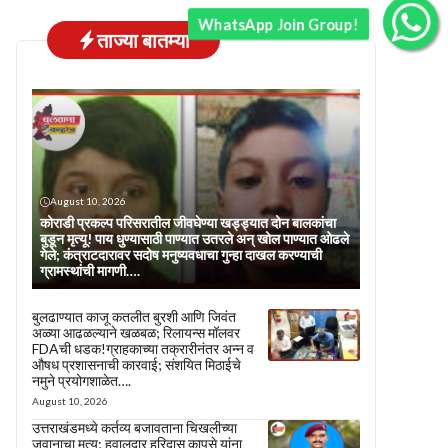
WhatsApp Join Group!
ताज्या बातम्या
August 10, 2026
कोराडी प्रकल्प परिसरातील जीवघेण्या खड्ड्यात दोन बालकांचा
बुडून मृत्यू! पाय धुण्यासाठी पाण्यात उतरले अन् खोल पाण्यात ओढले
गेले; कंत्राटदारावर सदोष मनुष्यवधाचा गुन्हा दाखल करण्याची
ग्रामस्थांची मागणी….
बुलढाण्यात काजू कतलीत बुरशी आणि जिवंत
अळ्या आढळल्याने खळबळ; रिलायन्स मॉलवर
FDAची धडक!ग्राहकाच्या तक्रारीनंतर अन्न व
औषध प्रशासनाची कारवाई; संशयित मिठाईचे
नमुने प्रयोगशाळेत….
August 10, 2026
उत्तराखंडमध्ये कर्तव्य बजावताना चिखलीच्या
जवानाचा मृत्यू; हवालदार हरिदास कापसे यांना