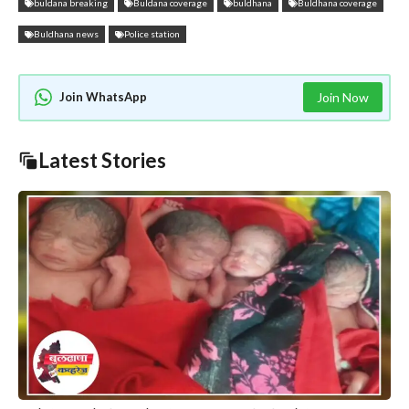
buldana breaking
Buldana coverage
buldhana
Buldhana coverage
Buldhana news
Police station
Join WhatsApp
Join Now
Latest Stories