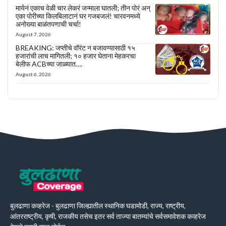
मायेनं एकाच वेळी चार लेकरं जन्माला घातली; तीन पोरं अन्
एका पोरीच्या किलबिलाटानं घर गजबजलं! चारवनमध्ये
अनोख्या बाळंतपणाची चर्चा!
August 7, 2026
BREAKING: जप्तीचे वॉरंट न बजावण्यासाठी १५
हजारांची लाच मागितली; १० हजार घेताना मेहकरचा
बेलीफ ACBच्या जाळ्यात….
August 6, 2026
बुलढाणा कव्हरेज - बुलढाणा जिल्ह्यातील स्थानिक घडामोडी, राज्य, राष्ट्रीय,
आंतरराष्ट्रीय, कृषी, राजकीय तसेच इतर सर्व ताज्या बातम्यांचे सर्वसमावेशक कव्हरेज