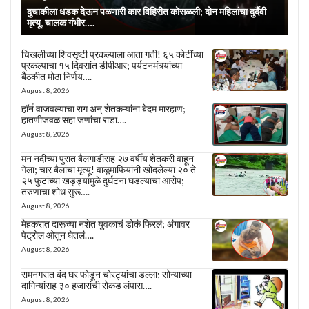
दुचाकीला धडक देऊन पळणारी कार विहिरीत कोसळली; दोन महिलांचा दुर्दैवी
मृत्यू, चालक गंभीर….
चिखलीच्या शिवसृष्टी प्रकल्पाला आता गती! ६५ कोटींच्या
प्रकल्पाचा १५ दिवसांत डीपीआर; पर्यटनमंत्र्यांच्या
बैठकीत मोठा निर्णय….
August 8, 2026
हॉर्न वाजवल्याचा राग अन् शेतकऱ्यांना बेदम मारहाण;
हातणीजवळ सहा जणांचा राडा….
August 8, 2026
मन नदीच्या पुरात बैलगाडीसह २७ वर्षीय शेतकरी वाहून
गेला; चार बैलांचा मृत्यू! वाळूमाफियांनी खोदलेल्या २० ते
२५ फुटांच्या खड्ड्यांमुळे दुर्घटना घडल्याचा आरोप;
तरुणाचा शोध सुरू….
August 8, 2026
मेहकरात दारूच्या नशेत युवकाचं डोकं फिरलं; अंगावर
पेट्रोल ओतून घेतलं….
August 8, 2026
रामनगरात बंद घर फोडून चोरट्यांचा डल्ला; सोन्याच्या
दागिन्यांसह ३० हजारांची रोकड लंपास….
August 8, 2026