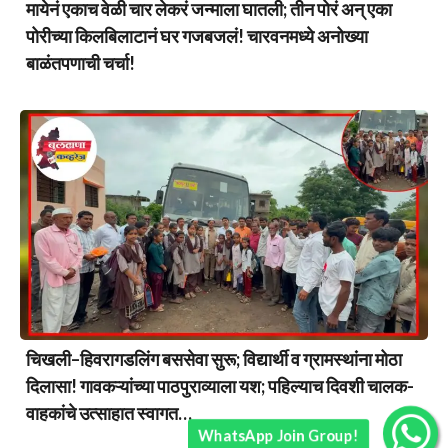
मायेनं एकाच वेळी चार लेकरं जन्माला घातली; तीन पोरं अन् एका
पोरीच्या किलबिलाटानं घर गजबजलं! चारवनमध्ये अनोख्या
बाळंतपणाची चर्चा!
चिखली–हिवरागडलिंग बससेवा सुरू; विद्यार्थी व ग्रामस्थांना मोठा
दिलासा! गावकऱ्यांच्या पाठपुराव्याला यश; पहिल्याच दिवशी चालक-
वाहकांचे उत्साहात स्वागत…
WhatsApp Join Group!