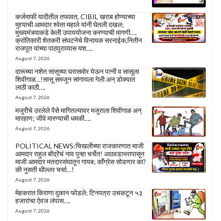
कर्जमाफी यादीतील तफावत, CIBIL खराब होण्याच्या
मुद्द्याची आमदार श्वेता महाले यांनी घेतली दखल;
मुख्यमंत्र्याकडे केली उपाययोजना करण्याची मागणी….
क्रांतिकारी शेतकरी संघटनेचे विनायक सरनाईक,नितीन
राजपूत यांच्या पाठपुराव्यास यश….
August 7, 2026
दारूच्या नशेत सासूच्या घरासमोर येऊन पत्नी व सासूला
शिवीगाळ…!सासू समजून सांगायला गेली अन् डोक्यात
लाठी काठी….
August 7, 2026
मजुरीचे उरलेले पैसे मागितल्यावर मजुराला शिवीगाळ अन्
मारहाण; जीवे मारण्याची धमकी….
August 7, 2026
POLITICAL NEWS:चिखलीच्या राजकारणात माजी
आमदार राहुल बोंद्रेंचं नाव पुन्हा चर्चेत! आठवडाभरापासून
माजी आमदार मतदारसंघातून गायब; काँग्रेस सोडणार का?
की नुसती थील्लर चर्चा…!
August 7, 2026
मेहकरात किराणा दुकान फोडले; टिनपत्रा उचकटून ५३
हजारांचा ऐवज लंपास….
August 7, 2026