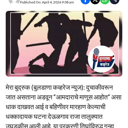
Published On: April 4, 2026 9:08 am
मेरा बुद्रुक (बुलडाणा कव्हरेज न्युज): दुचाकीवरून
जात असताना अडवून “आमदाराचे माणूस आहोत” असा
धाक दाखवत आई व बहिणीवर मारहाण केल्याची
धक्कादायक घटना देऊळगाव राजा तालुक्यात
उघडकीस आली आहे. या प्रकरणी तिघांविरुद्ध गुन्हा