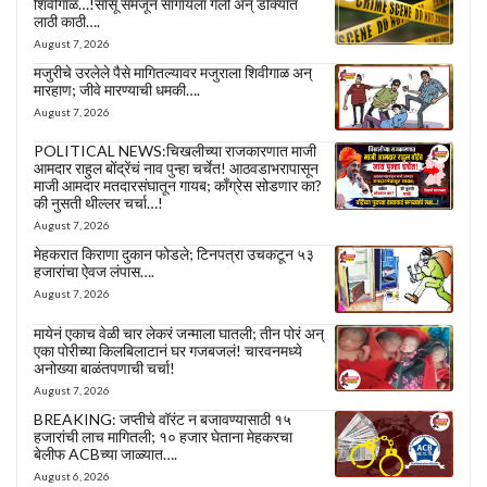
शिवीगाळ…!सासू समजून सांगायला गेली अन् डोक्यात
लाठी काठी….
August 7, 2026
मजुरीचे उरलेले पैसे मागितल्यावर मजुराला शिवीगाळ अन्
मारहाण; जीवे मारण्याची धमकी….
August 7, 2026
POLITICAL NEWS:चिखलीच्या राजकारणात माजी
आमदार राहुल बोंद्रेंचं नाव पुन्हा चर्चेत! आठवडाभरापासून
माजी आमदार मतदारसंघातून गायब; काँग्रेस सोडणार का?
की नुसती थील्लर चर्चा…!
August 7, 2026
मेहकरात किराणा दुकान फोडले; टिनपत्रा उचकटून ५३
हजारांचा ऐवज लंपास….
August 7, 2026
मायेनं एकाच वेळी चार लेकरं जन्माला घातली; तीन पोरं अन्
एका पोरीच्या किलबिलाटानं घर गजबजलं! चारवनमध्ये
अनोख्या बाळंतपणाची चर्चा!
August 7, 2026
BREAKING: जप्तीचे वॉरंट न बजावण्यासाठी १५
हजारांची लाच मागितली; १० हजार घेताना मेहकरचा
बेलीफ ACBच्या जाळ्यात….
August 6, 2026