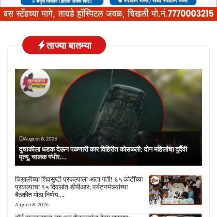
ताज्या बातम्या
August 8, 2026
दुचाकीला धडक देऊन पळणारी कार विहिरीत कोसळली; दोन महिलांचा दुर्दैवी
मृत्यू, चालक गंभीर….
चिखलीच्या शिवसृष्टी प्रकल्पाला आता गती! ६५ कोटींच्या
प्रकल्पाचा १५ दिवसांत डीपीआर; पर्यटनमंत्र्यांच्या
बैठकीत मोठा निर्णय….
August 8, 2026