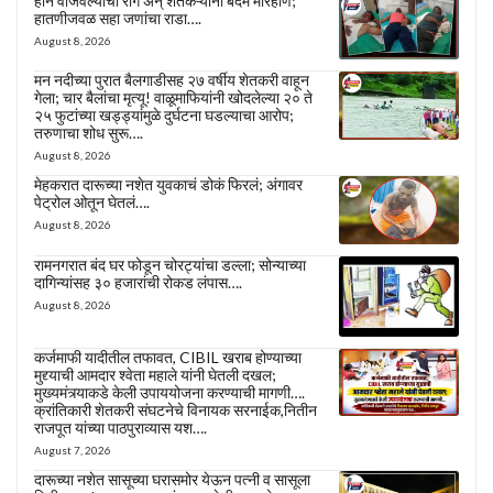
हॉर्न वाजवल्याचा राग अन् शेतकऱ्यांना बेदम मारहाण;
हातणीजवळ सहा जणांचा राडा….
August 8, 2026
मन नदीच्या पुरात बैलगाडीसह २७ वर्षीय शेतकरी वाहून
गेला; चार बैलांचा मृत्यू! वाळूमाफियांनी खोदलेल्या २० ते
२५ फुटांच्या खड्ड्यांमुळे दुर्घटना घडल्याचा आरोप;
तरुणाचा शोध सुरू….
August 8, 2026
मेहकरात दारूच्या नशेत युवकाचं डोकं फिरलं; अंगावर
पेट्रोल ओतून घेतलं….
August 8, 2026
रामनगरात बंद घर फोडून चोरट्यांचा डल्ला; सोन्याच्या
दागिन्यांसह ३० हजारांची रोकड लंपास….
August 8, 2026
कर्जमाफी यादीतील तफावत, CIBIL खराब होण्याच्या
मुद्द्याची आमदार श्वेता महाले यांनी घेतली दखल;
मुख्यमंत्र्याकडे केली उपाययोजना करण्याची मागणी….
क्रांतिकारी शेतकरी संघटनेचे विनायक सरनाईक,नितीन
राजपूत यांच्या पाठपुराव्यास यश….
August 7, 2026
दारूच्या नशेत सासूच्या घरासमोर येऊन पत्नी व सासूला