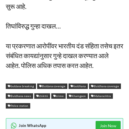
सुरू आहे.
तिघांविरुद्ध गुन्हा दाखल…
या प्रकरणात आरोपींवर भारतीय दंड संहिता तसेच इतर
संबंधित कायद्यांनुसार गुन्हे दाखल करण्यात आले
आहेत. पोलिस अधिक तपास करत आहेत.
buldana breaking
Buldana coverage
buldhana
Buldhana coverage
Buldhana news
chikhli
crime
Khamgaon
Maharashtra
Police station
Join WhatsApp
Join Now