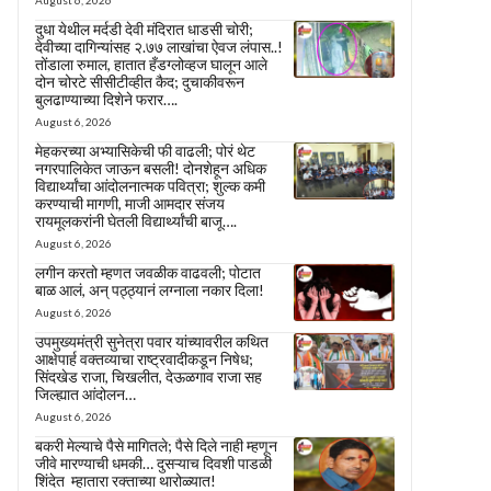
August 6, 2026
दुधा येथील मर्दडी देवी मंदिरात धाडसी चोरी;
देवीच्या दागिन्यांसह २.७७ लाखांचा ऐवज लंपास..!
तोंडाला रुमाल, हातात हँडग्लोव्हज घालून आले
दोन चोरटे सीसीटीव्हीत कैद; दुचाकीवरून
बुलढाण्याच्या दिशेने फरार….
August 6, 2026
मेहकरच्या अभ्यासिकेची फी वाढली; पोरं थेट
नगरपालिकेत जाऊन बसली! दोनशेहून अधिक
विद्यार्थ्यांचा आंदोलनात्मक पवित्रा; शुल्क कमी
करण्याची मागणी, माजी आमदार संजय
रायमूलकरांनी घेतली विद्यार्थ्यांची बाजू….
August 6, 2026
लगीन करतो म्हणत जवळीक वाढवली; पोटात
बाळ आलं, अन् पठ्ठ्यानं लग्नाला नकार दिला!
August 6, 2026
उपमुख्यमंत्री सुनेत्रा पवार यांच्यावरील कथित
आक्षेपार्ह वक्तव्याचा राष्ट्रवादीकडून निषेध;
सिंदखेड राजा, चिखलीत, देऊळगाव राजा सह
जिल्ह्यात आंदोलन…
August 6, 2026
बकरी मेल्याचे पैसे मागितले; पैसे दिले नाही म्हणून
जीवे मारण्याची धमकी… दुसऱ्याच दिवशी पाडळी
शिंदेत म्हातारा रक्ताच्या थारोळ्यात!