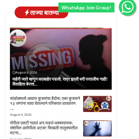
WhatsApp Join Group!
ताज्या बातम्या
August 6, 2026
माहेरी जाते म्हणून घराबाहेर पडली; रात्र झाली घरी परतलीच नाही!
विवाहिता बेपत्ता…
चांडोळमध्ये आवारा कुत्र्यांचा हैदोस; एका कुत्र्याने
१३ जणांना चावा घेतल्याने परिसरात वातावरण
….
August 6, 2026
पोरीला एकटी गाठलं अन् घडलं धक्कादायक;
संशयित आरोपीला अटक! चिखली तालुक्यातील
घटना…