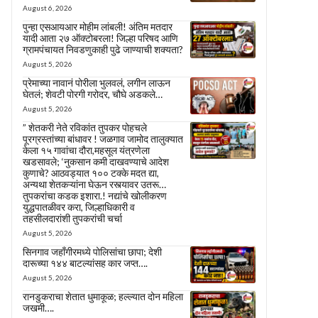
August 6, 2026
पुन्हा एसआयआर मोहीम लांबली! अंतिम मतदार
यादी आता २७ ऑक्टोबरला! जिल्हा परिषद आणि
ग्रामपंचायत निवडणुकाही पुढे जाण्याची शक्यता?
August 5, 2026
प्रेमाच्या नावानं पोरीला भुलवलं, लगीन लाऊन
घेतलं; शेवटी पोरगी गरोदर, चौघे अडकले…
August 5, 2026
” शेतकरी नेते रविकांत तुपकर पोहचले
पूरग्रस्तांच्या बांधावर ! जळगाव जामोद तालुक्यात
केला १५ गावांचा दौरा,महसूल यंत्रणेला
खडसावले; ‘नुकसान कमी दाखवण्याचे आदेश
कुणाचे? आठवड्यात १०० टक्के मदत द्या,
अन्यथा शेतकऱ्यांना घेऊन रस्त्यावर उतरू…
तुपकरांचा कडक इशारा.! नद्यांचे खोलीकरण
युद्धपातळीवर करा, जिल्हाधिकारी व
तहसीलदारांशी तुपकरांची चर्चा
August 5, 2026
सिनगाव जहाँगीरमध्ये पोलिसांचा छापा; देशी
दारूच्या १४४ बाटल्यांसह कार जप्त….
August 5, 2026
रानडुकराचा शेतात धुमाकूळ; हल्ल्यात दोन महिला
जखमी….