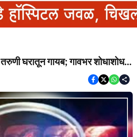
ची तरुणी घरातून गायब; गावभर शोधाशोध…