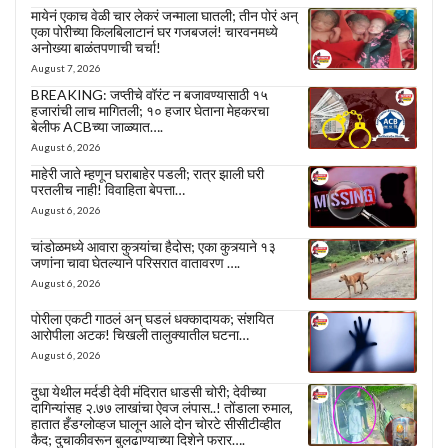
मायेनं एकाच वेळी चार लेकरं जन्माला घातली; तीन पोरं अन्
एका पोरीच्या किलबिलाटानं घर गजबजलं! चारवनमध्ये
अनोख्या बाळंतपणाची चर्चा!
August 7, 2026
BREAKING: जप्तीचे वॉरंट न बजावण्यासाठी १५
हजारांची लाच मागितली; १० हजार घेताना मेहकरचा
बेलीफ ACBच्या जाळ्यात….
August 6, 2026
माहेरी जाते म्हणून घराबाहेर पडली; रात्र झाली घरी
परतलीच नाही! विवाहिता बेपत्ता…
August 6, 2026
चांडोळमध्ये आवारा कुत्र्यांचा हैदोस; एका कुत्र्याने १३
जणांना चावा घेतल्याने परिसरात वातावरण ….
August 6, 2026
पोरीला एकटी गाठलं अन् घडलं धक्कादायक; संशयित
आरोपीला अटक! चिखली तालुक्यातील घटना…
August 6, 2026
दुधा येथील मर्दडी देवी मंदिरात धाडसी चोरी; देवीच्या
दागिन्यांसह २.७७ लाखांचा ऐवज लंपास..! तोंडाला रुमाल,
हातात हँडग्लोव्हज घालून आले दोन चोरटे सीसीटीव्हीत
कैद; दुचाकीवरून बुलढाण्याच्या दिशेने फरार….