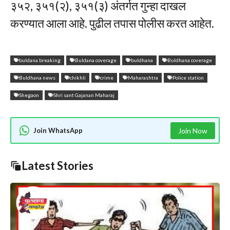
३५२, ३५१(२), ३५१(३) अंतर्गत गुन्हा दाखल
करण्यात आला आहे. पुढील तपास पोलीस करत आहेत.
buldana breaking
Buldana coverage
buldhana
Buldhana coverage
Buldhana news
chikhli
crime
Maharashtra
Police station
Shegaon
Shri sant Gajanan Maharaj
Join WhatsApp
Join Now
Latest Stories