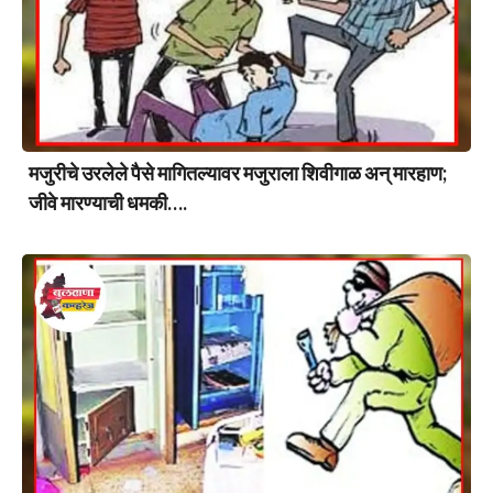
मजुरीचे उरलेले पैसे मागितल्यावर मजुराला शिवीगाळ अन् मारहाण;
जीवे मारण्याची धमकी….