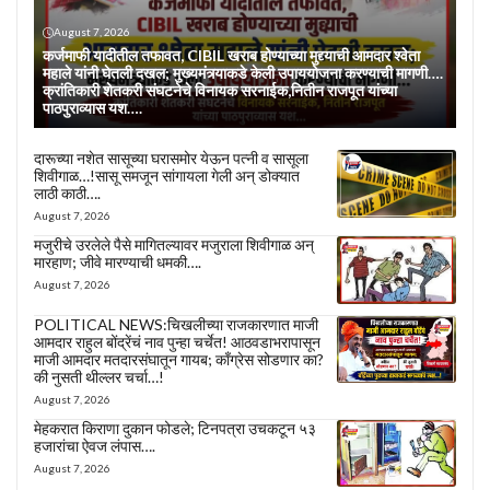
August 7, 2026
कर्जमाफी यादीतील तफावत, CIBIL खराब होण्याच्या मुद्द्याची आमदार श्वेता
महाले यांनी घेतली दखल; मुख्यमंत्र्याकडे केली उपाययोजना करण्याची मागणी….
क्रांतिकारी शेतकरी संघटनेचे विनायक सरनाईक,नितीन राजपूत यांच्या
पाठपुराव्यास यश….
दारूच्या नशेत सासूच्या घरासमोर येऊन पत्नी व सासूला
शिवीगाळ…!सासू समजून सांगायला गेली अन् डोक्यात
लाठी काठी….
August 7, 2026
मजुरीचे उरलेले पैसे मागितल्यावर मजुराला शिवीगाळ अन्
मारहाण; जीवे मारण्याची धमकी….
August 7, 2026
POLITICAL NEWS:चिखलीच्या राजकारणात माजी
आमदार राहुल बोंद्रेंचं नाव पुन्हा चर्चेत! आठवडाभरापासून
माजी आमदार मतदारसंघातून गायब; काँग्रेस सोडणार का?
की नुसती थील्लर चर्चा…!
August 7, 2026
मेहकरात किराणा दुकान फोडले; टिनपत्रा उचकटून ५३
हजारांचा ऐवज लंपास….
August 7, 2026