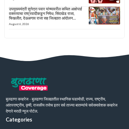
उपमुख्यमंत्री सुनेत्रा पवार यांच्यावरील कथित आक्षेपार्ह
वक्तव्याचा राष्ट्रवादीकडून निषेध; सिंदखेड राजा,
चिखलीत, देऊळगाव राजा सह जिल्ह्यात आंदोलन…
August 6, 2026
बुलढाणा कव्हरेज - बुलढाणा जिल्ह्यातील स्थानिक घडामोडी, राज्य, राष्ट्रीय,
आंतरराष्ट्रीय, कृषी, राजकीय तसेच इतर सर्व ताज्या बातम्यांचे सर्वसमावेशक कव्हरेज
देणारे मराठी न्यूज पोर्टल.
Categories