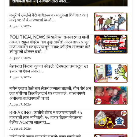
सांगायला गेली अन् डोक्यात लाठी काठी….
मजुरीचे उरलेले पैसे मागितल्यावर मजुराला शिवीगाळ अन्
मारहाण; जीवे मारण्याची धमकी….
August 7, 2026
POLITICAL NEWS:चिखलीच्या राजकारणात माजी
आमदार राहुल बोंद्रेंचं नाव पुन्हा चर्चेत! आठवडाभरापासून
माजी आमदार मतदारसंघातून गायब; काँग्रेस सोडणार का?
की नुसती थील्लर चर्चा…!
August 7, 2026
मेहकरात किराणा दुकान फोडले; टिनपत्रा उचकटून ५३
हजारांचा ऐवज लंपास….
August 7, 2026
मायेनं एकाच वेळी चार लेकरं जन्माला घातली; तीन पोरं अन्
एका पोरीच्या किलबिलाटानं घर गजबजलं! चारवनमध्ये
अनोख्या बाळंतपणाची चर्चा!
August 7, 2026
BREAKING: जप्तीचे वॉरंट न बजावण्यासाठी १५
हजारांची लाच मागितली; १० हजार घेताना मेहकरचा
बेलीफ ACBच्या जाळ्यात….
August 6, 2026
माहेरी जाते म्हणून घराबाहेर पडली; रात्र झाली घरी