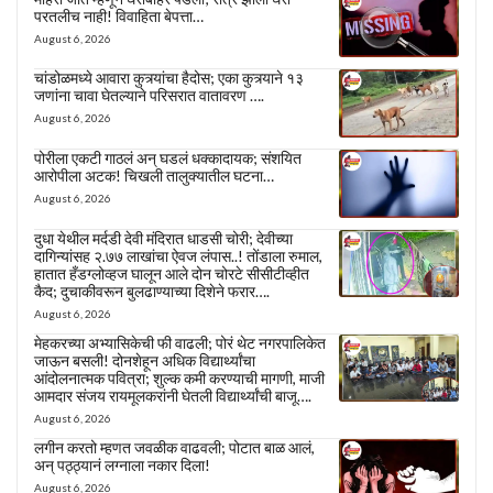
परतलीच नाही! विवाहिता बेपत्ता…
August 6, 2026
चांडोळमध्ये आवारा कुत्र्यांचा हैदोस; एका कुत्र्याने १३
जणांना चावा घेतल्याने परिसरात वातावरण ….
August 6, 2026
पोरीला एकटी गाठलं अन् घडलं धक्कादायक; संशयित
आरोपीला अटक! चिखली तालुक्यातील घटना…
August 6, 2026
दुधा येथील मर्दडी देवी मंदिरात धाडसी चोरी; देवीच्या
दागिन्यांसह २.७७ लाखांचा ऐवज लंपास..! तोंडाला रुमाल,
हातात हँडग्लोव्हज घालून आले दोन चोरटे सीसीटीव्हीत
कैद; दुचाकीवरून बुलढाण्याच्या दिशेने फरार….
August 6, 2026
मेहकरच्या अभ्यासिकेची फी वाढली; पोरं थेट नगरपालिकेत
जाऊन बसली! दोनशेहून अधिक विद्यार्थ्यांचा
आंदोलनात्मक पवित्रा; शुल्क कमी करण्याची मागणी, माजी
आमदार संजय रायमूलकरांनी घेतली विद्यार्थ्यांची बाजू….
August 6, 2026
लगीन करतो म्हणत जवळीक वाढवली; पोटात बाळ आलं,
अन् पठ्ठ्यानं लग्नाला नकार दिला!
August 6, 2026