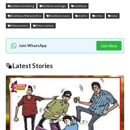
buldana breaking
Buldana coverage
buldhana
Buldhana Maharashtra
Buldhana news
chikhli
crime
India
Maharashtra
Police station
Join WhatsApp
Join Now
Latest Stories