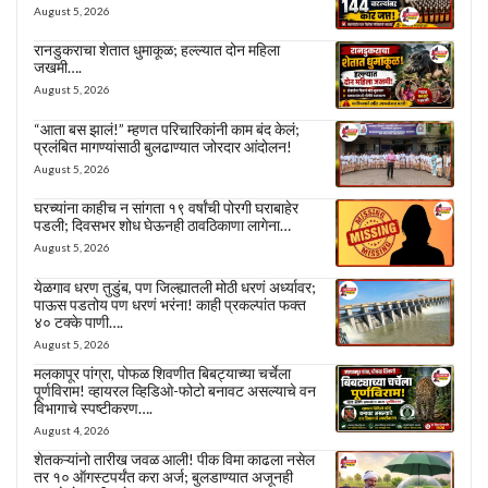
August 5, 2026
रानडुकराचा शेतात धुमाकूळ; हल्ल्यात दोन महिला
जखमी….
August 5, 2026
“आता बस झालं!” म्हणत परिचारिकांनी काम बंद केलं;
प्रलंबित मागण्यांसाठी बुलढाण्यात जोरदार आंदोलन!
August 5, 2026
घरच्यांना काहीच न सांगता १९ वर्षांची पोरगी घराबाहेर
पडली; दिवसभर शोध घेऊनही ठावठिकाणा लागेना…
August 5, 2026
येळगाव धरण तुडुंब, पण जिल्ह्यातली मोठी धरणं अर्ध्यावर;
पाऊस पडतोय पण धरणं भरंना! काही प्रकल्पांत फक्त
४० टक्के पाणी….
August 5, 2026
मलकापूर पांग्रा, पोफळ शिवणीत बिबट्याच्या चर्चेला
पूर्णविराम! व्हायरल व्हिडिओ-फोटो बनावट असल्याचे वन
विभागाचे स्पष्टीकरण….
August 4, 2026
शेतकऱ्यांनो तारीख जवळ आली! पीक विमा काढला नसेल
तर १० ऑगस्टपर्यंत करा अर्ज; बुलडाण्यात अजूनही