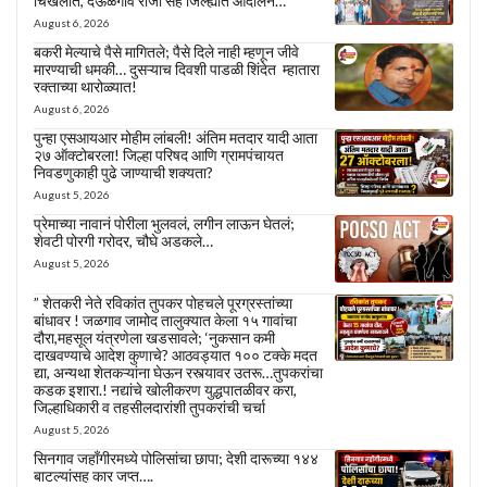
चिखलीत, देऊळगाव राजा सह जिल्ह्यात आंदोलन…
August 6, 2026
बकरी मेल्याचे पैसे मागितले; पैसे दिले नाही म्हणून जीवे
मारण्याची धमकी… दुसऱ्याच दिवशी पाडळी शिंदेत म्हातारा
रक्ताच्या थारोळ्यात!
August 6, 2026
पुन्हा एसआयआर मोहीम लांबली! अंतिम मतदार यादी आता
२७ ऑक्टोबरला! जिल्हा परिषद आणि ग्रामपंचायत
निवडणुकाही पुढे जाण्याची शक्यता?
August 5, 2026
प्रेमाच्या नावानं पोरीला भुलवलं, लगीन लाऊन घेतलं;
शेवटी पोरगी गरोदर, चौघे अडकले…
August 5, 2026
” शेतकरी नेते रविकांत तुपकर पोहचले पूरग्रस्तांच्या
बांधावर ! जळगाव जामोद तालुक्यात केला १५ गावांचा
दौरा,महसूल यंत्रणेला खडसावले; ‘नुकसान कमी
दाखवण्याचे आदेश कुणाचे? आठवड्यात १०० टक्के मदत
द्या, अन्यथा शेतकऱ्यांना घेऊन रस्त्यावर उतरू…तुपकरांचा
कडक इशारा.! नद्यांचे खोलीकरण युद्धपातळीवर करा,
जिल्हाधिकारी व तहसीलदारांशी तुपकरांची चर्चा
August 5, 2026
सिनगाव जहाँगीरमध्ये पोलिसांचा छापा; देशी दारूच्या १४४
बाटल्यांसह कार जप्त….