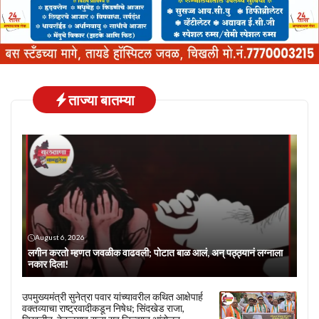
ताज्या बातम्या
August 6, 2026
लगीन करतो म्हणत जवळीक वाढवली; पोटात बाळ आलं, अन् पठ्ठ्यानं लग्नाला
नकार दिला!
उपमुख्यमंत्री सुनेत्रा पवार यांच्यावरील कथित आक्षेपार्ह
वक्तव्याचा राष्ट्रवादीकडून निषेध; सिंदखेड राजा,