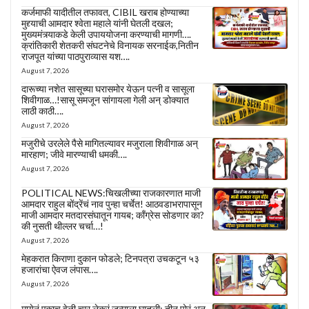
कर्जमाफी यादीतील तफावत, CIBIL खराब होण्याच्या
मुद्द्याची आमदार श्वेता महाले यांनी घेतली दखल;
मुख्यमंत्र्याकडे केली उपाययोजना करण्याची मागणी….
क्रांतिकारी शेतकरी संघटनेचे विनायक सरनाईक,नितीन
राजपूत यांच्या पाठपुराव्यास यश….
August 7, 2026
दारूच्या नशेत सासूच्या घरासमोर येऊन पत्नी व सासूला
शिवीगाळ…!सासू समजून सांगायला गेली अन् डोक्यात
लाठी काठी….
August 7, 2026
मजुरीचे उरलेले पैसे मागितल्यावर मजुराला शिवीगाळ अन्
मारहाण; जीवे मारण्याची धमकी….
August 7, 2026
POLITICAL NEWS:चिखलीच्या राजकारणात माजी
आमदार राहुल बोंद्रेंचं नाव पुन्हा चर्चेत! आठवडाभरापासून
माजी आमदार मतदारसंघातून गायब; काँग्रेस सोडणार का?
की नुसती थील्लर चर्चा…!
August 7, 2026
मेहकरात किराणा दुकान फोडले; टिनपत्रा उचकटून ५३
हजारांचा ऐवज लंपास….
August 7, 2026
मायेनं एकाच वेळी चार लेकरं जन्माला घातली; तीन पोरं अन्