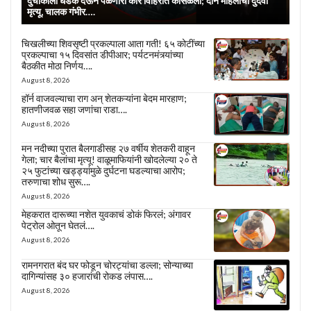
दुचाकीला धडक देऊन पळणारी कार विहिरीत कोसळली; दोन महिलांचा दुर्दैवी
मृत्यू, चालक गंभीर….
चिखलीच्या शिवसृष्टी प्रकल्पाला आता गती! ६५ कोटींच्या
प्रकल्पाचा १५ दिवसांत डीपीआर; पर्यटनमंत्र्यांच्या
बैठकीत मोठा निर्णय….
August 8, 2026
हॉर्न वाजवल्याचा राग अन् शेतकऱ्यांना बेदम मारहाण;
हातणीजवळ सहा जणांचा राडा….
August 8, 2026
मन नदीच्या पुरात बैलगाडीसह २७ वर्षीय शेतकरी वाहून
गेला; चार बैलांचा मृत्यू! वाळूमाफियांनी खोदलेल्या २० ते
२५ फुटांच्या खड्ड्यांमुळे दुर्घटना घडल्याचा आरोप;
तरुणाचा शोध सुरू….
August 8, 2026
मेहकरात दारूच्या नशेत युवकाचं डोकं फिरलं; अंगावर
पेट्रोल ओतून घेतलं….
August 8, 2026
रामनगरात बंद घर फोडून चोरट्यांचा डल्ला; सोन्याच्या
दागिन्यांसह ३० हजारांची रोकड लंपास….
August 8, 2026