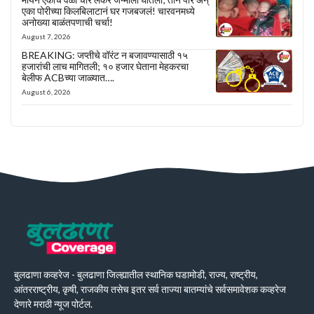
एका पोरीच्या किलबिलाटानं घर गजबजलं! चारवनमध्ये
अनोख्या बाळंतपणाची चर्चा!
August 7, 2026
BREAKING: जप्तीचे वॉरंट न बजावण्यासाठी १५
हजारांची लाच मागितली; १० हजार घेताना मेहकरचा
बेलीफ ACBच्या जाळ्यात….
August 6, 2026
बुलढाणा कव्हरेज - बुलढाणा जिल्ह्यातील स्थानिक घडामोडी, राज्य, राष्ट्रीय,
आंतरराष्ट्रीय, कृषी, राजकीय तसेच इतर सर्व ताज्या बातम्यांचे सर्वसमावेशक कव्हरेज
देणारे मराठी न्यूज पोर्टल.