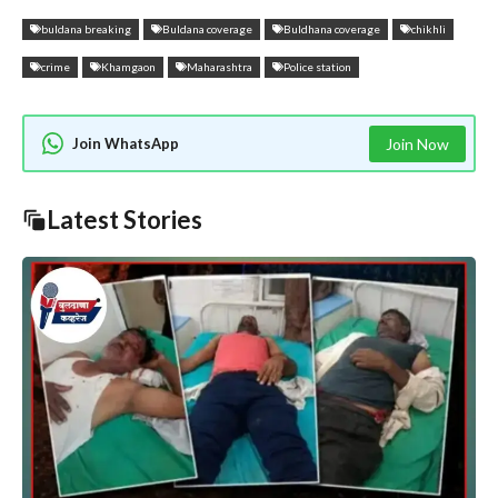
buldana breaking
Buldana coverage
Buldhana coverage
chikhli
crime
Khamgaon
Maharashtra
Police station
Join WhatsApp
Join Now
Latest Stories