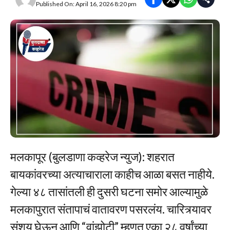
Published On: April 16, 2026 8:20 pm
मलकापूर (बुलडाणा कव्हरेज न्युज): शहरात
बायकांवरच्या अत्याचाराला काहीच आळा बसत नाहीये.
गेल्या ४८ तासांतली ही दुसरी घटना समोर आल्यामुळे
मलकापुरात संतापाचं वातावरण पसरलंय. चारित्र्यावर
संशय घेऊन आणि “वांझोटी” म्हणत एका २८ वर्षांच्या