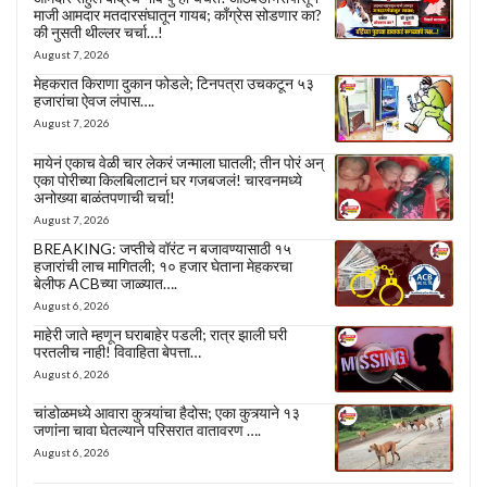
माजी आमदार मतदारसंघातून गायब; काँग्रेस सोडणार का?
की नुसती थील्लर चर्चा…!
August 7, 2026
मेहकरात किराणा दुकान फोडले; टिनपत्रा उचकटून ५३
हजारांचा ऐवज लंपास….
August 7, 2026
मायेनं एकाच वेळी चार लेकरं जन्माला घातली; तीन पोरं अन्
एका पोरीच्या किलबिलाटानं घर गजबजलं! चारवनमध्ये
अनोख्या बाळंतपणाची चर्चा!
August 7, 2026
BREAKING: जप्तीचे वॉरंट न बजावण्यासाठी १५
हजारांची लाच मागितली; १० हजार घेताना मेहकरचा
बेलीफ ACBच्या जाळ्यात….
August 6, 2026
माहेरी जाते म्हणून घराबाहेर पडली; रात्र झाली घरी
परतलीच नाही! विवाहिता बेपत्ता…
August 6, 2026
चांडोळमध्ये आवारा कुत्र्यांचा हैदोस; एका कुत्र्याने १३
जणांना चावा घेतल्याने परिसरात वातावरण ….
August 6, 2026