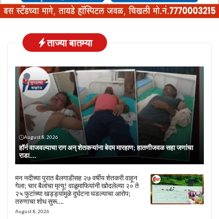
ताज्या बातम्या
August 8, 2026
हॉर्न वाजवल्याचा राग अन् शेतकऱ्यांना बेदम मारहाण; हातणीजवळ सहा जणांचा
राडा….
मन नदीच्या पुरात बैलगाडीसह २७ वर्षीय शेतकरी वाहून
गेला; चार बैलांचा मृत्यू! वाळूमाफियांनी खोदलेल्या २० ते
२५ फुटांच्या खड्ड्यांमुळे दुर्घटना घडल्याचा आरोप;
तरुणाचा शोध सुरू….
August 8, 2026