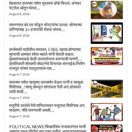
मेहकरात दारूच्या नशेत युवकाचं डोकं फिरलं; अंगावर
पेट्रोल ओतून घेतलं….
August 8, 2026
रामनगरात बंद घर फोडून चोरट्यांचा डल्ला; सोन्याच्या
दागिन्यांसह ३० हजारांची रोकड लंपास….
August 8, 2026
कर्जमाफी यादीतील तफावत, CIBIL खराब होण्याच्या
मुद्द्याची आमदार श्वेता महाले यांनी घेतली दखल;
मुख्यमंत्र्याकडे केली उपाययोजना करण्याची मागणी….
क्रांतिकारी शेतकरी संघटनेचे विनायक सरनाईक,नितीन
राजपूत यांच्या पाठपुराव्यास यश….
August 7, 2026
दारूच्या नशेत सासूच्या घरासमोर येऊन पत्नी व सासूला
शिवीगाळ…!सासू समजून सांगायला गेली अन् डोक्यात
लाठी काठी….
August 7, 2026
मजुरीचे उरलेले पैसे मागितल्यावर मजुराला शिवीगाळ अन्
मारहाण; जीवे मारण्याची धमकी….
August 7, 2026
POLITICAL NEWS:चिखलीच्या राजकारणात माजी
आमदार राहुल बोंद्रेंचं नाव पुन्हा चर्चेत! आठवडाभरापासून