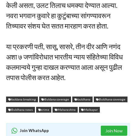
केली असता, उलट तिलाच धमक्या देण्यात आल्या.
नवरा भगवान कुवारे हा कुटुंबाच्या सांगण्यावरून
तिच्यावर संशय घेत सतत मारहाण करत होता.
या प्रकरणी पती, सासू, सासरे, तीन दीर आणि नणंद
अशा ७ जणांविरोधात भारतीय न्याय संहितेच्या विविध
कलमान्वये गुन्हा दाखल करण्यात आला असून पुढील
तपास पोलीस करत आहेत.
buldana breaking
Buldana coverage
buldhana
Buldhana coverage
Buldhana news
crime
Maharashtra
Malkapur
Join WhatsApp
Join Now