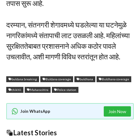
तपास सुरू आहे.
दरम्यान, संतनगरी शेगावमध्ये घडलेल्या या घटनेमुळे
नागरिकांमध्ये संतापाची लाट उसळली आहे. महिलांच्या
सुरक्षिततेबाबत प्रशासनाने अधिक कठोर पावले
उचलावीत, अशी मागणी विविध स्तरांतून होत आहे.
buldana breaking
Buldana coverage
buldhana
Buldhana coverage
chikhli
Maharashtra
Police station
Join WhatsApp
Join Now
Latest Stories