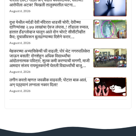
आरोपीला अटक! चिखली तालुक्यातील घटना…
August 6, 2026
दुधा येथील मर्दडी देवी मंदिरात धाडसी चोरी; देवीच्या
दागिन्यांसह २.७७ लाखांचा ऐवज लंपास..! तोंडाला रुमाल,
हातात हँडग्लोव्हज घालून आले दोन चोरटे सीसीटीव्हीत
कैद; दुचाकीवरून बुलढाण्याच्या दिशेने फरार….
August 6, 2026
मेहकरच्या अभ्यासिकेची फी वाढली; पोरं थेट नगरपालिकेत
जाऊन बसली! दोनशेहून अधिक विद्यार्थ्यांचा
आंदोलनात्मक पवित्रा; शुल्क कमी करण्याची मागणी, माजी
आमदार संजय रायमूलकरांनी घेतली विद्यार्थ्यांची बाजू….
August 6, 2026
लगीन करतो म्हणत जवळीक वाढवली; पोटात बाळ आलं,
अन् पठ्ठ्यानं लग्नाला नकार दिला!
August 6, 2026