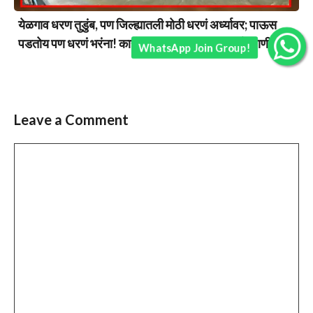
येळगाव धरण तुडुंब, पण जिल्ह्यातली मोठी धरणं अर्ध्यावर; पाऊस
पडतोय पण धरणं भरंना! काही प्रकल्पांत फक्त ४० टक्के पाणी….
WhatsApp Join Group!
Leave a Comment
Comment