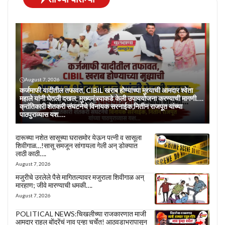
August 7, 2026
कर्जमाफी यादीतील तफावत, CIBIL खराब होण्याच्या मुद्द्याची आमदार श्वेता
महाले यांनी घेतली दखल; मुख्यमंत्र्याकडे केली उपाययोजना करण्याची मागणी….
क्रांतिकारी शेतकरी संघटनेचे विनायक सरनाईक,नितीन राजपूत यांच्या
पाठपुराव्यास यश….
दारूच्या नशेत सासूच्या घरासमोर येऊन पत्नी व सासूला
शिवीगाळ…!सासू समजून सांगायला गेली अन् डोक्यात
लाठी काठी….
August 7, 2026
मजुरीचे उरलेले पैसे मागितल्यावर मजुराला शिवीगाळ अन्
मारहाण; जीवे मारण्याची धमकी….
August 7, 2026
POLITICAL NEWS:चिखलीच्या राजकारणात माजी
आमदार राहुल बोंद्रेंचं नाव पुन्हा चर्चेत! आठवडाभरापासून