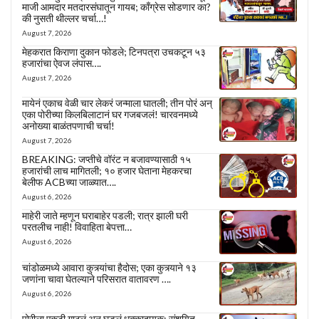
माजी आमदार मतदारसंघातून गायब; काँग्रेस सोडणार का?
की नुसती थील्लर चर्चा…!
August 7, 2026
मेहकरात किराणा दुकान फोडले; टिनपत्रा उचकटून ५३
हजारांचा ऐवज लंपास….
August 7, 2026
मायेनं एकाच वेळी चार लेकरं जन्माला घातली; तीन पोरं अन्
एका पोरीच्या किलबिलाटानं घर गजबजलं! चारवनमध्ये
अनोख्या बाळंतपणाची चर्चा!
August 7, 2026
BREAKING: जप्तीचे वॉरंट न बजावण्यासाठी १५
हजारांची लाच मागितली; १० हजार घेताना मेहकरचा
बेलीफ ACBच्या जाळ्यात….
August 6, 2026
माहेरी जाते म्हणून घराबाहेर पडली; रात्र झाली घरी
परतलीच नाही! विवाहिता बेपत्ता…
August 6, 2026
चांडोळमध्ये आवारा कुत्र्यांचा हैदोस; एका कुत्र्याने १३
जणांना चावा घेतल्याने परिसरात वातावरण ….
August 6, 2026
पोरीला एकटी गाठलं अन् घडलं धक्कादायक; संशयित