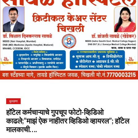
बुलढाणा
हॉटेल कर्मचाऱ्याचे गुपचूप फोटो-व्हिडिओ
काढले;“माझं ऐक नाहीतर व्हिडिओ व्हायरल”; हॉटेल
मालकाची….