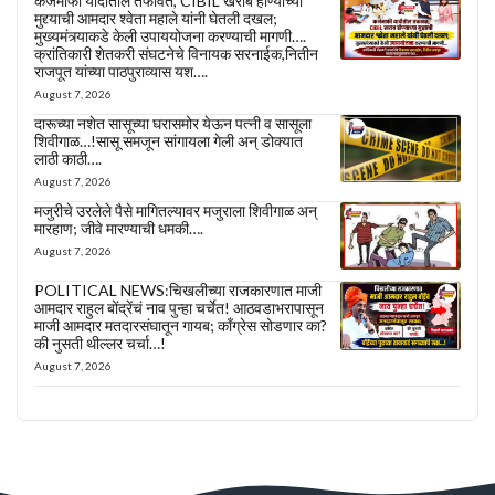
कर्जमाफी यादीतील तफावत, CIBIL खराब होण्याच्या
मुद्द्याची आमदार श्वेता महाले यांनी घेतली दखल;
मुख्यमंत्र्याकडे केली उपाययोजना करण्याची मागणी….
क्रांतिकारी शेतकरी संघटनेचे विनायक सरनाईक,नितीन
राजपूत यांच्या पाठपुराव्यास यश….
August 7, 2026
दारूच्या नशेत सासूच्या घरासमोर येऊन पत्नी व सासूला
शिवीगाळ…!सासू समजून सांगायला गेली अन् डोक्यात
लाठी काठी….
August 7, 2026
मजुरीचे उरलेले पैसे मागितल्यावर मजुराला शिवीगाळ अन्
मारहाण; जीवे मारण्याची धमकी….
August 7, 2026
POLITICAL NEWS:चिखलीच्या राजकारणात माजी
आमदार राहुल बोंद्रेंचं नाव पुन्हा चर्चेत! आठवडाभरापासून
माजी आमदार मतदारसंघातून गायब; काँग्रेस सोडणार का?
की नुसती थील्लर चर्चा…!
August 7, 2026