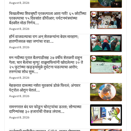
August 8, 2026
चिखलीच्या शिवसृष्टी प्रकल्पाला आता गती! ६५ कोटींच्या
प्रकल्पाचा १५ दिवसांत डीपीआर; पर्यटनमंत्र्यांच्या
बैठकीत मोठा निर्णय….
August 8, 2026
हॉर्न वाजवल्याचा राग अन् शेतकऱ्यांना बेदम मारहाण;
हातणीजवळ सहा जणांचा राडा….
August 8, 2026
मन नदीच्या पुरात बैलगाडीसह २७ वर्षीय शेतकरी वाहून
गेला; चार बैलांचा मृत्यू! वाळूमाफियांनी खोदलेल्या २० ते
२५ फुटांच्या खड्ड्यांमुळे दुर्घटना घडल्याचा आरोप;
तरुणाचा शोध सुरू….
August 8, 2026
मेहकरात दारूच्या नशेत युवकाचं डोकं फिरलं; अंगावर
पेट्रोल ओतून घेतलं….
August 8, 2026
रामनगरात बंद घर फोडून चोरट्यांचा डल्ला; सोन्याच्या
दागिन्यांसह ३० हजारांची रोकड लंपास….
August 8, 2026