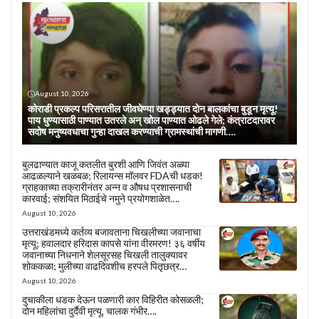
August 10, 2026
कोराडी प्रकल्प परिसरातील जीवघेण्या खड्ड्यात दोन बालकांचा बुडून मृत्यू!
पाय धुण्यासाठी पाण्यात उतरले अन् खोल पाण्यात ओढले गेले; कंत्राटदारावर
सदोष मनुष्यवधाचा गुन्हा दाखल करण्याची ग्रामस्थांची मागणी….
बुलढाण्यात काजू कतलीत बुरशी आणि जिवंत अळ्या
आढळल्याने खळबळ; रिलायन्स मॉलवर FDAची धडक!
ग्राहकाच्या तक्रारीनंतर अन्न व औषध प्रशासनाची
कारवाई; संशयित मिठाईचे नमुने प्रयोगशाळेत….
August 10, 2026
उत्तराखंडमध्ये कर्तव्य बजावताना चिखलीच्या जवानाचा
मृत्यू; हवालदार हरिदास कापसे यांना वीरमरण! ३६ वर्षीय
जवानाच्या निधनाने शेलसूरसह चिखली तालुक्यावर
शोककळा; मुलीच्या वाढदिवशीच हरपले पितृछत्र…
August 10, 2026
दुचाकीला धडक देऊन पळणारी कार विहिरीत कोसळली;
दोन महिलांचा दुर्दैवी मृत्यू, चालक गंभीर….