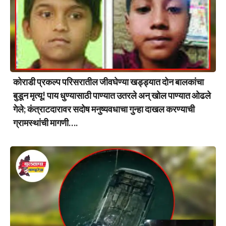
कोराडी प्रकल्प परिसरातील जीवघेण्या खड्ड्यात दोन बालकांचा
बुडून मृत्यू! पाय धुण्यासाठी पाण्यात उतरले अन् खोल पाण्यात ओढले
गेले; कंत्राटदारावर सदोष मनुष्यवधाचा गुन्हा दाखल करण्याची
ग्रामस्थांची मागणी….