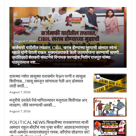
August 7, 2026
कर्जमाफी यादीतील तफावत, CIBIL खराब होण्याच्या मुद्द्याची आमदार श्वेता
महाले यांनी घेतली दखल; मुख्यमंत्र्याकडे केली उपाययोजना करण्याची मागणी….
क्रांतिकारी शेतकरी संघटनेचे विनायक सरनाईक,नितीन राजपूत यांच्या
पाठपुराव्यास यश….
दारूच्या नशेत सासूच्या घरासमोर येऊन पत्नी व सासूला
शिवीगाळ…!सासू समजून सांगायला गेली अन् डोक्यात
लाठी काठी….
August 7, 2026
मजुरीचे उरलेले पैसे मागितल्यावर मजुराला शिवीगाळ अन्
मारहाण; जीवे मारण्याची धमकी….
August 7, 2026
POLITICAL NEWS:चिखलीच्या राजकारणात माजी
आमदार राहुल बोंद्रेंचं नाव पुन्हा चर्चेत! आठवडाभरापासून
माजी आमदार मतदारसंघातून गायब; काँग्रेस सोडणार का?