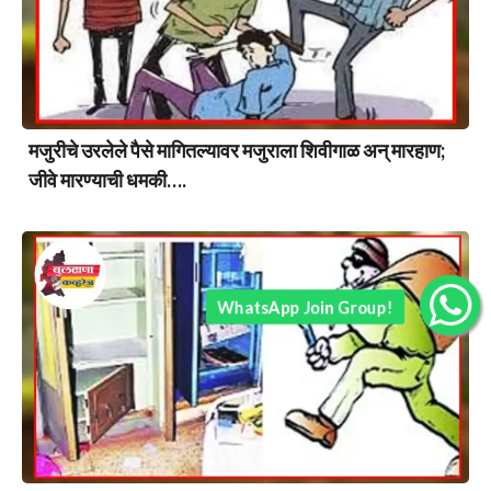
मजुरीचे उरलेले पैसे मागितल्यावर मजुराला शिवीगाळ अन् मारहाण;
जीवे मारण्याची धमकी….
WhatsApp Join Group!