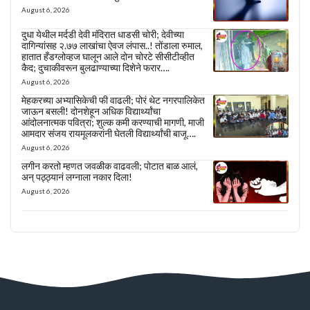
August 6, 2026
दुधा येथील मर्दडी देवी मंदिरात धाडसी चोरी; देवीच्या
दागिन्यांसह २.७७ लाखांचा ऐवज लंपास..! तोंडाला रुमाल,
हातात हँडग्लोव्हज घालून आले दोन चोरटे सीसीटीव्हीत
कैद; दुचाकीवरून बुलढाण्याच्या दिशेने फरार….
August 6, 2026
मेहकरच्या अभ्यासिकेची फी वाढली; पोरं थेट नगरपालिकेत
जाऊन बसली! दोनशेहून अधिक विद्यार्थ्यांचा
आंदोलनात्मक पवित्रा; शुल्क कमी करण्याची मागणी, माजी
आमदार संजय रायमूलकरांनी घेतली विद्यार्थ्यांची बाजू….
August 6, 2026
लगीन करतो म्हणत जवळीक वाढवली; पोटात बाळ आलं,
अन् पठ्ठ्यानं लग्नाला नकार दिला!
August 6, 2026