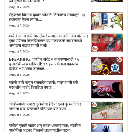
की नुसती थील्लर चर्चा…!
August 7, 2026
मेहकरात किराणा दुकान फोडले; टिनपत्रा उचकटून ५३
हजारांचा ऐवज लंपास….
August 7, 2026
मायेनं एकाच वेळी चार लेकरं जन्माला घातली; तीन पोरं अन्
एका पोरीच्या किलबिलाटानं घर गजबजलं! चारवनमध्ये
अनोख्या बाळंतपणाची चर्चा!
August 7, 2026
BREAKING: जप्तीचे वॉरंट न बजावण्यासाठी १५
हजारांची लाच मागितली; १० हजार घेताना मेहकरचा
बेलीफ ACBच्या जाळ्यात….
August 6, 2026
माहेरी जाते म्हणून घराबाहेर पडली; रात्र झाली घरी
परतलीच नाही! विवाहिता बेपत्ता…
August 6, 2026
चांडोळमध्ये आवारा कुत्र्यांचा हैदोस; एका कुत्र्याने १३
जणांना चावा घेतल्याने परिसरात वातावरण ….
August 6, 2026
पोरीला एकटी गाठलं अन् घडलं धक्कादायक; संशयित
आरोपीला अटक! चिखली तालुक्यातील घटना…