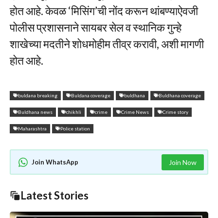
होत आहे. केवळ ‘मिसिंग’ची नोंद करून थांबण्याऐवजी
पोलीस प्रशासनाने सायबर सेल व स्थानिक गुन्हे
शाखेच्या मदतीने शोधमोहीम तीव्र करावी, अशी मागणी
होत आहे.
buldana breaking
Buldana coverage
buldhana
Buldhana coverage
Buldhana news
chikhli
crime
Crime News
Crime story
Maharashtra
Police station
Join WhatsApp
Join Now
Latest Stories