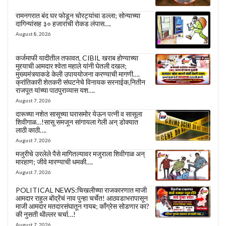
रामनगरात बंद घर फोडून चोरट्यांचा डल्ला; सोन्याच्या
दागिन्यांसह ३० हजारांची रोकड लंपास….
August 8, 2026
कर्जमाफी यादीतील तफावत, CIBIL खराब होण्याच्या
मुद्द्याची आमदार श्वेता महाले यांनी घेतली दखल;
मुख्यमंत्र्याकडे केली उपाययोजना करण्याची मागणी….
क्रांतिकारी शेतकरी संघटनेचे विनायक सरनाईक,नितीन
राजपूत यांच्या पाठपुराव्यास यश….
August 7, 2026
दारूच्या नशेत सासूच्या घरासमोर येऊन पत्नी व सासूला
शिवीगाळ…!सासू समजून सांगायला गेली अन् डोक्यात
लाठी काठी….
August 7, 2026
मजुरीचे उरलेले पैसे मागितल्यावर मजुराला शिवीगाळ अन्
मारहाण; जीवे मारण्याची धमकी….
August 7, 2026
POLITICAL NEWS:चिखलीच्या राजकारणात माजी
आमदार राहुल बोंद्रेंचं नाव पुन्हा चर्चेत! आठवडाभरापासून
माजी आमदार मतदारसंघातून गायब; काँग्रेस सोडणार का?
की नुसती थील्लर चर्चा…!
August 7, 2026