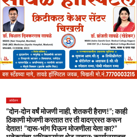
आंदोलन
“दोन-दोन वर्षं मोजणी नाही, शेतकरी हैराण!”; काही
ठिकाणी मोजणी करतात तर ती वादग्रस्त करून
देतात! “दारू-भांग पिऊन मोजणीला येता का?”
भुतेकरांचा अधिकाऱ्यांना थेट सवाल; कार्यालयातच