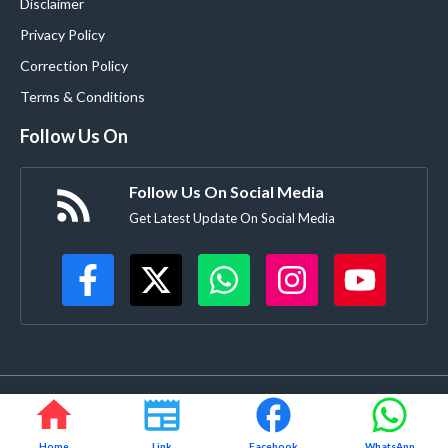
Disclaimer
Privacy Policy
Correction Policy
Terms & Conditions
Follow Us On
Follow Us On Social Media
Get Latest Update On Social Media
©
Buldanacoverage.com
• All rights reserved • Created by-
Rajdhanve.in
Mo. 8378908271
Home
Link
Facebook
WhatsApp