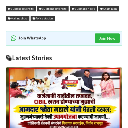
Buldana coverage
Buldhana coverage
Buldhana news
Khamgaon
Maharashtra
Police station
Join WhatsApp
Join Now
Latest Stories