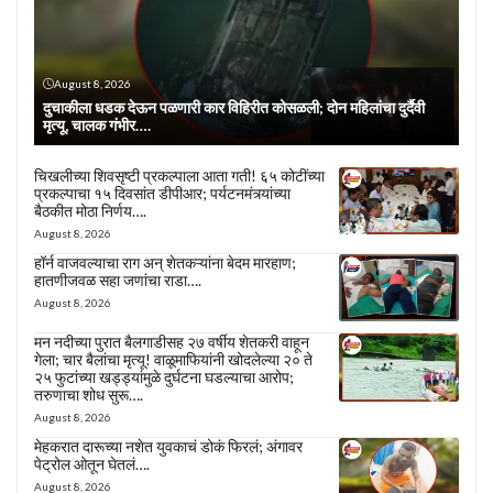
August 8, 2026
दुचाकीला धडक देऊन पळणारी कार विहिरीत कोसळली; दोन महिलांचा दुर्दैवी
मृत्यू, चालक गंभीर….
चिखलीच्या शिवसृष्टी प्रकल्पाला आता गती! ६५ कोटींच्या
प्रकल्पाचा १५ दिवसांत डीपीआर; पर्यटनमंत्र्यांच्या
बैठकीत मोठा निर्णय….
August 8, 2026
हॉर्न वाजवल्याचा राग अन् शेतकऱ्यांना बेदम मारहाण;
हातणीजवळ सहा जणांचा राडा….
August 8, 2026
मन नदीच्या पुरात बैलगाडीसह २७ वर्षीय शेतकरी वाहून
गेला; चार बैलांचा मृत्यू! वाळूमाफियांनी खोदलेल्या २० ते
२५ फुटांच्या खड्ड्यांमुळे दुर्घटना घडल्याचा आरोप;
तरुणाचा शोध सुरू….
August 8, 2026
मेहकरात दारूच्या नशेत युवकाचं डोकं फिरलं; अंगावर
पेट्रोल ओतून घेतलं….
August 8, 2026