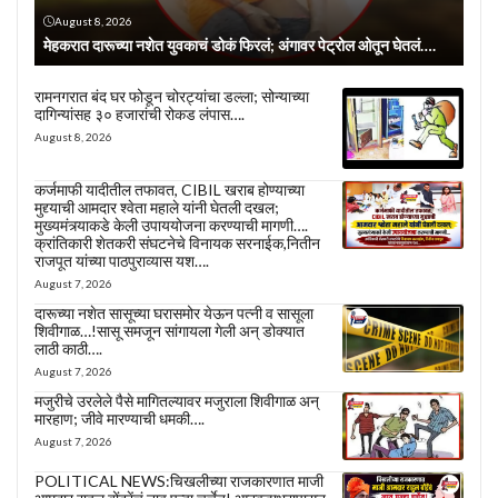
August 8, 2026
मेहकरात दारूच्या नशेत युवकाचं डोकं फिरलं; अंगावर पेट्रोल ओतून घेतलं….
रामनगरात बंद घर फोडून चोरट्यांचा डल्ला; सोन्याच्या
दागिन्यांसह ३० हजारांची रोकड लंपास….
August 8, 2026
कर्जमाफी यादीतील तफावत, CIBIL खराब होण्याच्या
मुद्द्याची आमदार श्वेता महाले यांनी घेतली दखल;
मुख्यमंत्र्याकडे केली उपाययोजना करण्याची मागणी….
क्रांतिकारी शेतकरी संघटनेचे विनायक सरनाईक,नितीन
राजपूत यांच्या पाठपुराव्यास यश….
August 7, 2026
दारूच्या नशेत सासूच्या घरासमोर येऊन पत्नी व सासूला
शिवीगाळ…!सासू समजून सांगायला गेली अन् डोक्यात
लाठी काठी….
August 7, 2026
मजुरीचे उरलेले पैसे मागितल्यावर मजुराला शिवीगाळ अन्
मारहाण; जीवे मारण्याची धमकी….
August 7, 2026
POLITICAL NEWS:चिखलीच्या राजकारणात माजी