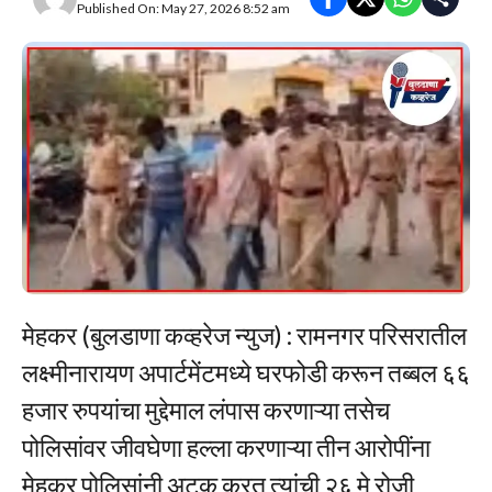
Published On: May 27, 2026 8:52 am
मेहकर (बुलडाणा कव्हरेज न्युज) : रामनगर परिसरातील
लक्ष्मीनारायण अपार्टमेंटमध्ये घरफोडी करून तब्बल ६६
हजार रुपयांचा मुद्देमाल लंपास करणाऱ्या तसेच
पोलिसांवर जीवघेणा हल्ला करणाऱ्या तीन आरोपींना
मेहकर पोलिसांनी अटक करत त्यांची २६ मे रोजी