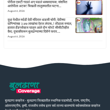
पोरीला एकटी गाठलं अन् घडलं धक्कादायक; संशयित
आरोपीला अटक! चिखली तालुक्यातील घटना…
August 6, 2026
दुधा येथील मर्दडी देवी मंदिरात धाडसी चोरी; देवीच्या
दागिन्यांसह २.७७ लाखांचा ऐवज लंपास..! तोंडाला रुमाल,
हातात हँडग्लोव्हज घालून आले दोन चोरटे सीसीटीव्हीत
कैद; दुचाकीवरून बुलढाण्याच्या दिशेने फरार….
August 6, 2026
बुलढाणा कव्हरेज - बुलढाणा जिल्ह्यातील स्थानिक घडामोडी, राज्य, राष्ट्रीय,
आंतरराष्ट्रीय, कृषी, राजकीय तसेच इतर सर्व ताज्या बातम्यांचे सर्वसमावेशक कव्हरेज