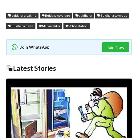
buldana breaking
Buldana coverage
buldhana
Buldhana coverage
Buldhana news
Maharashtra
Police station
Join WhatsApp
Join Now
Latest Stories