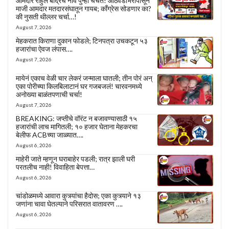
आमदार राहुल बोंद्रेंचं नाव पुन्हा चर्चेत! आठवडाभरापासून
माजी आमदार मतदारसंघातून गायब; काँग्रेस सोडणार का?
की नुसती थील्लर चर्चा…!
August 7, 2026
मेहकरात किराणा दुकान फोडले; टिनपत्रा उचकटून ५३
हजारांचा ऐवज लंपास….
August 7, 2026
मायेनं एकाच वेळी चार लेकरं जन्माला घातली; तीन पोरं अन्
एका पोरीच्या किलबिलाटानं घर गजबजलं! चारवनमध्ये
अनोख्या बाळंतपणाची चर्चा!
August 7, 2026
BREAKING: जप्तीचे वॉरंट न बजावण्यासाठी १५
हजारांची लाच मागितली; १० हजार घेताना मेहकरचा
बेलीफ ACBच्या जाळ्यात….
August 6, 2026
माहेरी जाते म्हणून घराबाहेर पडली; रात्र झाली घरी
परतलीच नाही! विवाहिता बेपत्ता…
August 6, 2026
चांडोळमध्ये आवारा कुत्र्यांचा हैदोस; एका कुत्र्याने १३
जणांना चावा घेतल्याने परिसरात वातावरण ….
August 6, 2026