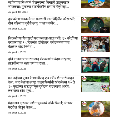
जवानाच्या निधनाने शेलसूरसह चिखली तालुक्यावर
शोककळा; मुलीच्या वाढदिवशीच हरपले पितृछत्र…
August 10, 2026
दुचाकीला धडक देऊन पळणारी कार विहिरीत कोसळली;
दोन महिलांचा दुर्दैवी मृत्यू, चालक गंभीर….
August 8, 2026
चिखलीच्या शिवसृष्टी प्रकल्पाला आता गती! ६५ कोटींच्या
प्रकल्पाचा १५ दिवसांत डीपीआर; पर्यटनमंत्र्यांच्या
बैठकीत मोठा निर्णय….
August 8, 2026
हॉर्न वाजवल्याचा राग अन् शेतकऱ्यांना बेदम मारहाण;
हातणीजवळ सहा जणांचा राडा….
August 8, 2026
मन नदीच्या पुरात बैलगाडीसह २७ वर्षीय शेतकरी वाहून
गेला; चार बैलांचा मृत्यू! वाळूमाफियांनी खोदलेल्या २० ते
२५ फुटांच्या खड्ड्यांमुळे दुर्घटना घडल्याचा आरोप;
तरुणाचा शोध सुरू….
August 8, 2026
मेहकरात दारूच्या नशेत युवकाचं डोकं फिरलं; अंगावर
पेट्रोल ओतून घेतलं….
August 8, 2026