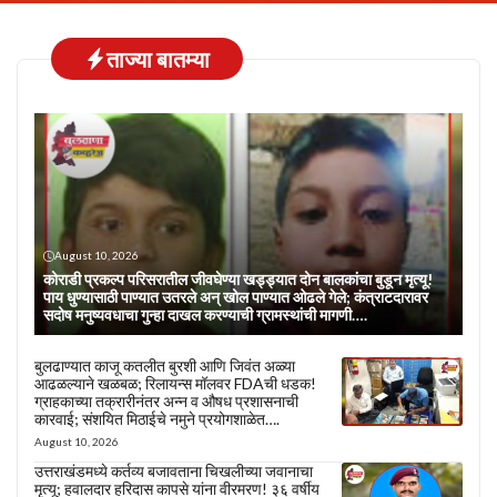
ताज्या बातम्या
August 10, 2026
कोराडी प्रकल्प परिसरातील जीवघेण्या खड्ड्यात दोन बालकांचा बुडून मृत्यू!
पाय धुण्यासाठी पाण्यात उतरले अन् खोल पाण्यात ओढले गेले; कंत्राटदारावर
सदोष मनुष्यवधाचा गुन्हा दाखल करण्याची ग्रामस्थांची मागणी….
बुलढाण्यात काजू कतलीत बुरशी आणि जिवंत अळ्या
आढळल्याने खळबळ; रिलायन्स मॉलवर FDAची धडक!
ग्राहकाच्या तक्रारीनंतर अन्न व औषध प्रशासनाची
कारवाई; संशयित मिठाईचे नमुने प्रयोगशाळेत….
August 10, 2026
उत्तराखंडमध्ये कर्तव्य बजावताना चिखलीच्या जवानाचा
मृत्यू; हवालदार हरिदास कापसे यांना वीरमरण! ३६ वर्षीय