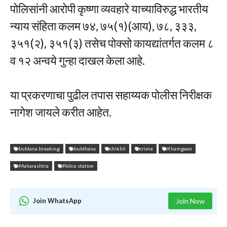
पोलिसांनी आरोपी कृष्णा व्यवहारे याच्याविरुद्ध भारतीय
न्याय संहिता कलम ७४, ७५(१)(आय), ७८, ३३३,
३५१(२), ३५१(३) तसेच पोक्सो कायद्यांतर्गत कलम ८
व १२ अन्वये गुन्हा दाखल केला आहे.
या प्रकरणाचा पुढील तपास सहाय्यक पोलीस निरीक्षक
नागेश जायले करीत आहेत.
buldana breaking
buldhana
chikhli
crime
Khamgaon
Maharashtra
Police station
Join WhatsApp
Join Now