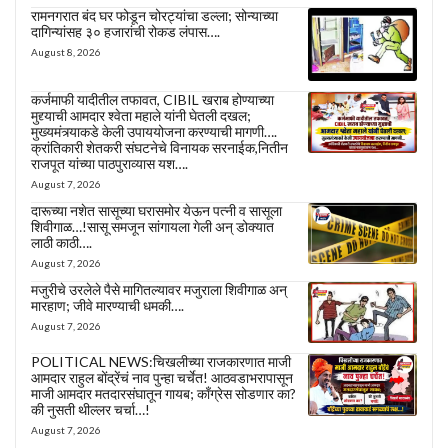
रामनगरात बंद घर फोडून चोरट्यांचा डल्ला; सोन्याच्या
दागिन्यांसह ३० हजारांची रोकड लंपास….
August 8, 2026
कर्जमाफी यादीतील तफावत, CIBIL खराब होण्याच्या
मुद्द्याची आमदार श्वेता महाले यांनी घेतली दखल;
मुख्यमंत्र्याकडे केली उपाययोजना करण्याची मागणी….
क्रांतिकारी शेतकरी संघटनेचे विनायक सरनाईक,नितीन
राजपूत यांच्या पाठपुराव्यास यश….
August 7, 2026
दारूच्या नशेत सासूच्या घरासमोर येऊन पत्नी व सासूला
शिवीगाळ…!सासू समजून सांगायला गेली अन् डोक्यात
लाठी काठी….
August 7, 2026
मजुरीचे उरलेले पैसे मागितल्यावर मजुराला शिवीगाळ अन्
मारहाण; जीवे मारण्याची धमकी….
August 7, 2026
POLITICAL NEWS:चिखलीच्या राजकारणात माजी
आमदार राहुल बोंद्रेंचं नाव पुन्हा चर्चेत! आठवडाभरापासून
माजी आमदार मतदारसंघातून गायब; काँग्रेस सोडणार का?
की नुसती थील्लर चर्चा…!
August 7, 2026