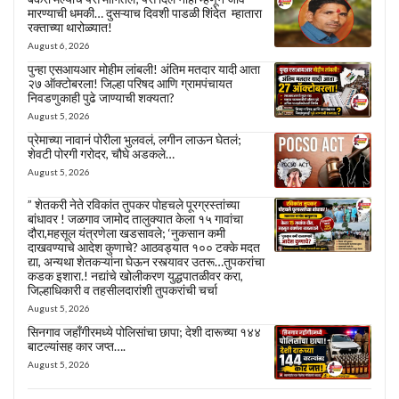
मारण्याची धमकी… दुसऱ्याच दिवशी पाडळी शिंदेत म्हातारा
रक्ताच्या थारोळ्यात!
August 6, 2026
पुन्हा एसआयआर मोहीम लांबली! अंतिम मतदार यादी आता
२७ ऑक्टोबरला! जिल्हा परिषद आणि ग्रामपंचायत
निवडणुकाही पुढे जाण्याची शक्यता?
August 5, 2026
प्रेमाच्या नावानं पोरीला भुलवलं, लगीन लाऊन घेतलं;
शेवटी पोरगी गरोदर, चौघे अडकले…
August 5, 2026
” शेतकरी नेते रविकांत तुपकर पोहचले पूरग्रस्तांच्या
बांधावर ! जळगाव जामोद तालुक्यात केला १५ गावांचा
दौरा,महसूल यंत्रणेला खडसावले; ‘नुकसान कमी
दाखवण्याचे आदेश कुणाचे? आठवड्यात १०० टक्के मदत
द्या, अन्यथा शेतकऱ्यांना घेऊन रस्त्यावर उतरू…तुपकरांचा
कडक इशारा.! नद्यांचे खोलीकरण युद्धपातळीवर करा,
जिल्हाधिकारी व तहसीलदारांशी तुपकरांची चर्चा
August 5, 2026
सिनगाव जहाँगीरमध्ये पोलिसांचा छापा; देशी दारूच्या १४४
बाटल्यांसह कार जप्त….
August 5, 2026