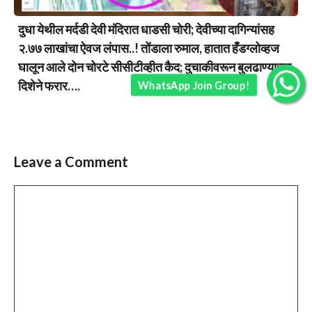
दुधा येथील मर्दडी देवी मंदिरात धाडसी चोरी; देवीच्या दागिन्यांसह
२.७७ लाखांचा ऐवज लंपास..! तोंडाला रुमाल, हातात हँडग्लोव्हज
घालून आले दोन चोरटे सीसीटीव्हीत कैद; दुचाकीवरून बुलढाण्याच्या
दिशेने फरार….
WhatsApp Join Group!
Leave a Comment
Comment