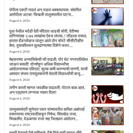
पोरीला एकटी गाठलं अन् घडलं धक्कादायक; संशयित
आरोपीला अटक! चिखली तालुक्यातील घटना…
August 6, 2026
दुधा येथील मर्दडी देवी मंदिरात धाडसी चोरी; देवीच्या
दागिन्यांसह २.७७ लाखांचा ऐवज लंपास..! तोंडाला रुमाल,
हातात हँडग्लोव्हज घालून आले दोन चोरटे सीसीटीव्हीत
कैद; दुचाकीवरून बुलढाण्याच्या दिशेने फरार….
August 6, 2026
मेहकरच्या अभ्यासिकेची फी वाढली; पोरं थेट नगरपालिकेत
जाऊन बसली! दोनशेहून अधिक विद्यार्थ्यांचा
आंदोलनात्मक पवित्रा; शुल्क कमी करण्याची मागणी, माजी
आमदार संजय रायमूलकरांनी घेतली विद्यार्थ्यांची बाजू….
August 6, 2026
लगीन करतो म्हणत जवळीक वाढवली; पोटात बाळ आलं,
अन् पठ्ठ्यानं लग्नाला नकार दिला!
August 6, 2026
उपमुख्यमंत्री सुनेत्रा पवार यांच्यावरील कथित आक्षेपार्ह
वक्तव्याचा राष्ट्रवादीकडून निषेध; सिंदखेड राजा,
चिखलीत, देऊळगाव राजा सह जिल्ह्यात आंदोलन…
August 6, 2026
बकरी मेल्याचे पैसे मागितले; पैसे दिले नाही म्हणून जीवे