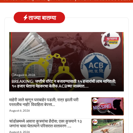
ताज्या बातम्या
August 6, 2026
BREAKING: जप्तीचे वॉरंट न बजावण्यासाठी १५ हजारांची लाच मागितली;
१० हजार घेताना मेहकरचा बेलीफ ACBच्या जाळ्यात….
माहेरी जाते म्हणून घराबाहेर पडली; रात्र झाली घरी
परतलीच नाही! विवाहिता बेपत्ता…
August 6, 2026
चांडोळमध्ये आवारा कुत्र्यांचा हैदोस; एका कुत्र्याने १३
जणांना चावा घेतल्याने परिसरात वातावरण ….
August 6, 2026