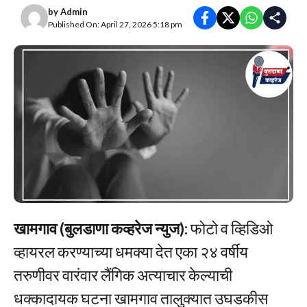
by
Admin
Published On: April 27, 2026 5:18 pm
खामगाव (बुलडाणा कव्हरेज न्युज):
फोटो व व्हिडिओ
व्हायरल करण्याच्या धमक्या देत एका २४ वर्षीय
तरुणीवर वारंवार लैंगिक अत्याचार केल्याची
धक्कादायक घटना खामगाव तालुक्यात उघडकीस