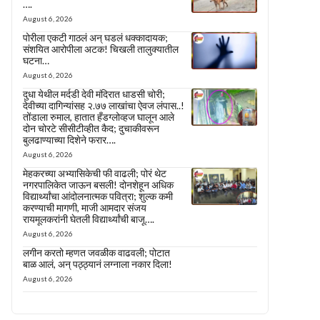
….
August 6, 2026
पोरीला एकटी गाठलं अन् घडलं धक्कादायक;
संशयित आरोपीला अटक! चिखली तालुक्यातील
घटना…
August 6, 2026
दुधा येथील मर्दडी देवी मंदिरात धाडसी चोरी;
देवीच्या दागिन्यांसह २.७७ लाखांचा ऐवज लंपास..!
तोंडाला रुमाल, हातात हँडग्लोव्हज घालून आले
दोन चोरटे सीसीटीव्हीत कैद; दुचाकीवरून
बुलढाण्याच्या दिशेने फरार….
August 6, 2026
मेहकरच्या अभ्यासिकेची फी वाढली; पोरं थेट
नगरपालिकेत जाऊन बसली! दोनशेहून अधिक
विद्यार्थ्यांचा आंदोलनात्मक पवित्रा; शुल्क कमी
करण्याची मागणी, माजी आमदार संजय
रायमूलकरांनी घेतली विद्यार्थ्यांची बाजू….
August 6, 2026
लगीन करतो म्हणत जवळीक वाढवली; पोटात
बाळ आलं, अन् पठ्ठ्यानं लग्नाला नकार दिला!
August 6, 2026