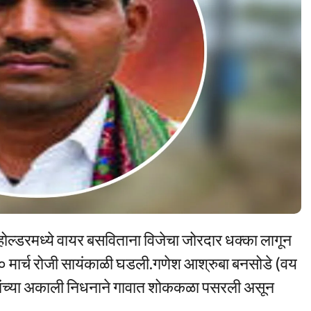
होल्डरमध्ये वायर बसविताना विजेचा जोरदार धक्का लागून
३० मार्च रोजी सायंकाळी घडली.गणेश आश्रुबा बनसोडे (वय
 त्यांच्या अकाली निधनाने गावात शोककळा पसरली असून