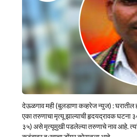
देऊळगाव मही (बुलडाणा कव्हरेज न्युज) : घरातील 
एका तरुणाचा मृत्यू झाल्याची हृदयद्रावक घटना 
३५) असे मृत्यूमुखी पडलेल्या तरुणाचे नाव आहे.
कुटुंबावर दुःखाचा डोंगर कोसळला आहे.