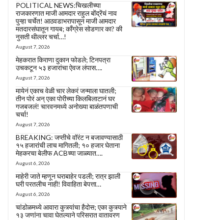
POLITICAL NEWS:चिखलीच्या
राजकारणात माजी आमदार राहुल बोंद्रेंचं नाव
पुन्हा चर्चेत! आठवडाभरापासून माजी आमदार
मतदारसंघातून गायब; काँग्रेस सोडणार का? की
नुसती थील्लर चर्चा…!
August 7, 2026
मेहकरात किराणा दुकान फोडले; टिनपत्रा
उचकटून ५३ हजारांचा ऐवज लंपास….
August 7, 2026
मायेनं एकाच वेळी चार लेकरं जन्माला घातली;
तीन पोरं अन् एका पोरीच्या किलबिलाटानं घर
गजबजलं! चारवनमध्ये अनोख्या बाळंतपणाची
चर्चा!
August 7, 2026
BREAKING: जप्तीचे वॉरंट न बजावण्यासाठी
१५ हजारांची लाच मागितली; १० हजार घेताना
मेहकरचा बेलीफ ACBच्या जाळ्यात….
August 6, 2026
माहेरी जाते म्हणून घराबाहेर पडली; रात्र झाली
घरी परतलीच नाही! विवाहिता बेपत्ता…
August 6, 2026
चांडोळमध्ये आवारा कुत्र्यांचा हैदोस; एका कुत्र्याने
१३ जणांना चावा घेतल्याने परिसरात वातावरण