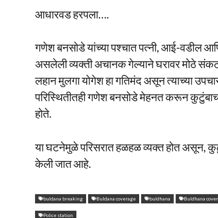
आधारवड हरपला….
गणेश बनसोडे यांच्या पश्चात पत्नी, आई-वडील आणि
असलेली व्यक्ती अचानक गेल्याने घरावर मोठे संकट को
लहान मुलगा योगेश हा गतिमंद असून त्याच्या उपचारा
परिस्थितीतही गणेश बनसोडे मेहनत करून कुटुंबाच
होते.
या घटनेमुळे परिसरात हळहळ व्यक्त होत असून, कु
केली जात आहे.
buldana breaking
Buldana coverage
buldhana
Buldhana cove
Police station