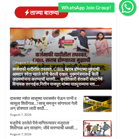
WhatsApp Join Group!
ताज्या बातम्या
August 7, 2026
कर्जमाफी यादीतील तफावत, CIBIL खराब होण्याच्या मुद्द्याची
आमदार श्वेता महाले यांनी घेतली दखल; मुख्यमंत्र्याकडे केली
उपाययोजना करण्याची मागणी…. क्रांतिकारी शेतकरी संघटनेचे
विनायक सरनाईक,नितीन राजपूत यांच्या पाठपुराव्यास यश….
दारूच्या नशेत सासूच्या घरासमोर येऊन पत्नी व
सासूला शिवीगाळ…!सासू समजून सांगायला गेली
अन् डोक्यात लाठी काठी….
August 7, 2026
मजुरीचे उरलेले पैसे मागितल्यावर मजुराला
शिवीगाळ अन् मारहाण; जीवे मारण्याची धमकी….
August 7, 2026