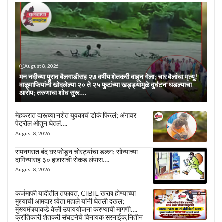
August 8, 2026
मन नदीच्या पुरात बैलगाडीसह २७ वर्षीय शेतकरी वाहून गेला; चार बैलांचा मृत्यू!
वाळूमाफियांनी खोदलेल्या २० ते २५ फुटांच्या खड्ड्यांमुळे दुर्घटना घडल्याचा
आरोप; तरुणाचा शोध सुरू….
मेहकरात दारूच्या नशेत युवकाचं डोकं फिरलं; अंगावर
पेट्रोल ओतून घेतलं….
August 8, 2026
रामनगरात बंद घर फोडून चोरट्यांचा डल्ला; सोन्याच्या
दागिन्यांसह ३० हजारांची रोकड लंपास….
August 8, 2026
कर्जमाफी यादीतील तफावत, CIBIL खराब होण्याच्या
मुद्द्याची आमदार श्वेता महाले यांनी घेतली दखल;
मुख्यमंत्र्याकडे केली उपाययोजना करण्याची मागणी….
क्रांतिकारी शेतकरी संघटनेचे विनायक सरनाईक,नितीन