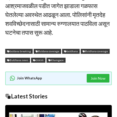
आश्रमाजवळील पडीत जागेत झाडाला गळफास
घेतलेल्या अवस्थेत आढळून आला. पोलिसांनी मृतदेह
शवविच्छेदनासाठी सामान्य रुग्णालयात पाठविला असून
घटनेचा तपास सुरू आहे.
buldana breaking
Buldana coverage
buldhana
Buldhana coverage
Buldhana news
chikhli
Khamgaon
Join WhatsApp
Join Now
Latest Stories