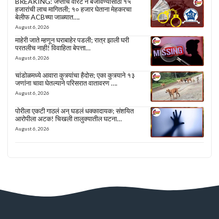
BREAKING: जप्तीचे वॉरंट न बजावण्यासाठी १५
हजारांची लाच मागितली; १० हजार घेताना मेहकरचा
बेलीफ ACBच्या जाळ्यात….
August 6, 2026
माहेरी जाते म्हणून घराबाहेर पडली; रात्र झाली घरी
परतलीच नाही! विवाहिता बेपत्ता…
August 6, 2026
चांडोळमध्ये आवारा कुत्र्यांचा हैदोस; एका कुत्र्याने १३
जणांना चावा घेतल्याने परिसरात वातावरण ….
August 6, 2026
पोरीला एकटी गाठलं अन् घडलं धक्कादायक; संशयित
आरोपीला अटक! चिखली तालुक्यातील घटना…
August 6, 2026