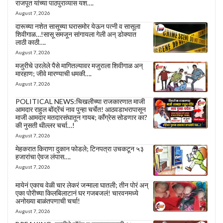
राजपूत यांच्या पाठपुराव्यास यश….
August 7, 2026
दारूच्या नशेत सासूच्या घरासमोर येऊन पत्नी व सासूला
शिवीगाळ…!सासू समजून सांगायला गेली अन् डोक्यात
लाठी काठी….
August 7, 2026
मजुरीचे उरलेले पैसे मागितल्यावर मजुराला शिवीगाळ अन्
मारहाण; जीवे मारण्याची धमकी….
August 7, 2026
POLITICAL NEWS:चिखलीच्या राजकारणात माजी
आमदार राहुल बोंद्रेंचं नाव पुन्हा चर्चेत! आठवडाभरापासून
माजी आमदार मतदारसंघातून गायब; काँग्रेस सोडणार का?
की नुसती थील्लर चर्चा…!
August 7, 2026
मेहकरात किराणा दुकान फोडले; टिनपत्रा उचकटून ५३
हजारांचा ऐवज लंपास….
August 7, 2026
मायेनं एकाच वेळी चार लेकरं जन्माला घातली; तीन पोरं अन्
एका पोरीच्या किलबिलाटानं घर गजबजलं! चारवनमध्ये
अनोख्या बाळंतपणाची चर्चा!
August 7, 2026