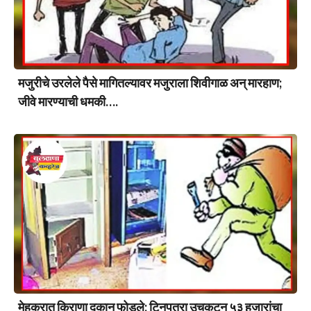
मजुरीचे उरलेले पैसे मागितल्यावर मजुराला शिवीगाळ अन् मारहाण;
जीवे मारण्याची धमकी….
मेहकरात किराणा दुकान फोडले; टिनपत्रा उचकटून ५३ हजारांचा