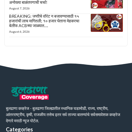
अनोख्या बाळंतपणाची चर्चा!
August 7, 2026
BREAKING: जप्तीचे वॉरंट न बजावण्यासाठी १५
हजारांची लाच मागितली; १० हजार घेताना मेहकरचा
बेलीफ ACBच्या जाळ्यात….
August 6, 2026
बुलढाणा कव्हरेज - बुलढाणा जिल्ह्यातील स्थानिक घडामोडी, राज्य, राष्ट्रीय,
आंतरराष्ट्रीय, कृषी, राजकीय तसेच इतर सर्व ताज्या बातम्यांचे सर्वसमावेशक कव्हरेज
देणारे मराठी न्यूज पोर्टल.
Categories