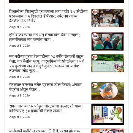
चिखलीच्या शिवसृष्टी प्रकल्पाला आता गती! ६५ कोटींच्या
प्रकल्पाचा १५ दिवसांत डीपीआर; पर्यटनमंत्र्यांच्या
बैठकीत मोठा निर्णय….
August 8, 2026
हॉर्न वाजवल्याचा राग अन् शेतकऱ्यांना बेदम मारहाण;
हातणीजवळ सहा जणांचा राडा….
August 8, 2026
मन नदीच्या पुरात बैलगाडीसह २७ वर्षीय शेतकरी वाहून
गेला; चार बैलांचा मृत्यू! वाळूमाफियांनी खोदलेल्या २० ते
२५ फुटांच्या खड्ड्यांमुळे दुर्घटना घडल्याचा आरोप;
तरुणाचा शोध सुरू….
August 8, 2026
मेहकरात दारूच्या नशेत युवकाचं डोकं फिरलं; अंगावर
पेट्रोल ओतून घेतलं….
August 8, 2026
रामनगरात बंद घर फोडून चोरट्यांचा डल्ला; सोन्याच्या
दागिन्यांसह ३० हजारांची रोकड लंपास….
August 8, 2026
कर्जमाफी यादीतील तफावत, CIBIL खराब होण्याच्या