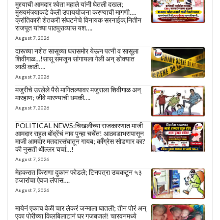
मुद्द्याची आमदार श्वेता महाले यांनी घेतली दखल;
मुख्यमंत्र्याकडे केली उपाययोजना करण्याची मागणी….
क्रांतिकारी शेतकरी संघटनेचे विनायक सरनाईक,नितीन
राजपूत यांच्या पाठपुराव्यास यश….
August 7, 2026
दारूच्या नशेत सासूच्या घरासमोर येऊन पत्नी व सासूला
शिवीगाळ…!सासू समजून सांगायला गेली अन् डोक्यात
लाठी काठी….
August 7, 2026
मजुरीचे उरलेले पैसे मागितल्यावर मजुराला शिवीगाळ अन्
मारहाण; जीवे मारण्याची धमकी….
August 7, 2026
POLITICAL NEWS:चिखलीच्या राजकारणात माजी
आमदार राहुल बोंद्रेंचं नाव पुन्हा चर्चेत! आठवडाभरापासून
माजी आमदार मतदारसंघातून गायब; काँग्रेस सोडणार का?
की नुसती थील्लर चर्चा…!
August 7, 2026
मेहकरात किराणा दुकान फोडले; टिनपत्रा उचकटून ५३
हजारांचा ऐवज लंपास….
August 7, 2026
मायेनं एकाच वेळी चार लेकरं जन्माला घातली; तीन पोरं अन्
एका पोरीच्या किलबिलाटानं घर गजबजलं! चारवनमध्ये