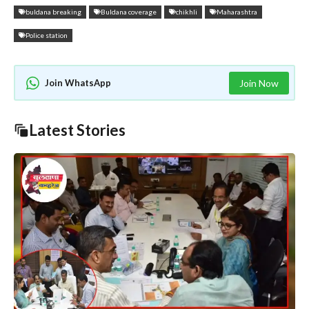
buldana breaking
Buldana coverage
chikhli
Maharashtra
Police station
Join WhatsApp
Join Now
Latest Stories