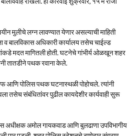
बालविवाह रोखला. ही कारवाई शुक्रवार, १५ मे रोजी
यीन मुलीचे लग्न लावण्यात येणार असल्याची माहिती
महिला व बालविकास अधिकारी कार्यालय तसेच चाईल्ड
ांकडे मदत मागितली होती. घटनेचे गांभीर्य ओळखून शहर
ांनी तातडीने पथक रवाना केले.
टाफ आणि पोलिस पथक घटनास्थळी पोहोचले. त्यांनी
ा तसेच संबंधितांवर पुढील कायदेशीर कार्यवाही सुरू
ोलिस अधीक्षक अमोल गायकवाड आणि बुलढाणा उपविभागीय
ाली पार पडली. शहर पोलिस स्टेशनचे ठाणेदार संग्राम