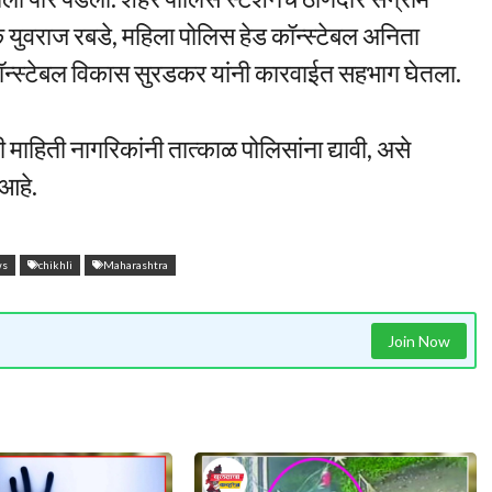
क युवराज रबडे, महिला पोलिस हेड कॉन्स्टेबल अनिता
स्टेबल विकास सुरडकर यांनी कारवाईत सहभाग घेतला.
 माहिती नागरिकांनी तात्काळ पोलिसांना द्यावी, असे
 आहे.
ws
chikhli
Maharashtra
Join Now