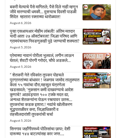
बकरी मेल्याचे पैसे मागितले; पैसे दिले नाही म्हणून
जीवे मारण्याची धमकी… दुसऱ्याच दिवशी पाडळी
शिंदेत म्हातारा रक्ताच्या थारोळ्यात!
August 6, 2026
पुन्हा एसआयआर मोहीम लांबली! अंतिम मतदार
यादी आता २७ ऑक्टोबरला! जिल्हा परिषद आणि
ग्रामपंचायत निवडणुकाही पुढे जाण्याची शक्यता?
August 5, 2026
प्रेमाच्या नावानं पोरीला भुलवलं, लगीन लाऊन
घेतलं; शेवटी पोरगी गरोदर, चौघे अडकले…
August 5, 2026
” शेतकरी नेते रविकांत तुपकर पोहचले
पूरग्रस्तांच्या बांधावर ! जळगाव जामोद तालुक्यात
केला १५ गावांचा दौरा,महसूल यंत्रणेला
खडसावले; ‘नुकसान कमी दाखवण्याचे आदेश
कुणाचे? आठवड्यात १०० टक्के मदत द्या,
अन्यथा शेतकऱ्यांना घेऊन रस्त्यावर उतरू…
तुपकरांचा कडक इशारा.! नद्यांचे खोलीकरण
युद्धपातळीवर करा, जिल्हाधिकारी व
तहसीलदारांशी तुपकरांची चर्चा
August 5, 2026
सिनगाव जहाँगीरमध्ये पोलिसांचा छापा; देशी
दारूच्या १४४ बाटल्यांसह कार जप्त….