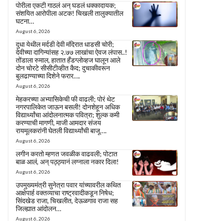
पोरीला एकटी गाठलं अन् घडलं धक्कादायक;
संशयित आरोपीला अटक! चिखली तालुक्यातील
घटना…
August 6, 2026
दुधा येथील मर्दडी देवी मंदिरात धाडसी चोरी;
देवीच्या दागिन्यांसह २.७७ लाखांचा ऐवज लंपास..!
तोंडाला रुमाल, हातात हँडग्लोव्हज घालून आले
दोन चोरटे सीसीटीव्हीत कैद; दुचाकीवरून
बुलढाण्याच्या दिशेने फरार….
August 6, 2026
मेहकरच्या अभ्यासिकेची फी वाढली; पोरं थेट
नगरपालिकेत जाऊन बसली! दोनशेहून अधिक
विद्यार्थ्यांचा आंदोलनात्मक पवित्रा; शुल्क कमी
करण्याची मागणी, माजी आमदार संजय
रायमूलकरांनी घेतली विद्यार्थ्यांची बाजू….
August 6, 2026
लगीन करतो म्हणत जवळीक वाढवली; पोटात
बाळ आलं, अन् पठ्ठ्यानं लग्नाला नकार दिला!
August 6, 2026
उपमुख्यमंत्री सुनेत्रा पवार यांच्यावरील कथित
आक्षेपार्ह वक्तव्याचा राष्ट्रवादीकडून निषेध;
सिंदखेड राजा, चिखलीत, देऊळगाव राजा सह
जिल्ह्यात आंदोलन…
August 6, 2026