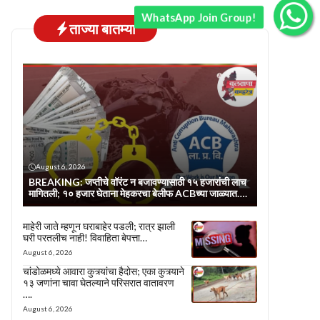
WhatsApp Join Group!
ताज्या बातम्या
August 6, 2026
BREAKING: जप्तीचे वॉरंट न बजावण्यासाठी १५ हजारांची लाच
मागितली; १० हजार घेताना मेहकरचा बेलीफ ACBच्या जाळ्यात….
माहेरी जाते म्हणून घराबाहेर पडली; रात्र झाली
घरी परतलीच नाही! विवाहिता बेपत्ता…
August 6, 2026
चांडोळमध्ये आवारा कुत्र्यांचा हैदोस; एका कुत्र्याने
१३ जणांना चावा घेतल्याने परिसरात वातावरण
….
August 6, 2026