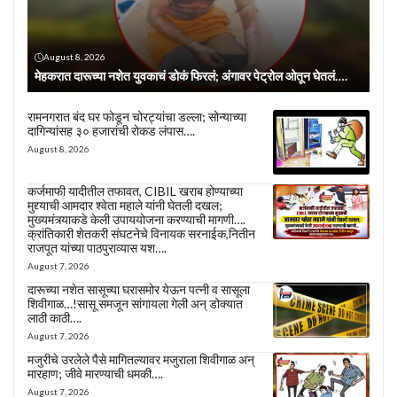
August 8, 2026
मेहकरात दारूच्या नशेत युवकाचं डोकं फिरलं; अंगावर पेट्रोल ओतून घेतलं….
रामनगरात बंद घर फोडून चोरट्यांचा डल्ला; सोन्याच्या
दागिन्यांसह ३० हजारांची रोकड लंपास….
August 8, 2026
कर्जमाफी यादीतील तफावत, CIBIL खराब होण्याच्या
मुद्द्याची आमदार श्वेता महाले यांनी घेतली दखल;
मुख्यमंत्र्याकडे केली उपाययोजना करण्याची मागणी….
क्रांतिकारी शेतकरी संघटनेचे विनायक सरनाईक,नितीन
राजपूत यांच्या पाठपुराव्यास यश….
August 7, 2026
दारूच्या नशेत सासूच्या घरासमोर येऊन पत्नी व सासूला
शिवीगाळ…!सासू समजून सांगायला गेली अन् डोक्यात
लाठी काठी….
August 7, 2026
मजुरीचे उरलेले पैसे मागितल्यावर मजुराला शिवीगाळ अन्
मारहाण; जीवे मारण्याची धमकी….
August 7, 2026