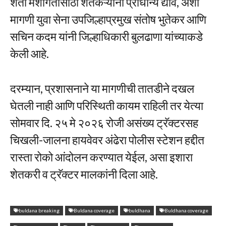
शेती मशागतीसाठी शेतकऱ्यांना प्राधान्य द्यावे, अशी
मागणी युवा सेना उपजिल्हाप्रमुख संतोष भुतेकर आणि
सचिन कदम यांनी जिल्हाधिकारी बुलढाणा यांच्याकडे
केली आहे.
दरम्यान, प्रशासनाने या मागणीची तातडीने दखल
घेतली नाही आणि परिस्थिती कायम राहिली तर येत्या
सोमवार दि. २५ मे २०२६ रोजी असंख्य ट्रॅक्टरसह
चिखली-जालना हायवेवर अंढेरा पोलीस स्टेशन हद्दीत
रास्ता रोको आंदोलन करण्यात येईल, असा इशारा
शेतकरी व ट्रॅक्टर मालकांनी दिला आहे.
buldana breaking
Buldana coverage
buldhana
Buldhana coverage