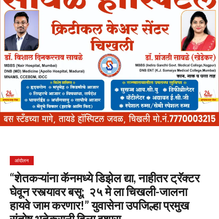
आंदोलन
“शेतकऱ्यांना कॅनमध्ये डिझेल द्या, नाहीतर ट्रॅक्टर
घेवून रस्त्यावर बसू; २५ मे ला चिखली-जालना
हायवे जाम करणार!” युवासेना उपजिल्हा प्रमुख
संतोष भुतेकरानी दिला इशारा…..