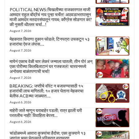
POLITICAL NEWS:चिखलीच्या राजकारणात माजी
आमदार राहुल बोंद्रेंचं नाव पुन्हा चर्चेत! आठवडाभरापासून
माजी आमदार मतदारसंघातून गायब; काँग्रेस सोडणार का?
की नुसती थील्लर चर्चा…!
August 7, 2026
मेहकरात किराणा दुकान फोडले; टिनपत्रा उचकटून ५३
हजारांचा ऐवज लंपास….
August 7, 2026
मायेनं एकाच वेळी चार लेकरं जन्माला घातली; तीन पोरं अन्
एका पोरीच्या किलबिलाटानं घर गजबजलं! चारवनमध्ये
अनोख्या बाळंतपणाची चर्चा!
August 7, 2026
BREAKING: जप्तीचे वॉरंट न बजावण्यासाठी १५
हजारांची लाच मागितली; १० हजार घेताना मेहकरचा
बेलीफ ACBच्या जाळ्यात….
August 6, 2026
माहेरी जाते म्हणून घराबाहेर पडली; रात्र झाली घरी
परतलीच नाही! विवाहिता बेपत्ता…
August 6, 2026
चांडोळमध्ये आवारा कुत्र्यांचा हैदोस; एका कुत्र्याने १३
जणांना चावा घेतल्याने परिसरात वातावरण ….