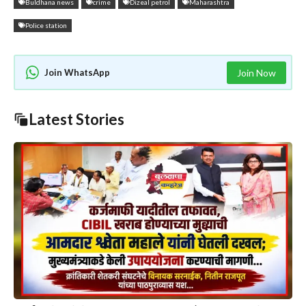
Buldhana news
crime
Dizeal petrol
Maharashtra
Police station
Join WhatsApp
Join Now
Latest Stories