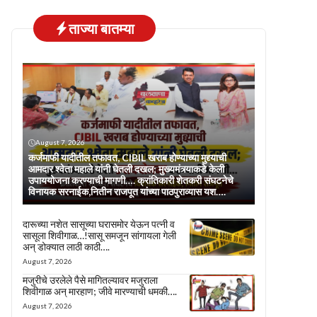
ताज्या बातम्या
August 7, 2026
कर्जमाफी यादीतील तफावत, CIBIL खराब होण्याच्या मुद्द्याची
आमदार श्वेता महाले यांनी घेतली दखल; मुख्यमंत्र्याकडे केली
उपाययोजना करण्याची मागणी…. क्रांतिकारी शेतकरी संघटनेचे
विनायक सरनाईक,नितीन राजपूत यांच्या पाठपुराव्यास यश….
दारूच्या नशेत सासूच्या घरासमोर येऊन पत्नी व
सासूला शिवीगाळ…!सासू समजून सांगायला गेली
अन् डोक्यात लाठी काठी….
August 7, 2026
मजुरीचे उरलेले पैसे मागितल्यावर मजुराला
शिवीगाळ अन् मारहाण; जीवे मारण्याची धमकी….
August 7, 2026