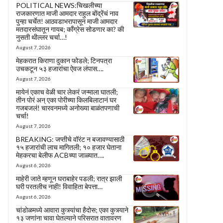
POLITICAL NEWS:चिखलीच्या
राजकारणात माजी आमदार राहुल बोंद्रेंचं नाव
पुन्हा चर्चेत! आठवडाभरापासून माजी आमदार
मतदारसंघातून गायब; काँग्रेस सोडणार का? की
नुसती थील्लर चर्चा…!
August 7, 2026
मेहकरात किराणा दुकान फोडले; टिनपत्रा
उचकटून ५३ हजारांचा ऐवज लंपास….
August 7, 2026
मायेनं एकाच वेळी चार लेकरं जन्माला घातली;
तीन पोरं अन् एका पोरीच्या किलबिलाटानं घर
गजबजलं! चारवनमध्ये अनोख्या बाळंतपणाची
चर्चा!
August 7, 2026
BREAKING: जप्तीचे वॉरंट न बजावण्यासाठी
१५ हजारांची लाच मागितली; १० हजार घेताना
मेहकरचा बेलीफ ACBच्या जाळ्यात….
August 6, 2026
माहेरी जाते म्हणून घराबाहेर पडली; रात्र झाली
घरी परतलीच नाही! विवाहिता बेपत्ता…
August 6, 2026
चांडोळमध्ये आवारा कुत्र्यांचा हैदोस; एका कुत्र्याने
१३ जणांना चावा घेतल्याने परिसरात वातावरण