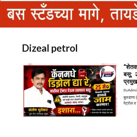
Dizeal petrol
“शेतकऱ
बसू; 
प्रमु
By
Admi
बुलडाणा (
पेट्रोल व