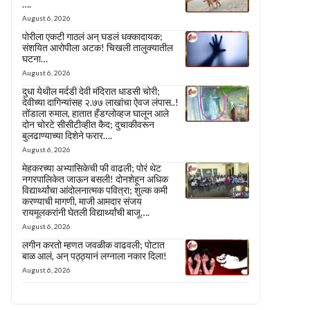
….
August 6, 2026
पोरीला एकटी गाठलं अन् घडलं धक्कादायक;
संशयित आरोपीला अटक! चिखली तालुक्यातील
घटना…
August 6, 2026
दुधा येथील मर्दडी देवी मंदिरात धाडसी चोरी;
देवीच्या दागिन्यांसह २.७७ लाखांचा ऐवज लंपास..!
तोंडाला रुमाल, हातात हँडग्लोव्हज घालून आले
दोन चोरटे सीसीटीव्हीत कैद; दुचाकीवरून
बुलढाण्याच्या दिशेने फरार….
August 6, 2026
मेहकरच्या अभ्यासिकेची फी वाढली; पोरं थेट
नगरपालिकेत जाऊन बसली! दोनशेहून अधिक
विद्यार्थ्यांचा आंदोलनात्मक पवित्रा; शुल्क कमी
करण्याची मागणी, माजी आमदार संजय
रायमूलकरांनी घेतली विद्यार्थ्यांची बाजू….
August 6, 2026
लगीन करतो म्हणत जवळीक वाढवली; पोटात
बाळ आलं, अन् पठ्ठ्यानं लग्नाला नकार दिला!
August 6, 2026