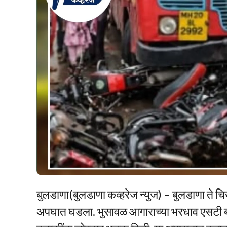
बुलडाणा(बुलडाणा कव्हरेज न्युज) – बुलडाणा ते
अपघात घडला. भुसावळ आगाराच्या भरधाव एसटी बसन