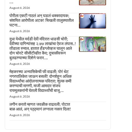
….
August 6, 2026
पोरीला एकटी गाठलं अन् घडलं धक्कादायक;
संशयित आरोपीला अटक! चिखली तालुक्यातील
घटना…
August 6, 2026
दुधा येथील मर्दडी देवी मंदिरात धाडसी चोरी;
देवीच्या दागिन्यांसह २.७७ लाखांचा ऐवज लंपास..!
तोंडाला रुमाल, हातात हँडग्लोव्हज घालून आले
दोन चोरटे सीसीटीव्हीत कैद; दुचाकीवरून
बुलढाण्याच्या दिशेने फरार….
August 6, 2026
मेहकरच्या अभ्यासिकेची फी वाढली; पोरं थेट
नगरपालिकेत जाऊन बसली! दोनशेहून अधिक
विद्यार्थ्यांचा आंदोलनात्मक पवित्रा; शुल्क कमी
करण्याची मागणी, माजी आमदार संजय
रायमूलकरांनी घेतली विद्यार्थ्यांची बाजू….
August 6, 2026
लगीन करतो म्हणत जवळीक वाढवली; पोटात
बाळ आलं, अन् पठ्ठ्यानं लग्नाला नकार दिला!
August 6, 2026