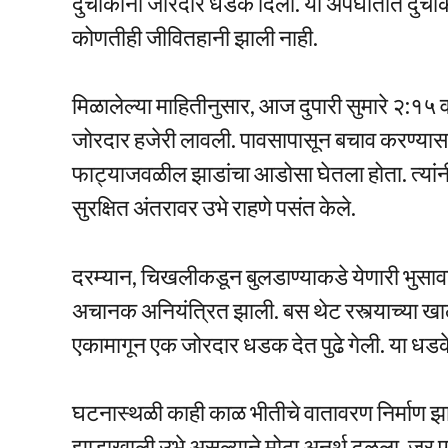
दुचाकींना जोरदार धडक दिली. या अपघातात दुचाकीं
कोणतीही जीवितहानी झाली नाही.
मिळालेल्या माहितीनुसार, आज दुपारी सुमारे २:१
जोरदार हजेरी लावली. पावसापासून बचाव करण्यासाठ
फाट्याजवळील झाडांचा आडोसा घेतला होता. त्यांनी
सुरक्षित अंतरावर उभे राहणे पसंत केले.
दरम्यान, चिखलीकडून बुलडाण्याकडे येणारी भ
अचानक अनियंत्रित झाली. बस थेट रस्त्याच्या ख
एकामागून एक जोरदार धडक देत पुढे गेली. या धडक
घटनास्थळी काही काळ भीतीचे वातावरण निर्माण झाले 
झाडाखाली उभे असल्याने मोठा अनर्थ टळला. जर ए