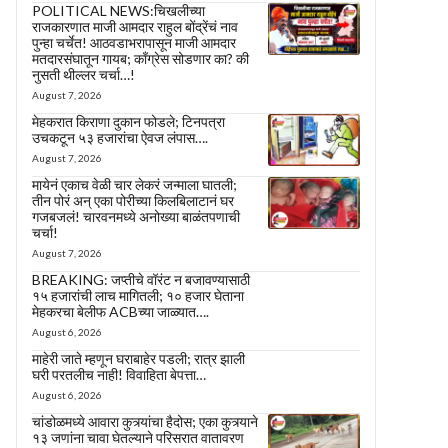
POLITICAL NEWS:चिखलीच्या
राजकारणात माजी आमदार राहुल बोंद्रेंचं नाव
पुन्हा चर्चेत! आठवडाभरापासून माजी आमदार
मतदारसंघातून गायब; काँग्रेस सोडणार का? की
नुसती थील्लर चर्चा…!
August 7, 2026
मेहकरात किराणा दुकान फोडले; टिनपत्रा
उचकटून ५३ हजारांचा ऐवज लंपास….
August 7, 2026
मायेनं एकाच वेळी चार लेकरं जन्माला घातली;
तीन पोरं अन् एका पोरीच्या किलबिलाटानं घर
गजबजलं! चारवनमध्ये अनोख्या बाळंतपणाची
चर्चा!
August 7, 2026
BREAKING: जप्तीचे वॉरंट न बजावण्यासाठी
१५ हजारांची लाच मागितली; १० हजार घेताना
मेहकरचा बेलीफ ACBच्या जाळ्यात….
August 6, 2026
माहेरी जाते म्हणून घराबाहेर पडली; रात्र झाली
घरी परतलीच नाही! विवाहिता बेपत्ता…
August 6, 2026
चांडोळमध्ये आवारा कुत्र्यांचा हैदोस; एका कुत्र्याने
१३ जणांना चावा घेतल्याने परिसरात वातावरण