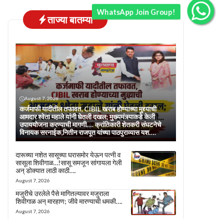
WhatsApp Join Group!
ताज्या बातम्या
August 7, 2026
कर्जमाफी यादीतील तफावत, CIBIL खराब होण्याच्या मुद्द्याची
आमदार श्वेता महाले यांनी घेतली दखल; मुख्यमंत्र्याकडे केली
उपाययोजना करण्याची मागणी…. क्रांतिकारी शेतकरी संघटनेचे
विनायक सरनाईक,नितीन राजपूत यांच्या पाठपुराव्यास यश….
दारूच्या नशेत सासूच्या घरासमोर येऊन पत्नी व
सासूला शिवीगाळ…!सासू समजून सांगायला गेली
अन् डोक्यात लाठी काठी….
August 7, 2026
मजुरीचे उरलेले पैसे मागितल्यावर मजुराला
शिवीगाळ अन् मारहाण; जीवे मारण्याची धमकी….
August 7, 2026