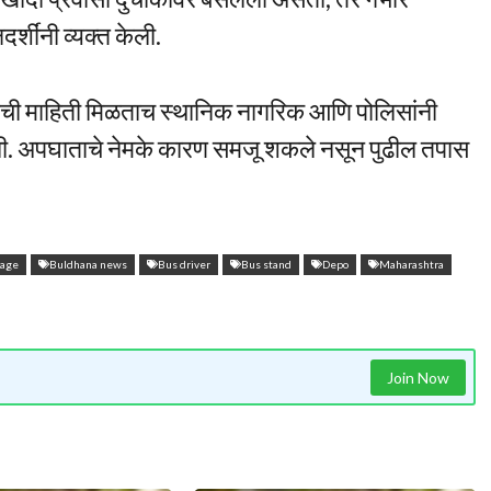
्शींनी व्यक्त केली.
नेची माहिती मिळताच स्थानिक नागरिक आणि पोलिसांनी
ी. अपघाताचे नेमके कारण समजू शकले नसून पुढील तपास
rage
Buldhana news
Bus driver
Bus stand
Depo
Maharashtra
Join Now