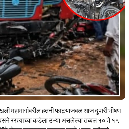
 चिखली महामार्गावरील हतनी फाट्याजवळ आज दुपारी भीषण
े रस्त्याच्या कडेला उभ्या असलेल्या तब्बल १० ते १५