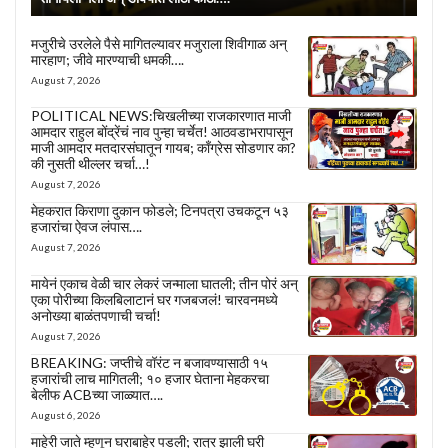
मजुरीचे उरलेले पैसे मागितल्यावर मजुराला शिवीगाळ अन्
मारहाण; जीवे मारण्याची धमकी….
August 7, 2026
POLITICAL NEWS:चिखलीच्या राजकारणात माजी
आमदार राहुल बोंद्रेंचं नाव पुन्हा चर्चेत! आठवडाभरापासून
माजी आमदार मतदारसंघातून गायब; काँग्रेस सोडणार का?
की नुसती थील्लर चर्चा…!
August 7, 2026
मेहकरात किराणा दुकान फोडले; टिनपत्रा उचकटून ५३
हजारांचा ऐवज लंपास….
August 7, 2026
मायेनं एकाच वेळी चार लेकरं जन्माला घातली; तीन पोरं अन्
एका पोरीच्या किलबिलाटानं घर गजबजलं! चारवनमध्ये
अनोख्या बाळंतपणाची चर्चा!
August 7, 2026
BREAKING: जप्तीचे वॉरंट न बजावण्यासाठी १५
हजारांची लाच मागितली; १० हजार घेताना मेहकरचा
बेलीफ ACBच्या जाळ्यात….
August 6, 2026
माहेरी जाते म्हणून घराबाहेर पडली; रात्र झाली घरी