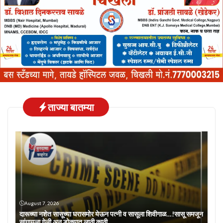
ताज्या बातम्या
August 7, 2026
दारूच्या नशेत सासूच्या घरासमोर येऊन पत्नी व सासूला शिवीगाळ…!सासू समजून
सांगायला गेली अन् डोक्यात लाठी काठी….