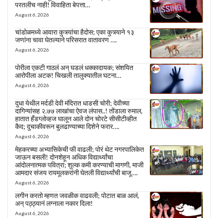
परतलीच नाही! विवाहिता बेपत्ता…
August 6, 2026
चांडोळमध्ये आवारा कुत्र्यांचा हैदोस; एका कुत्र्याने १३
जणांना चावा घेतल्याने परिसरात वातावरण ….
August 6, 2026
पोरीला एकटी गाठलं अन् घडलं धक्कादायक; संशयित
आरोपीला अटक! चिखली तालुक्यातील घटना…
August 6, 2026
दुधा येथील मर्दडी देवी मंदिरात धाडसी चोरी; देवीच्या
दागिन्यांसह २.७७ लाखांचा ऐवज लंपास..! तोंडाला रुमाल,
हातात हँडग्लोव्हज घालून आले दोन चोरटे सीसीटीव्हीत
कैद; दुचाकीवरून बुलढाण्याच्या दिशेने फरार….
August 6, 2026
मेहकरच्या अभ्यासिकेची फी वाढली; पोरं थेट नगरपालिकेत
जाऊन बसली! दोनशेहून अधिक विद्यार्थ्यांचा
आंदोलनात्मक पवित्रा; शुल्क कमी करण्याची मागणी, माजी
आमदार संजय रायमूलकरांनी घेतली विद्यार्थ्यांची बाजू….
August 6, 2026
लगीन करतो म्हणत जवळीक वाढवली; पोटात बाळ आलं,
अन् पठ्ठ्यानं लग्नाला नकार दिला!
August 6, 2026