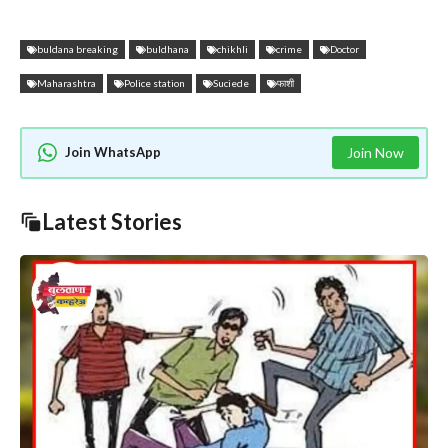
buldana breaking
buldhana
chikhli
crime
Doctor
Maharashtra
Police station
Suciede
फाशी
Join WhatsApp
Join Now
Latest Stories