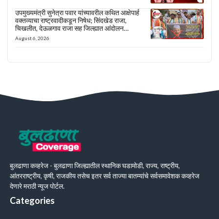
उपमुख्यमंत्री सुनेत्रा पवार यांच्यावरील कथित आक्षेपार्ह
वक्तव्याचा राष्ट्रवादीकडून निषेध; सिंदखेड राजा,
चिखलीत, देऊळगाव राजा सह जिल्ह्यात आंदोलन…
August 6, 2026
बुलढाणा कव्हरेज - बुलढाणा जिल्ह्यातील स्थानिक घडामोडी, राज्य, राष्ट्रीय,
आंतरराष्ट्रीय, कृषी, राजकीय तसेच इतर सर्व ताज्या बातम्यांचे सर्वसमावेशक कव्हरेज
देणारे मराठी न्यूज पोर्टल.
Categories