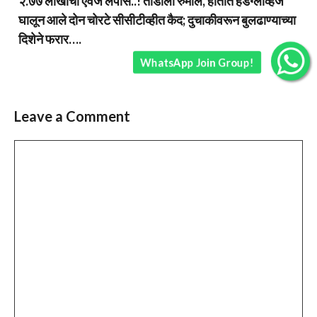
२.७७ लाखांचा ऐवज लंपास..! तोंडाला रुमाल, हातात हँडग्लोव्हज
घालून आले दोन चोरटे सीसीटीव्हीत कैद; दुचाकीवरून बुलढाण्याच्या
दिशेने फरार….
WhatsApp Join Group!
Leave a Comment
Comment