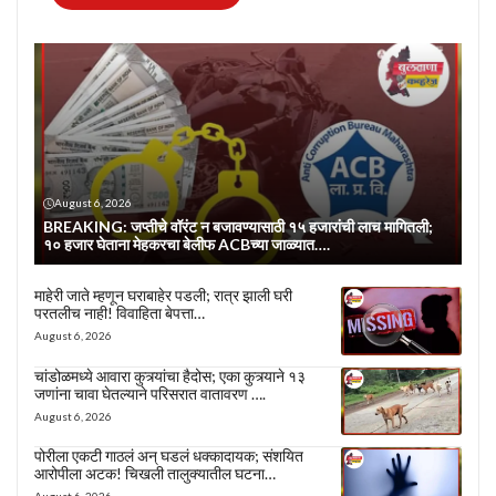
August 6, 2026
BREAKING: जप्तीचे वॉरंट न बजावण्यासाठी १५ हजारांची लाच मागितली;
१० हजार घेताना मेहकरचा बेलीफ ACBच्या जाळ्यात….
माहेरी जाते म्हणून घराबाहेर पडली; रात्र झाली घरी
परतलीच नाही! विवाहिता बेपत्ता…
August 6, 2026
चांडोळमध्ये आवारा कुत्र्यांचा हैदोस; एका कुत्र्याने १३
जणांना चावा घेतल्याने परिसरात वातावरण ….
August 6, 2026
पोरीला एकटी गाठलं अन् घडलं धक्कादायक; संशयित
आरोपीला अटक! चिखली तालुक्यातील घटना…