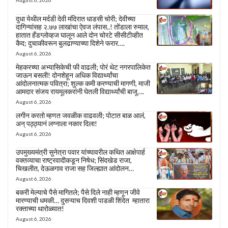
August 6, 2026
दुधा येथील मर्दडी देवी मंदिरात धाडसी चोरी; देवीच्या
दागिन्यांसह २.७७ लाखांचा ऐवज लंपास..! तोंडाला रुमाल,
हातात हँडग्लोव्हज घालून आले दोन चोरटे सीसीटीव्हीत
कैद; दुचाकीवरून बुलढाण्याच्या दिशेने फरार….
August 6, 2026
मेहकरच्या अभ्यासिकेची फी वाढली; पोरं थेट नगरपालिकेत
जाऊन बसली! दोनशेहून अधिक विद्यार्थ्यांचा
आंदोलनात्मक पवित्रा; शुल्क कमी करण्याची मागणी, माजी
आमदार संजय रायमूलकरांनी घेतली विद्यार्थ्यांची बाजू….
August 6, 2026
लगीन करतो म्हणत जवळीक वाढवली; पोटात बाळ आलं,
अन् पठ्ठ्यानं लग्नाला नकार दिला!
August 6, 2026
उपमुख्यमंत्री सुनेत्रा पवार यांच्यावरील कथित आक्षेपार्ह
वक्तव्याचा राष्ट्रवादीकडून निषेध; सिंदखेड राजा,
चिखलीत, देऊळगाव राजा सह जिल्ह्यात आंदोलन…
August 6, 2026
बकरी मेल्याचे पैसे मागितले; पैसे दिले नाही म्हणून जीवे
मारण्याची धमकी… दुसऱ्याच दिवशी पाडळी शिंदेत म्हातारा
रक्ताच्या थारोळ्यात!
August 6, 2026