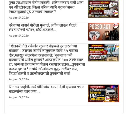
पुन्हा एसआयआर मोहीम लांबली! अंतिम मतदार यादी आता
२७ ऑक्टोबरला! जिल्हा परिषद आणि ग्रामपंचायत
निवडणुकाही पुढे जाण्याची शक्यता?
August 5, 2026
प्रेमाच्या नावानं पोरीला भुलवलं, लगीन लाऊन घेतलं;
शेवटी पोरगी गरोदर, चौघे अडकले…
August 5, 2026
” शेतकरी नेते रविकांत तुपकर पोहचले पूरग्रस्तांच्या
बांधावर ! जळगाव जामोद तालुक्यात केला १५ गावांचा
दौरा,महसूल यंत्रणेला खडसावले; ‘नुकसान कमी
दाखवण्याचे आदेश कुणाचे? आठवड्यात १०० टक्के मदत
द्या, अन्यथा शेतकऱ्यांना घेऊन रस्त्यावर उतरू…तुपकरांचा
कडक इशारा.! नद्यांचे खोलीकरण युद्धपातळीवर करा,
जिल्हाधिकारी व तहसीलदारांशी तुपकरांची चर्चा
August 5, 2026
सिनगाव जहाँगीरमध्ये पोलिसांचा छापा; देशी दारूच्या १४४
बाटल्यांसह कार जप्त….
August 5, 2026