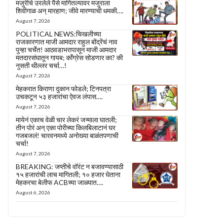
मजुरीचे उरलेले पैसे मागितल्यावर मजुराला
शिवीगाळ अन् मारहाण; जीवे मारण्याची धमकी….
August 7, 2026
POLITICAL NEWS:चिखलीच्या
राजकारणात माजी आमदार राहुल बोंद्रेंचं नाव
पुन्हा चर्चेत! आठवडाभरापासून माजी आमदार
मतदारसंघातून गायब; काँग्रेस सोडणार का? की
नुसती थील्लर चर्चा…!
August 7, 2026
मेहकरात किराणा दुकान फोडले; टिनपत्रा
उचकटून ५३ हजारांचा ऐवज लंपास….
August 7, 2026
मायेनं एकाच वेळी चार लेकरं जन्माला घातली;
तीन पोरं अन् एका पोरीच्या किलबिलाटानं घर
गजबजलं! चारवनमध्ये अनोख्या बाळंतपणाची
चर्चा!
August 7, 2026
BREAKING: जप्तीचे वॉरंट न बजावण्यासाठी
१५ हजारांची लाच मागितली; १० हजार घेताना
मेहकरचा बेलीफ ACBच्या जाळ्यात….
August 6, 2026