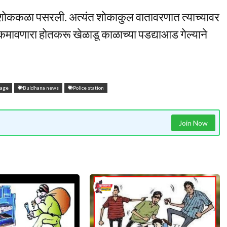
त शोककळा पसरली. अत्यंत शोकाकुल वातावरणात त्याच्यावर
व कमावणारा होतकरू खेळाडू काळाच्या पडद्याआड गेल्याने
rage
Buldhana news
Police station
Join Now