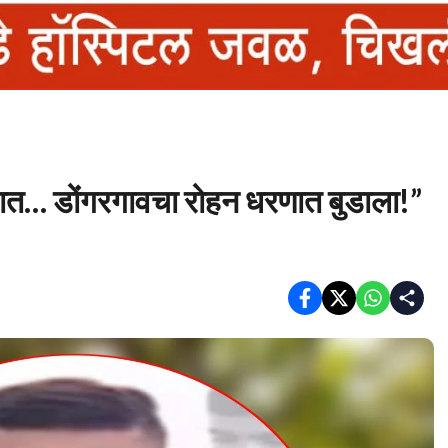
घशात… डोंगरगावचा रोहन धरणात बुडाला!”