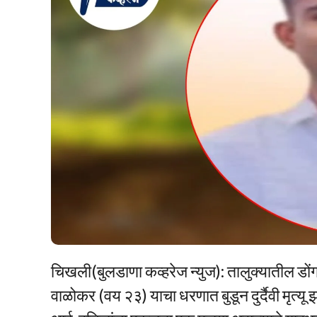
चिखली(बुलडाणा कव्हरेज न्युज): तालुक्यातील डो
वाळोकर (वय २३) याचा धरणात बुडून दुर्दैवी मृत्