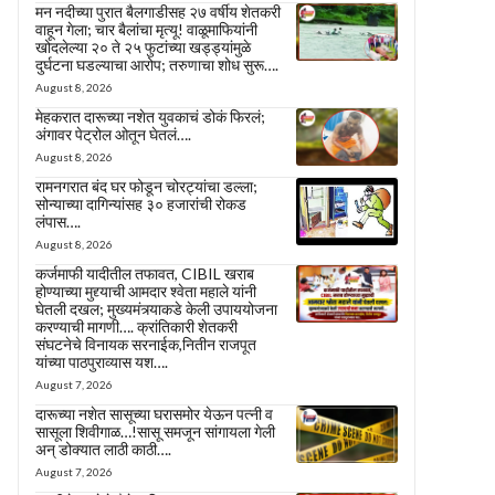
मन नदीच्या पुरात बैलगाडीसह २७ वर्षीय शेतकरी
वाहून गेला; चार बैलांचा मृत्यू! वाळूमाफियांनी
खोदलेल्या २० ते २५ फुटांच्या खड्ड्यांमुळे
दुर्घटना घडल्याचा आरोप; तरुणाचा शोध सुरू….
August 8, 2026
मेहकरात दारूच्या नशेत युवकाचं डोकं फिरलं;
अंगावर पेट्रोल ओतून घेतलं….
August 8, 2026
रामनगरात बंद घर फोडून चोरट्यांचा डल्ला;
सोन्याच्या दागिन्यांसह ३० हजारांची रोकड
लंपास….
August 8, 2026
कर्जमाफी यादीतील तफावत, CIBIL खराब
होण्याच्या मुद्द्याची आमदार श्वेता महाले यांनी
घेतली दखल; मुख्यमंत्र्याकडे केली उपाययोजना
करण्याची मागणी…. क्रांतिकारी शेतकरी
संघटनेचे विनायक सरनाईक,नितीन राजपूत
यांच्या पाठपुराव्यास यश….
August 7, 2026
दारूच्या नशेत सासूच्या घरासमोर येऊन पत्नी व
सासूला शिवीगाळ…!सासू समजून सांगायला गेली
अन् डोक्यात लाठी काठी….
August 7, 2026