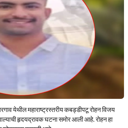
ंगरगाव येथील महाराष्ट्रस्तरीय कबड्डीपटू रोहन विजय
यू झाल्याची हृदयद्रावक घटना समोर आली आहे. रोहन हा