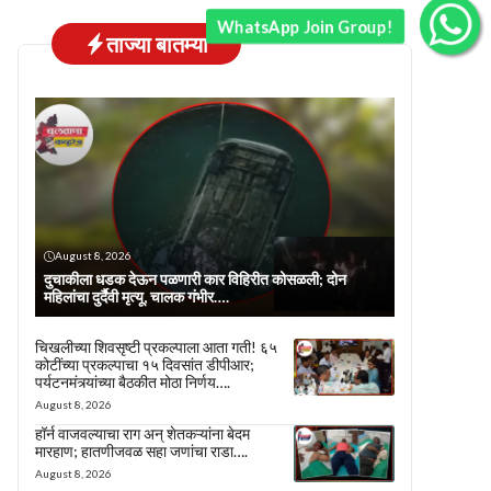
WhatsApp Join Group!
ताज्या बातम्या
August 8, 2026
दुचाकीला धडक देऊन पळणारी कार विहिरीत कोसळली; दोन
महिलांचा दुर्दैवी मृत्यू, चालक गंभीर….
चिखलीच्या शिवसृष्टी प्रकल्पाला आता गती! ६५
कोटींच्या प्रकल्पाचा १५ दिवसांत डीपीआर;
पर्यटनमंत्र्यांच्या बैठकीत मोठा निर्णय….
August 8, 2026
हॉर्न वाजवल्याचा राग अन् शेतकऱ्यांना बेदम
मारहाण; हातणीजवळ सहा जणांचा राडा….
August 8, 2026