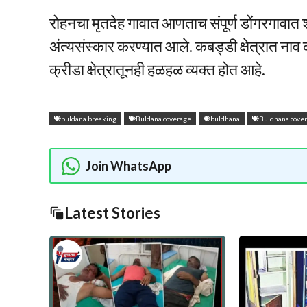
रोहनचा मृतदेह गावात आणताच संपूर्ण डोंगरगावा
अंत्यसंस्कार करण्यात आले. कबड्डी क्षेत्रात ना
क्रीडा क्षेत्रातूनही हळहळ व्यक्त होत आहे.
buldana breaking
Buldana coverage
buldhana
Buldhana cove
Join WhatsApp
Latest Stories