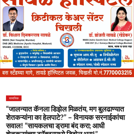
सामाजिक
“जालन्यात कॅनला डिझेल मिळतंय, मग बुलढाण्यात
शेतकऱ्यांना का हेलपाटे?” – विनायक सरनाईकांचा
सवाल! “सायकलचा ड्रामा बंद करा; आधी
शेतकऱ्यांच्या ट्रॅक्टरमध्ये डिझेल भरा!”