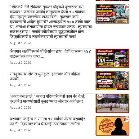
” शेतकरी नेते रविकांत तुपकर पोहचले पूरग्रस्तांच्या
बांधावर ! जळगाव जामोद तालुक्यात केला १५ गावांचा
दौरा,महसूल यंत्रणेला खडसावले; ‘नुकसान कमी
दाखवण्याचे आदेश कुणाचे? आठवड्यात १०० टक्के मदत
द्या, अन्यथा शेतकऱ्यांना घेऊन रस्त्यावर उतरू…तुपकरांचा
कडक इशारा.! नद्यांचे खोलीकरण युद्धपातळीवर करा,
जिल्हाधिकारी व तहसीलदारांशी तुपकरांची चर्चा
August 5, 2026
सिनगाव जहाँगीरमध्ये पोलिसांचा छापा; देशी दारूच्या १४४
बाटल्यांसह कार जप्त….
August 5, 2026
रानडुकराचा शेतात धुमाकूळ; हल्ल्यात दोन महिला
जखमी….
August 5, 2026
“आता बस झालं!” म्हणत परिचारिकांनी काम बंद केलं;
प्रलंबित मागण्यांसाठी बुलढाण्यात जोरदार आंदोलन!
August 5, 2026
घरच्यांना काहीच न सांगता १९ वर्षांची पोरगी घराबाहेर
पडली; दिवसभर शोध घेऊनही ठावठिकाणा लागेना…
August 5, 2026