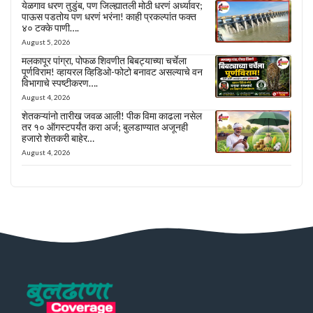
येळगाव धरण तुडुंब, पण जिल्ह्यातली मोठी धरणं अर्ध्यावर;
पाऊस पडतोय पण धरणं भरंना! काही प्रकल्पांत फक्त
४० टक्के पाणी….
August 5, 2026
मलकापूर पांग्रा, पोफळ शिवणीत बिबट्याच्या चर्चेला
पूर्णविराम! व्हायरल व्हिडिओ-फोटो बनावट असल्याचे वन
विभागाचे स्पष्टीकरण….
August 4, 2026
शेतकऱ्यांनो तारीख जवळ आली! पीक विमा काढला नसेल
तर १० ऑगस्टपर्यंत करा अर्ज; बुलडाण्यात अजूनही
हजारो शेतकरी बाहेर…
August 4, 2026