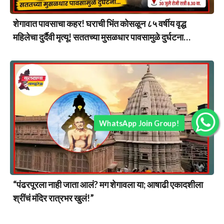
शेगावात पावसाचा कहर! घराची भिंत कोसळून ८५ वर्षीय वृद्ध
महिलेचा दुर्दैवी मृत्यू! सततच्या मुसळधार पावसामुळे दुर्घटना…
WhatsApp Join Group!
“पंढरपूरला नाही जाता आलं? मग शेगावला या; आषाढी एकादशीला
श्रींचं मंदिर रात्रभर खुलं!”