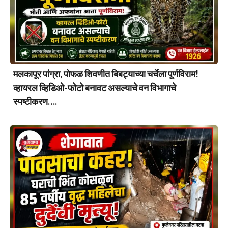
मलकापूर पांग्रा, पोफळ शिवणीत बिबट्याच्या चर्चेला पूर्णविराम!
व्हायरल व्हिडिओ-फोटो बनावट असल्याचे वन विभागाचे
स्पष्टीकरण….