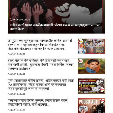
August 6, 2026
लगीन करतो म्हणत जवळीक वाढवली; पोटात बाळ आलं, अन् पठ्ठ्यानं लग्नाला
नकार दिला!
उपमुख्यमंत्री सुनेत्रा पवार यांच्यावरील कथित आक्षेपार्ह
वक्तव्याचा राष्ट्रवादीकडून निषेध; सिंदखेड राजा,
चिखलीत, देऊळगाव राजा सह जिल्ह्यात आंदोलन…
August 6, 2026
बकरी मेल्याचे पैसे मागितले; पैसे दिले नाही म्हणून जीवे
मारण्याची धमकी… दुसऱ्याच दिवशी पाडळी शिंदेत म्हातारा
रक्ताच्या थारोळ्यात!
August 6, 2026
पुन्हा एसआयआर मोहीम लांबली! अंतिम मतदार यादी आता
२७ ऑक्टोबरला! जिल्हा परिषद आणि ग्रामपंचायत
निवडणुकाही पुढे जाण्याची शक्यता?
August 5, 2026
प्रेमाच्या नावानं पोरीला भुलवलं, लगीन लाऊन घेतलं;
शेवटी पोरगी गरोदर, चौघे अडकले…
August 5, 2026