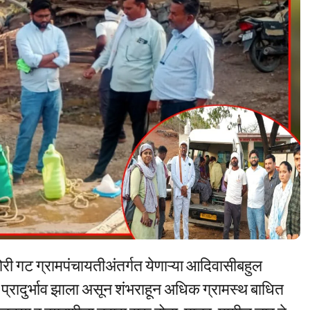
री गट ग्रामपंचायतीअंतर्गत येणाऱ्या आदिवासीबहुल
ा प्रादुर्भाव झाला असून शंभराहून अधिक ग्रामस्थ बाधित