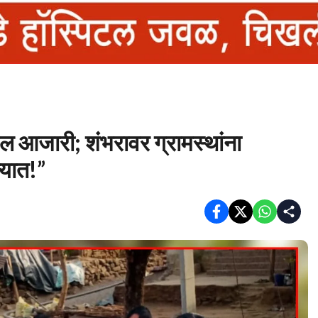
डल आजारी; शंभरावर ग्रामस्थांना
यात!”