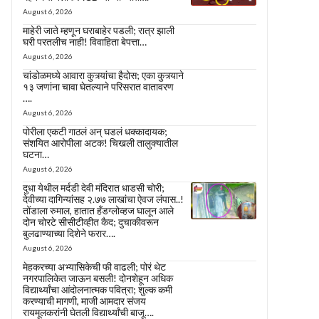
August 6, 2026
माहेरी जाते म्हणून घराबाहेर पडली; रात्र झाली
घरी परतलीच नाही! विवाहिता बेपत्ता…
August 6, 2026
चांडोळमध्ये आवारा कुत्र्यांचा हैदोस; एका कुत्र्याने
१३ जणांना चावा घेतल्याने परिसरात वातावरण
….
August 6, 2026
पोरीला एकटी गाठलं अन् घडलं धक्कादायक;
संशयित आरोपीला अटक! चिखली तालुक्यातील
घटना…
August 6, 2026
दुधा येथील मर्दडी देवी मंदिरात धाडसी चोरी;
देवीच्या दागिन्यांसह २.७७ लाखांचा ऐवज लंपास..!
तोंडाला रुमाल, हातात हँडग्लोव्हज घालून आले
दोन चोरटे सीसीटीव्हीत कैद; दुचाकीवरून
बुलढाण्याच्या दिशेने फरार….
August 6, 2026
मेहकरच्या अभ्यासिकेची फी वाढली; पोरं थेट
नगरपालिकेत जाऊन बसली! दोनशेहून अधिक
विद्यार्थ्यांचा आंदोलनात्मक पवित्रा; शुल्क कमी
करण्याची मागणी, माजी आमदार संजय
रायमूलकरांनी घेतली विद्यार्थ्यांची बाजू….