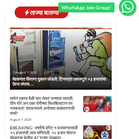
WhatsApp Join Group!
ताज्या बातम्या
August 7, 2026
मेहकरात किराणा दुकान फोडले; टिनपत्रा उचकटून ५३ हजारांचा
ऐवज लंपास….
मायेनं एकाच वेळी चार लेकरं जन्माला घातली;
तीन पोरं अन् एका पोरीच्या किलबिलाटानं घर
गजबजलं! चारवनमध्ये अनोख्या बाळंतपणाची
चर्चा!
August 7, 2026
BREAKING: जप्तीचे वॉरंट न बजावण्यासाठी
१५ हजारांची लाच मागितली; १० हजार घेताना
मेहकरचा बेलीफ ACBच्या जाळ्यात….