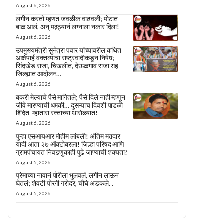
August 6, 2026
लगीन करतो म्हणत जवळीक वाढवली; पोटात
बाळ आलं, अन् पठ्ठ्यानं लग्नाला नकार दिला!
August 6, 2026
उपमुख्यमंत्री सुनेत्रा पवार यांच्यावरील कथित
आक्षेपार्ह वक्तव्याचा राष्ट्रवादीकडून निषेध;
सिंदखेड राजा, चिखलीत, देऊळगाव राजा सह
जिल्ह्यात आंदोलन…
August 6, 2026
बकरी मेल्याचे पैसे मागितले; पैसे दिले नाही म्हणून
जीवे मारण्याची धमकी… दुसऱ्याच दिवशी पाडळी
शिंदेत म्हातारा रक्ताच्या थारोळ्यात!
August 6, 2026
पुन्हा एसआयआर मोहीम लांबली! अंतिम मतदार
यादी आता २७ ऑक्टोबरला! जिल्हा परिषद आणि
ग्रामपंचायत निवडणुकाही पुढे जाण्याची शक्यता?
August 5, 2026
प्रेमाच्या नावानं पोरीला भुलवलं, लगीन लाऊन
घेतलं; शेवटी पोरगी गरोदर, चौघे अडकले…
August 5, 2026