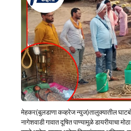
मेहकर(बुलडाणा कव्हरेज न्युज)तालुक्यातील घाटबो
नागेशवाडी गावात दूषित पाण्यामुळे डायरीयाचा मोठ