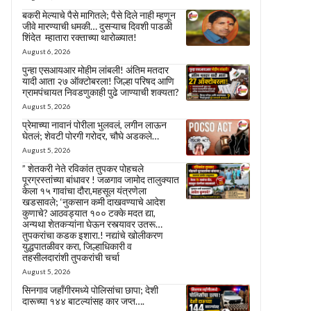
बकरी मेल्याचे पैसे मागितले; पैसे दिले नाही म्हणून
जीवे मारण्याची धमकी… दुसऱ्याच दिवशी पाडळी
शिंदेत म्हातारा रक्ताच्या थारोळ्यात!
August 6, 2026
पुन्हा एसआयआर मोहीम लांबली! अंतिम मतदार
यादी आता २७ ऑक्टोबरला! जिल्हा परिषद आणि
ग्रामपंचायत निवडणुकाही पुढे जाण्याची शक्यता?
August 5, 2026
प्रेमाच्या नावानं पोरीला भुलवलं, लगीन लाऊन
घेतलं; शेवटी पोरगी गरोदर, चौघे अडकले…
August 5, 2026
” शेतकरी नेते रविकांत तुपकर पोहचले
पूरग्रस्तांच्या बांधावर ! जळगाव जामोद तालुक्यात
केला १५ गावांचा दौरा,महसूल यंत्रणेला
खडसावले; ‘नुकसान कमी दाखवण्याचे आदेश
कुणाचे? आठवड्यात १०० टक्के मदत द्या,
अन्यथा शेतकऱ्यांना घेऊन रस्त्यावर उतरू…
तुपकरांचा कडक इशारा.! नद्यांचे खोलीकरण
युद्धपातळीवर करा, जिल्हाधिकारी व
तहसीलदारांशी तुपकरांची चर्चा
August 5, 2026
सिनगाव जहाँगीरमध्ये पोलिसांचा छापा; देशी
दारूच्या १४४ बाटल्यांसह कार जप्त….