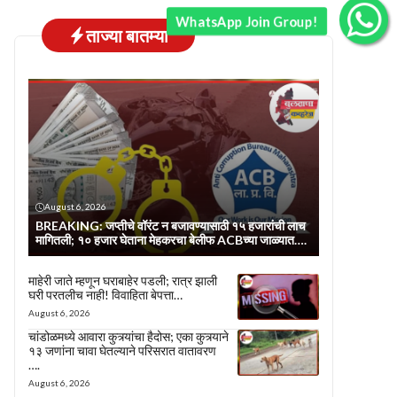
WhatsApp Join Group!
ताज्या बातम्या
August 6, 2026
BREAKING: जप्तीचे वॉरंट न बजावण्यासाठी १५ हजारांची लाच
मागितली; १० हजार घेताना मेहकरचा बेलीफ ACBच्या जाळ्यात….
माहेरी जाते म्हणून घराबाहेर पडली; रात्र झाली
घरी परतलीच नाही! विवाहिता बेपत्ता…
August 6, 2026
चांडोळमध्ये आवारा कुत्र्यांचा हैदोस; एका कुत्र्याने
१३ जणांना चावा घेतल्याने परिसरात वातावरण
….
August 6, 2026