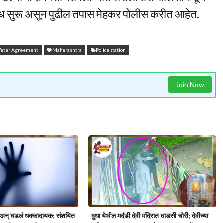
ोध सुरू असून पुढील तपास मेहकर पोलीस करीत आहेत.
 Water Agreement
Maharashtra
Police station
Join Now
ं अन् घडलं धक्कादायक; संशयित
दुधा येथील मर्दडी देवी मंदिरात धाडसी चोरी; देवीच्या