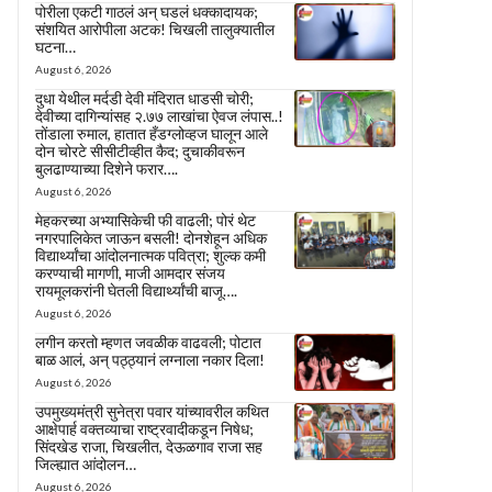
पोरीला एकटी गाठलं अन् घडलं धक्कादायक;
संशयित आरोपीला अटक! चिखली तालुक्यातील
घटना…
August 6, 2026
दुधा येथील मर्दडी देवी मंदिरात धाडसी चोरी;
देवीच्या दागिन्यांसह २.७७ लाखांचा ऐवज लंपास..!
तोंडाला रुमाल, हातात हँडग्लोव्हज घालून आले
दोन चोरटे सीसीटीव्हीत कैद; दुचाकीवरून
बुलढाण्याच्या दिशेने फरार….
August 6, 2026
मेहकरच्या अभ्यासिकेची फी वाढली; पोरं थेट
नगरपालिकेत जाऊन बसली! दोनशेहून अधिक
विद्यार्थ्यांचा आंदोलनात्मक पवित्रा; शुल्क कमी
करण्याची मागणी, माजी आमदार संजय
रायमूलकरांनी घेतली विद्यार्थ्यांची बाजू….
August 6, 2026
लगीन करतो म्हणत जवळीक वाढवली; पोटात
बाळ आलं, अन् पठ्ठ्यानं लग्नाला नकार दिला!
August 6, 2026
उपमुख्यमंत्री सुनेत्रा पवार यांच्यावरील कथित
आक्षेपार्ह वक्तव्याचा राष्ट्रवादीकडून निषेध;
सिंदखेड राजा, चिखलीत, देऊळगाव राजा सह
जिल्ह्यात आंदोलन…
August 6, 2026