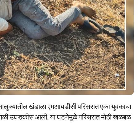
र तालुक्यातील खंडाळा एमआयडीसी परिसरात एका युवकाचा
सकाळी उघडकीस आली. या घटनेमुळे परिसरात मोठी खळबळ