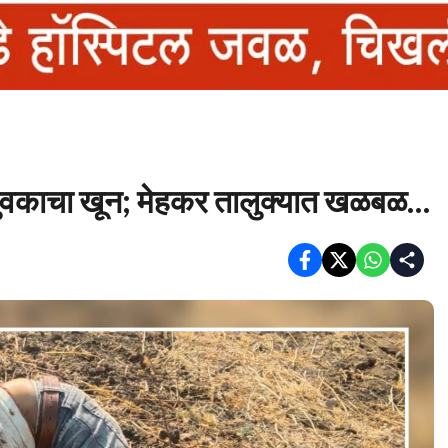
युवकाचा खून; मेहकर तालुक्यात खळबळ…