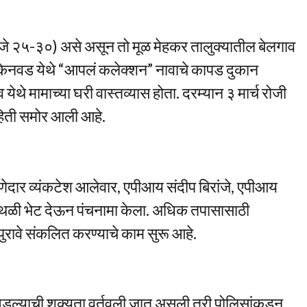
ाजे २५-३०) असे असून तो मूळ मेहकर तालुक्यातील बेलगाव
ील केनवड येथे “आपलं कलेक्शन” नावाचे कापड दुकान
ेथे मामाच्या घरी वास्तव्यास होता. दरम्यान ३ मार्च रोजी
माहिती समोर आली आहे.
णेदार व्यंकटेश आलेवार, एपीआय संदीप बिरांजे, एपीआय
्थळी भेट देऊन पंचनामा केला. अधिक तपासासाठी
रावे संकलित करण्याचे काम सुरू आहे.
न घडल्याची शक्यता वर्तवली जात असली तरी पोलिसांकडून