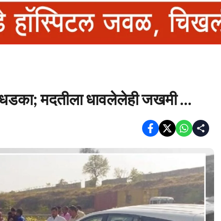
ड धडका; मदतीला धावलेलेही जखमी …