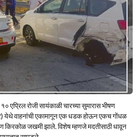
वर १० एप्रिल रोजी सायंकाळी चारच्या सुमारास भीषण
ॉर) येथे वाहनांची एकामागून एक धडक होऊन एकच गोंधळ
 किरकोळ जखमी झाले. विशेष म्हणजे मदतीसाठी धावून
पघातात सापडले.