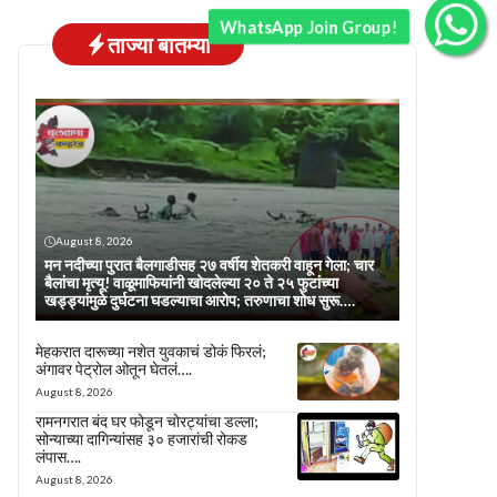
WhatsApp Join Group!
ताज्या बातम्या
August 8, 2026
मन नदीच्या पुरात बैलगाडीसह २७ वर्षीय शेतकरी वाहून गेला; चार
बैलांचा मृत्यू! वाळूमाफियांनी खोदलेल्या २० ते २५ फुटांच्या
खड्ड्यांमुळे दुर्घटना घडल्याचा आरोप; तरुणाचा शोध सुरू….
मेहकरात दारूच्या नशेत युवकाचं डोकं फिरलं;
अंगावर पेट्रोल ओतून घेतलं….
August 8, 2026
रामनगरात बंद घर फोडून चोरट्यांचा डल्ला;
सोन्याच्या दागिन्यांसह ३० हजारांची रोकड
लंपास….
August 8, 2026