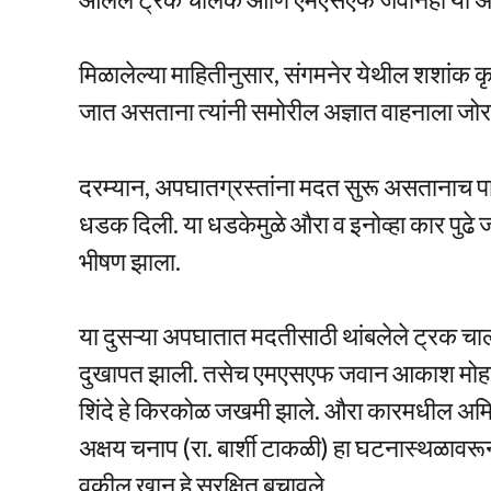
मिळालेल्या माहितीनुसार, संगमनेर येथील शशांक कृ
जात असताना त्यांनी समोरील अज्ञात वाहनाला जो
दरम्यान, अपघातग्रस्तांना मदत सुरू असतानाच पाठ
धडक दिली. या धडकेमुळे औरा व इनोव्हा कार प
भीषण झाला.
या दुसऱ्या अपघातात मदतीसाठी थांबलेले ट्रक चालक
दुखापत झाली. तसेच एमएसएफ जवान आकाश मोहाडे,
शिंदे हे किरकोळ जखमी झाले. औरा कारमधील अमित
अक्षय चनाप (रा. बार्शी टाकळी) हा घटनास्थळावर
वकील खान हे सुरक्षित बचावले.