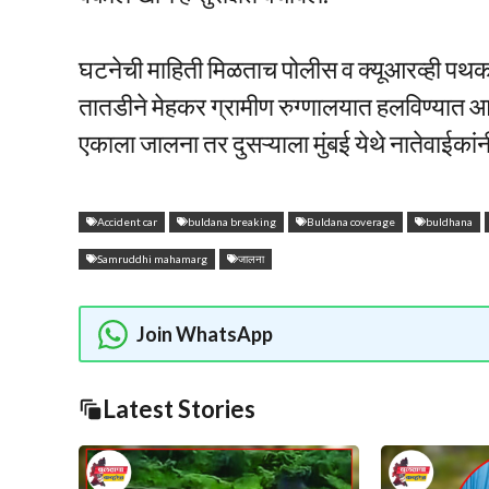
घटनेची माहिती मिळताच पोलीस व क्यूआरव्ही पथक
तातडीने मेहकर ग्रामीण रुग्णालयात हलविण्यात आल
एकाला जालना तर दुसऱ्याला मुंबई येथे नातेवाईकां
Accident car
buldana breaking
Buldana coverage
buldhana
Samruddhi mahamarg
जालना
Join WhatsApp
Latest Stories