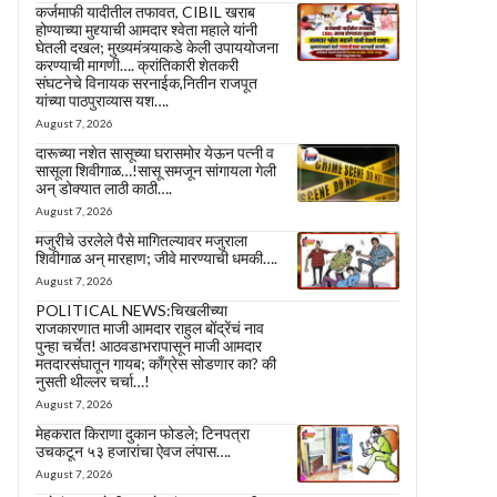
कर्जमाफी यादीतील तफावत, CIBIL खराब
होण्याच्या मुद्द्याची आमदार श्वेता महाले यांनी
घेतली दखल; मुख्यमंत्र्याकडे केली उपाययोजना
करण्याची मागणी…. क्रांतिकारी शेतकरी
संघटनेचे विनायक सरनाईक,नितीन राजपूत
यांच्या पाठपुराव्यास यश….
August 7, 2026
दारूच्या नशेत सासूच्या घरासमोर येऊन पत्नी व
सासूला शिवीगाळ…!सासू समजून सांगायला गेली
अन् डोक्यात लाठी काठी….
August 7, 2026
मजुरीचे उरलेले पैसे मागितल्यावर मजुराला
शिवीगाळ अन् मारहाण; जीवे मारण्याची धमकी….
August 7, 2026
POLITICAL NEWS:चिखलीच्या
राजकारणात माजी आमदार राहुल बोंद्रेंचं नाव
पुन्हा चर्चेत! आठवडाभरापासून माजी आमदार
मतदारसंघातून गायब; काँग्रेस सोडणार का? की
नुसती थील्लर चर्चा…!
August 7, 2026
मेहकरात किराणा दुकान फोडले; टिनपत्रा
उचकटून ५३ हजारांचा ऐवज लंपास….
August 7, 2026