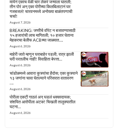
मायेनं एकाच वेळी चार लेकरं जन्माला घातली;
तीन पोरं अन् एका पोरीच्या किलबिलाटानं घर
गजबजलं! चारवनमध्ये अनोख्या बाळंतपणाची
चर्चा!
August 7, 2026
BREAKING: जप्तीचे वॉरंट न बजावण्यासाठी
१५ हजारांची लाच मागितली; १० हजार घेताना
मेहकरचा बेलीफ ACBच्या जाळ्यात….
August 6, 2026
माहेरी जाते म्हणून घराबाहेर पडली; रात्र झाली
घरी परतलीच नाही! विवाहिता बेपत्ता…
August 6, 2026
चांडोळमध्ये आवारा कुत्र्यांचा हैदोस; एका कुत्र्याने
१३ जणांना चावा घेतल्याने परिसरात वातावरण
….
August 6, 2026
पोरीला एकटी गाठलं अन् घडलं धक्कादायक;
संशयित आरोपीला अटक! चिखली तालुक्यातील
घटना…
August 6, 2026