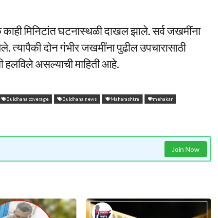
 काही मिनिटांत घटनास्थळी दाखल झाले. सर्व जखमींना
े. त्यापैकी दोन गंभीर जखमींना पुढील उपचारासाठी
नी हलविले असल्याची माहिती आहे.
Buldhana coverage
Buldhana news
Maharashtra
mehakar
Join Now