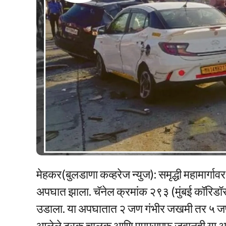
मेहकर(बुलडाणा कव्हरेज न्युज): समृद्धी महामार्गा
अपघात झाला. चॅनेल क्रमांक २९३ (मुंबई कॉरिड
उडाला. या अपघातात २ जण गंभीर जखमी तर ५ जण
आलेले ट्रक चालक आणि एमएसएफ जवानही या अ