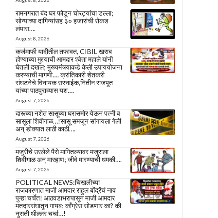
August 8, 2026
रामनगरात बंद घर फोडून चोरट्यांचा डल्ला;
सोन्याच्या दागिन्यांसह ३० हजारांची रोकड
लंपास….
August 8, 2026
कर्जमाफी यादीतील तफावत, CIBIL खराब
होण्याच्या मुद्द्याची आमदार श्वेता महाले यांनी
घेतली दखल; मुख्यमंत्र्याकडे केली उपाययोजना
करण्याची मागणी…. क्रांतिकारी शेतकरी
संघटनेचे विनायक सरनाईक,नितीन राजपूत
यांच्या पाठपुराव्यास यश….
August 7, 2026
दारूच्या नशेत सासूच्या घरासमोर येऊन पत्नी व
सासूला शिवीगाळ…!सासू समजून सांगायला गेली
अन् डोक्यात लाठी काठी….
August 7, 2026
मजुरीचे उरलेले पैसे मागितल्यावर मजुराला
शिवीगाळ अन् मारहाण; जीवे मारण्याची धमकी….
August 7, 2026
POLITICAL NEWS:चिखलीच्या
राजकारणात माजी आमदार राहुल बोंद्रेंचं नाव
पुन्हा चर्चेत! आठवडाभरापासून माजी आमदार
मतदारसंघातून गायब; काँग्रेस सोडणार का? की
नुसती थील्लर चर्चा…!