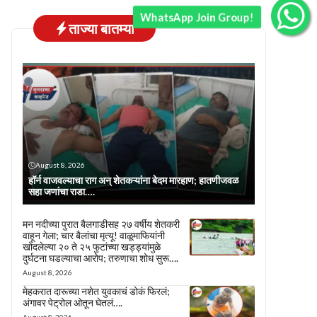
WhatsApp Join Group!
ताज्या बातम्या
August 8, 2026
हॉर्न वाजवल्याचा राग अन् शेतकऱ्यांना बेदम मारहाण; हातणीजवळ
सहा जणांचा राडा….
मन नदीच्या पुरात बैलगाडीसह २७ वर्षीय शेतकरी
वाहून गेला; चार बैलांचा मृत्यू! वाळूमाफियांनी
खोदलेल्या २० ते २५ फुटांच्या खड्ड्यांमुळे
दुर्घटना घडल्याचा आरोप; तरुणाचा शोध सुरू….
August 8, 2026
मेहकरात दारूच्या नशेत युवकाचं डोकं फिरलं;
अंगावर पेट्रोल ओतून घेतलं….