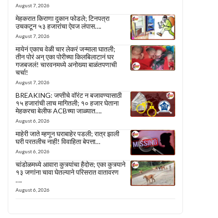
August 7, 2026
मेहकरात किराणा दुकान फोडले; टिनपत्रा
उचकटून ५३ हजारांचा ऐवज लंपास….
August 7, 2026
मायेनं एकाच वेळी चार लेकरं जन्माला घातली;
तीन पोरं अन् एका पोरीच्या किलबिलाटानं घर
गजबजलं! चारवनमध्ये अनोख्या बाळंतपणाची
चर्चा!
August 7, 2026
BREAKING: जप्तीचे वॉरंट न बजावण्यासाठी
१५ हजारांची लाच मागितली; १० हजार घेताना
मेहकरचा बेलीफ ACBच्या जाळ्यात….
August 6, 2026
माहेरी जाते म्हणून घराबाहेर पडली; रात्र झाली
घरी परतलीच नाही! विवाहिता बेपत्ता…
August 6, 2026
चांडोळमध्ये आवारा कुत्र्यांचा हैदोस; एका कुत्र्याने
१३ जणांना चावा घेतल्याने परिसरात वातावरण
….
August 6, 2026