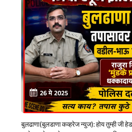
बुलढाणा(बुलडाणा कव्हरेज न्युज): होय तुम्ही जी