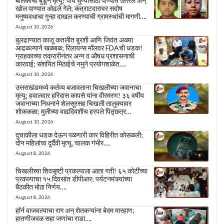
बालकांचा बुडून मृत्यू! पाय धुण्यासाठी पाण्यात उतरले अन्
खोल पाण्यात ओढले गेले; कंत्राटदारावर सदोष
मनुष्यवधाचा गुन्हा दाखल करण्याची ग्रामस्थांची मागणी….
August 10, 2026
बुलढाण्यात काजू कतलीत बुरशी आणि जिवंत अळ्या
आढळल्याने खळबळ; रिलायन्स मॉलवर FDAची धडक!
ग्राहकाच्या तक्रारीनंतर अन्न व औषध प्रशासनाची
कारवाई; संशयित मिठाईचे नमुने प्रयोगशाळेत….
August 10, 2026
उत्तराखंडमध्ये कर्तव्य बजावताना चिखलीच्या जवानाचा
मृत्यू; हवालदार हरिदास कापसे यांना वीरमरण! ३६ वर्षीय
जवानाच्या निधनाने शेलसूरसह चिखली तालुक्यावर
शोककळा; मुलीच्या वाढदिवशीच हरपले पितृछत्र…
August 10, 2026
दुचाकीला धडक देऊन पळणारी कार विहिरीत कोसळली;
दोन महिलांचा दुर्दैवी मृत्यू, चालक गंभीर….
August 8, 2026
चिखलीच्या शिवसृष्टी प्रकल्पाला आता गती! ६५ कोटींच्या
प्रकल्पाचा १५ दिवसांत डीपीआर; पर्यटनमंत्र्यांच्या
बैठकीत मोठा निर्णय….
August 8, 2026
हॉर्न वाजवल्याचा राग अन् शेतकऱ्यांना बेदम मारहाण;
हातणीजवळ सहा जणांचा राडा….