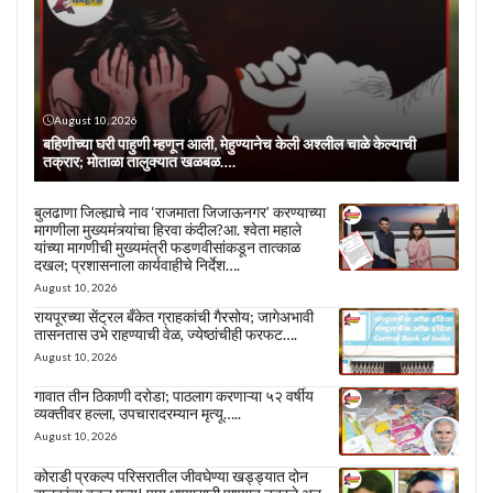
August 10, 2026
बहिणीच्या घरी पाहुणी म्हणून आली, मेहुण्यानेच केली अश्लील चाळे केल्याची
तक्रार; मोताळा तालुक्यात खळबळ….
बुलढाणा जिल्ह्याचे नाव ‘राजमाता जिजाऊनगर’ करण्याच्या
मागणीला मुख्यमंत्र्यांचा हिरवा कंदील?आ. श्वेता महाले
यांच्या मागणीची मुख्यमंत्री फडणवीसांकडून तात्काळ
दखल; प्रशासनाला कार्यवाहीचे निर्देश….
August 10, 2026
रायपूरच्या सेंट्रल बँकेत ग्राहकांची गैरसोय; जागेअभावी
तासनतास उभे राहण्याची वेळ, ज्येष्ठांचीही फरफट….
August 10, 2026
गावात तीन ठिकाणी दरोडा; पाठलाग करणाऱ्या ५२ वर्षीय
व्यक्तीवर हल्ला, उपचारादरम्यान मृत्यू…..
August 10, 2026
कोराडी प्रकल्प परिसरातील जीवघेण्या खड्ड्यात दोन