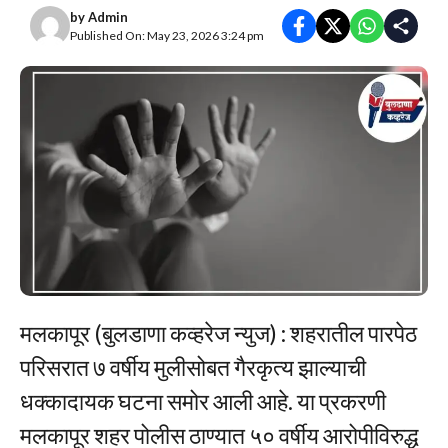
by
Admin
Published On: May 23, 2026 3:24 pm
मलकापूर (बुलडाणा कव्हरेज न्युज) : शहरातील पारपेठ
परिसरात ७ वर्षीय मुलीसोबत गैरकृत्य झाल्याची
धक्कादायक घटना समोर आली आहे. या प्रकरणी
मलकापूर शहर पोलीस ठाण्यात ५० वर्षीय आरोपीविरुद्ध