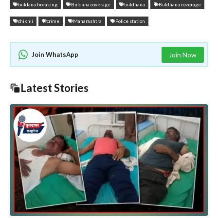
buldana breaking
Buldana coverage
buldhana
Buldhana coverage
chikhli
crime
Maharashtra
Police station
Join WhatsApp
Join Now
Latest Stories