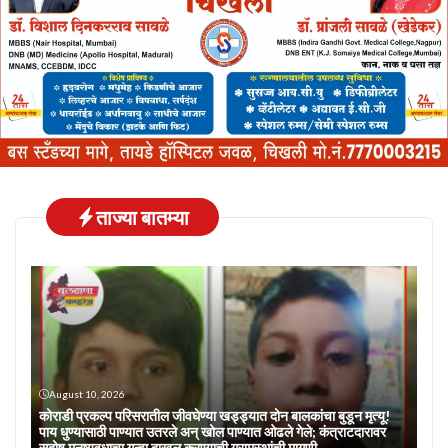
ताज्या बातम्या
August 10, 2026
कोराडी प्रकल्प परिसरातील जीवघेण्या खड्ड्यात दोन बालकांचा बुडून मृत्यू!
पाय धुण्यासाठी पाण्यात उतरले अन् खोल पाण्यात ओढले गेले; कंत्राटदारावर
सदोष मनुष्यवधाचा गुन्हा दाखल करण्याची ग्रामस्थांची मागणी….