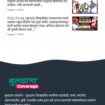
मजुरीचे उरलेले पैसे मागितल्यावर मजुराला शिवीगाळ अन्
मारहाण; जीवे मारण्याची धमकी….
August 7, 2026
POLITICAL NEWS:चिखलीच्या राजकारणात माजी
आमदार राहुल बोंद्रेंचं नाव पुन्हा चर्चेत! आठवडाभरापासून
माजी आमदार मतदारसंघातून गायब; काँग्रेस सोडणार का?
की नुसती थील्लर चर्चा…!
August 7, 2026
बुलढाणा कव्हरेज - बुलढाणा जिल्ह्यातील स्थानिक घडामोडी, राज्य, राष्ट्रीय,
आंतरराष्ट्रीय, कृषी, राजकीय तसेच इतर सर्व ताज्या बातम्यांचे सर्वसमावेशक कव्हरेज