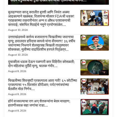
बुलढाण्यात काजू कतलीत बुरशी आणि जिवंत अळ्या
आढळल्याने खळबळ; रिलायन्स मॉलवर FDAची धडक!
ग्राहकाच्या तक्रारीनंतर अन्न व औषध प्रशासनाची
कारवाई; संशयित मिठाईचे नमुने प्रयोगशाळेत….
August 10, 2026
उत्तराखंडमध्ये कर्तव्य बजावताना चिखलीच्या जवानाचा
मृत्यू; हवालदार हरिदास कापसे यांना वीरमरण! ३६ वर्षीय
जवानाच्या निधनाने शेलसूरसह चिखली तालुक्यावर
शोककळा; मुलीच्या वाढदिवशीच हरपले पितृछत्र…
August 10, 2026
दुचाकीला धडक देऊन पळणारी कार विहिरीत कोसळली;
दोन महिलांचा दुर्दैवी मृत्यू, चालक गंभीर….
August 8, 2026
चिखलीच्या शिवसृष्टी प्रकल्पाला आता गती! ६५ कोटींच्या
प्रकल्पाचा १५ दिवसांत डीपीआर; पर्यटनमंत्र्यांच्या
बैठकीत मोठा निर्णय….
August 8, 2026
हॉर्न वाजवल्याचा राग अन् शेतकऱ्यांना बेदम मारहाण;
हातणीजवळ सहा जणांचा राडा….
August 8, 2026