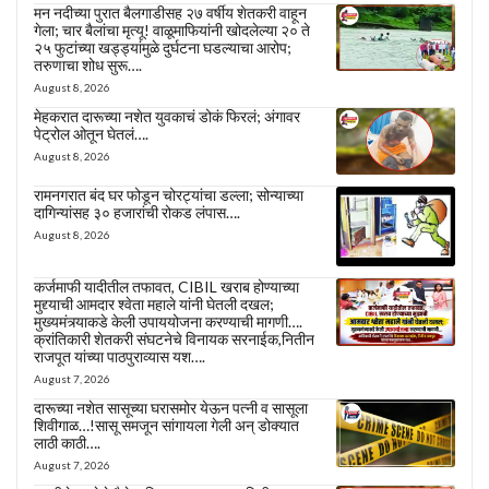
मन नदीच्या पुरात बैलगाडीसह २७ वर्षीय शेतकरी वाहून
गेला; चार बैलांचा मृत्यू! वाळूमाफियांनी खोदलेल्या २० ते
२५ फुटांच्या खड्ड्यांमुळे दुर्घटना घडल्याचा आरोप;
तरुणाचा शोध सुरू….
August 8, 2026
मेहकरात दारूच्या नशेत युवकाचं डोकं फिरलं; अंगावर
पेट्रोल ओतून घेतलं….
August 8, 2026
रामनगरात बंद घर फोडून चोरट्यांचा डल्ला; सोन्याच्या
दागिन्यांसह ३० हजारांची रोकड लंपास….
August 8, 2026
कर्जमाफी यादीतील तफावत, CIBIL खराब होण्याच्या
मुद्द्याची आमदार श्वेता महाले यांनी घेतली दखल;
मुख्यमंत्र्याकडे केली उपाययोजना करण्याची मागणी….
क्रांतिकारी शेतकरी संघटनेचे विनायक सरनाईक,नितीन
राजपूत यांच्या पाठपुराव्यास यश….
August 7, 2026
दारूच्या नशेत सासूच्या घरासमोर येऊन पत्नी व सासूला
शिवीगाळ…!सासू समजून सांगायला गेली अन् डोक्यात
लाठी काठी….
August 7, 2026