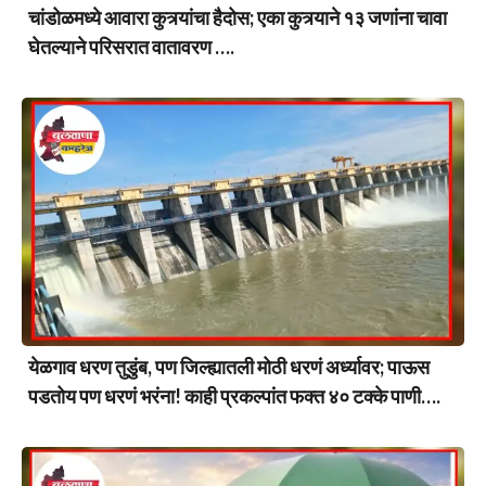
चांडोळमध्ये आवारा कुत्र्यांचा हैदोस; एका कुत्र्याने १३ जणांना चावा
घेतल्याने परिसरात वातावरण ….
येळगाव धरण तुडुंब, पण जिल्ह्यातली मोठी धरणं अर्ध्यावर; पाऊस
पडतोय पण धरणं भरंना! काही प्रकल्पांत फक्त ४० टक्के पाणी….