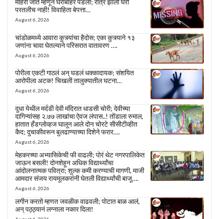
माहेरी जाते म्हणून घराबाहेर पडली; रात्र झाली घरी
परतलीच नाही! विवाहिता बेपत्ता…
August 6, 2026
चांडोळमध्ये आवारा कुत्र्यांचा हैदोस; एका कुत्र्याने १३
जणांना चावा घेतल्याने परिसरात वातावरण ….
August 6, 2026
पोरीला एकटी गाठलं अन् घडलं धक्कादायक; संशयित
आरोपीला अटक! चिखली तालुक्यातील घटना…
August 6, 2026
दुधा येथील मर्दडी देवी मंदिरात धाडसी चोरी; देवीच्या
दागिन्यांसह २.७७ लाखांचा ऐवज लंपास..! तोंडाला रुमाल,
हातात हँडग्लोव्हज घालून आले दोन चोरटे सीसीटीव्हीत
कैद; दुचाकीवरून बुलढाण्याच्या दिशेने फरार….
August 6, 2026
मेहकरच्या अभ्यासिकेची फी वाढली; पोरं थेट नगरपालिकेत
जाऊन बसली! दोनशेहून अधिक विद्यार्थ्यांचा
आंदोलनात्मक पवित्रा; शुल्क कमी करण्याची मागणी, माजी
आमदार संजय रायमूलकरांनी घेतली विद्यार्थ्यांची बाजू….
August 6, 2026
लगीन करतो म्हणत जवळीक वाढवली; पोटात बाळ आलं,
अन् पठ्ठ्यानं लग्नाला नकार दिला!
August 6, 2026