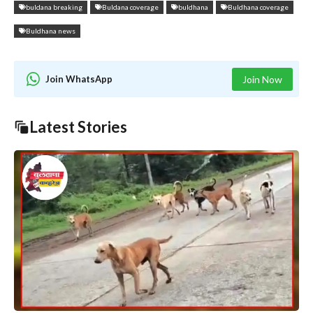
buldana breaking
Buldana coverage
buldhana
Buldhana coverage
Buldhana news
Join WhatsApp
Join Now
Latest Stories