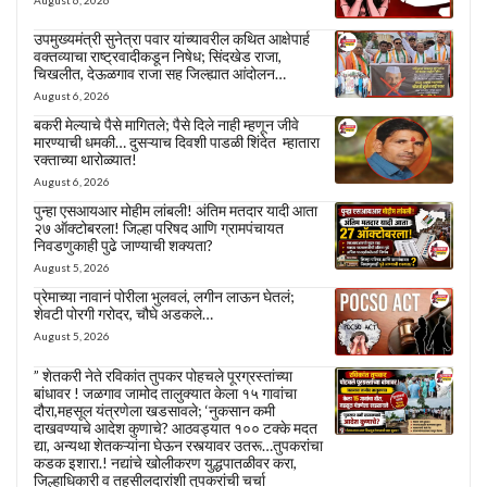
उपमुख्यमंत्री सुनेत्रा पवार यांच्यावरील कथित आक्षेपार्ह
वक्तव्याचा राष्ट्रवादीकडून निषेध; सिंदखेड राजा,
चिखलीत, देऊळगाव राजा सह जिल्ह्यात आंदोलन…
August 6, 2026
बकरी मेल्याचे पैसे मागितले; पैसे दिले नाही म्हणून जीवे
मारण्याची धमकी… दुसऱ्याच दिवशी पाडळी शिंदेत म्हातारा
रक्ताच्या थारोळ्यात!
August 6, 2026
पुन्हा एसआयआर मोहीम लांबली! अंतिम मतदार यादी आता
२७ ऑक्टोबरला! जिल्हा परिषद आणि ग्रामपंचायत
निवडणुकाही पुढे जाण्याची शक्यता?
August 5, 2026
प्रेमाच्या नावानं पोरीला भुलवलं, लगीन लाऊन घेतलं;
शेवटी पोरगी गरोदर, चौघे अडकले…
August 5, 2026
” शेतकरी नेते रविकांत तुपकर पोहचले पूरग्रस्तांच्या
बांधावर ! जळगाव जामोद तालुक्यात केला १५ गावांचा
दौरा,महसूल यंत्रणेला खडसावले; ‘नुकसान कमी
दाखवण्याचे आदेश कुणाचे? आठवड्यात १०० टक्के मदत
द्या, अन्यथा शेतकऱ्यांना घेऊन रस्त्यावर उतरू…तुपकरांचा
कडक इशारा.! नद्यांचे खोलीकरण युद्धपातळीवर करा,
जिल्हाधिकारी व तहसीलदारांशी तुपकरांची चर्चा