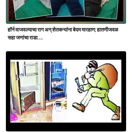
हॉर्न वाजवल्याचा राग अन् शेतकऱ्यांना बेदम मारहाण; हातणीजवळ
सहा जणांचा राडा….