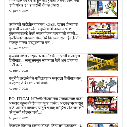
रामनगरात बंद घर फोडून चोरट्यांचा डल्ला; सोन्याच्या
दागिन्यांसह ३० हजारांची रोकड लंपास….
August 8, 2026
कर्जमाफी यादीतील तफावत, CIBIL खराब होण्याच्या
मुद्द्याची आमदार श्वेता महाले यांनी घेतली दखल;
मुख्यमंत्र्याकडे केली उपाययोजना करण्याची मागणी….
क्रांतिकारी शेतकरी संघटनेचे विनायक सरनाईक,नितीन
राजपूत यांच्या पाठपुराव्यास यश….
August 7, 2026
दारूच्या नशेत सासूच्या घरासमोर येऊन पत्नी व सासूला
शिवीगाळ…!सासू समजून सांगायला गेली अन् डोक्यात
लाठी काठी….
August 7, 2026
मजुरीचे उरलेले पैसे मागितल्यावर मजुराला शिवीगाळ अन्
मारहाण; जीवे मारण्याची धमकी….
August 7, 2026
POLITICAL NEWS:चिखलीच्या राजकारणात माजी
आमदार राहुल बोंद्रेंचं नाव पुन्हा चर्चेत! आठवडाभरापासून
माजी आमदार मतदारसंघातून गायब; काँग्रेस सोडणार का?
की नुसती थील्लर चर्चा…!
August 7, 2026
मेहकरात किराणा दुकान फोडले; टिनपत्रा उचकटून ५३