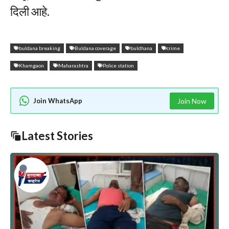
दिली आहे.
buldana breaking
Buldana coverage
buldhana
crime
Khamgaon
Maharashtra
Police station
Join WhatsApp
Join Now
Latest Stories