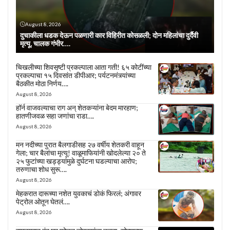
August 8, 2026
दुचाकीला धडक देऊन पळणारी कार विहिरीत कोसळली; दोन महिलांचा दुर्दैवी
मृत्यू, चालक गंभीर….
चिखलीच्या शिवसृष्टी प्रकल्पाला आता गती! ६५ कोटींच्या
प्रकल्पाचा १५ दिवसांत डीपीआर; पर्यटनमंत्र्यांच्या
बैठकीत मोठा निर्णय….
August 8, 2026
हॉर्न वाजवल्याचा राग अन् शेतकऱ्यांना बेदम मारहाण;
हातणीजवळ सहा जणांचा राडा….
August 8, 2026
मन नदीच्या पुरात बैलगाडीसह २७ वर्षीय शेतकरी वाहून
गेला; चार बैलांचा मृत्यू! वाळूमाफियांनी खोदलेल्या २० ते
२५ फुटांच्या खड्ड्यांमुळे दुर्घटना घडल्याचा आरोप;
तरुणाचा शोध सुरू….
August 8, 2026
मेहकरात दारूच्या नशेत युवकाचं डोकं फिरलं; अंगावर
पेट्रोल ओतून घेतलं….
August 8, 2026