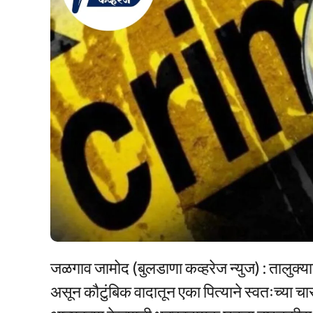
जळगाव जामोद (बुलडाणा कव्हरेज न्युज) : तालुक
असून कौटुंबिक वादातून एका पित्याने स्वतःच्या चा