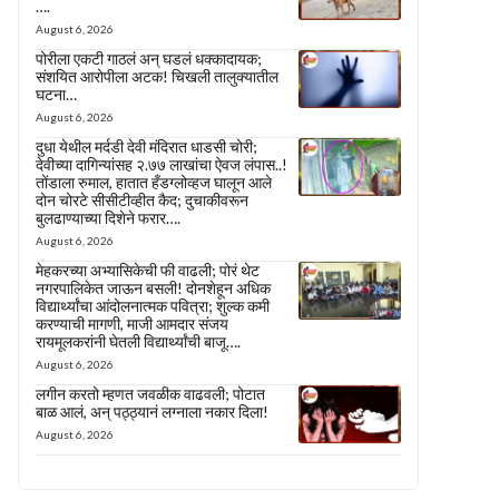
….
August 6, 2026
पोरीला एकटी गाठलं अन् घडलं धक्कादायक;
संशयित आरोपीला अटक! चिखली तालुक्यातील
घटना…
August 6, 2026
दुधा येथील मर्दडी देवी मंदिरात धाडसी चोरी;
देवीच्या दागिन्यांसह २.७७ लाखांचा ऐवज लंपास..!
तोंडाला रुमाल, हातात हँडग्लोव्हज घालून आले
दोन चोरटे सीसीटीव्हीत कैद; दुचाकीवरून
बुलढाण्याच्या दिशेने फरार….
August 6, 2026
मेहकरच्या अभ्यासिकेची फी वाढली; पोरं थेट
नगरपालिकेत जाऊन बसली! दोनशेहून अधिक
विद्यार्थ्यांचा आंदोलनात्मक पवित्रा; शुल्क कमी
करण्याची मागणी, माजी आमदार संजय
रायमूलकरांनी घेतली विद्यार्थ्यांची बाजू….
August 6, 2026
लगीन करतो म्हणत जवळीक वाढवली; पोटात
बाळ आलं, अन् पठ्ठ्यानं लग्नाला नकार दिला!
August 6, 2026