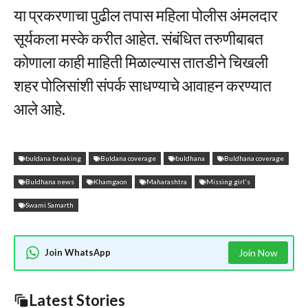
या प्रकरणाचा पुढील तपास महिला पोलीस अंमलदार
सूर्यकला मस्के करीत आहेत. संबंधित तरुणीबाबत
कोणाला काही माहिती मिळाल्यास तातडीने चिखली
शहर पोलिसांशी संपर्क साधण्याचे आवाहन करण्यात
आले आहे.
buldana breaking
Buldana coverage
buldhana
Buldhana coverage
Buldhana news
Khamgaon
Maharashtra
Missing girl's
Swami Samarth
Join WhatsApp
Join Now
Latest Stories