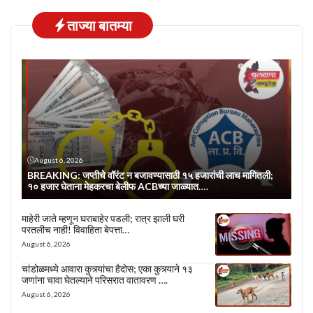
ताज्या बातम्या
August 6, 2026
BREAKING: जप्तीचे वॉरंट न बजावण्यासाठी १५ हजारांची लाच मागितली;
१० हजार घेताना मेहकरचा बेलीफ ACBच्या जाळ्यात….
माहेरी जाते म्हणून घराबाहेर पडली; रात्र झाली घरी
परतलीच नाही! विवाहिता बेपत्ता…
August 6, 2026
चांडोळमध्ये आवारा कुत्र्यांचा हैदोस; एका कुत्र्याने १३
जणांना चावा घेतल्याने परिसरात वातावरण ….
August 6, 2026