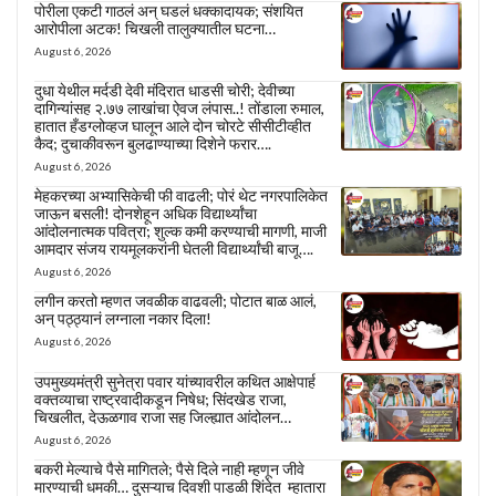
पोरीला एकटी गाठलं अन् घडलं धक्कादायक; संशयित
आरोपीला अटक! चिखली तालुक्यातील घटना…
August 6, 2026
दुधा येथील मर्दडी देवी मंदिरात धाडसी चोरी; देवीच्या
दागिन्यांसह २.७७ लाखांचा ऐवज लंपास..! तोंडाला रुमाल,
हातात हँडग्लोव्हज घालून आले दोन चोरटे सीसीटीव्हीत
कैद; दुचाकीवरून बुलढाण्याच्या दिशेने फरार….
August 6, 2026
मेहकरच्या अभ्यासिकेची फी वाढली; पोरं थेट नगरपालिकेत
जाऊन बसली! दोनशेहून अधिक विद्यार्थ्यांचा
आंदोलनात्मक पवित्रा; शुल्क कमी करण्याची मागणी, माजी
आमदार संजय रायमूलकरांनी घेतली विद्यार्थ्यांची बाजू….
August 6, 2026
लगीन करतो म्हणत जवळीक वाढवली; पोटात बाळ आलं,
अन् पठ्ठ्यानं लग्नाला नकार दिला!
August 6, 2026
उपमुख्यमंत्री सुनेत्रा पवार यांच्यावरील कथित आक्षेपार्ह
वक्तव्याचा राष्ट्रवादीकडून निषेध; सिंदखेड राजा,
चिखलीत, देऊळगाव राजा सह जिल्ह्यात आंदोलन…
August 6, 2026
बकरी मेल्याचे पैसे मागितले; पैसे दिले नाही म्हणून जीवे
मारण्याची धमकी… दुसऱ्याच दिवशी पाडळी शिंदेत म्हातारा