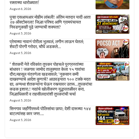
रक्ताच्या थारोळ्यात!
August 6, 2026
पुन्हा एसआयआर मोहीम लांबली! अंतिम मतदार यादी आता
२७ ऑक्टोबरला! जिल्हा परिषद आणि ग्रामपंचायत
निवडणुकाही पुढे जाण्याची शक्यता?
August 5, 2026
प्रेमाच्या नावानं पोरीला भुलवलं, लगीन लाऊन घेतलं;
शेवटी पोरगी गरोदर, चौघे अडकले…
August 5, 2026
” शेतकरी नेते रविकांत तुपकर पोहचले पूरग्रस्तांच्या
बांधावर ! जळगाव जामोद तालुक्यात केला १५ गावांचा
दौरा,महसूल यंत्रणेला खडसावले; ‘नुकसान कमी
दाखवण्याचे आदेश कुणाचे? आठवड्यात १०० टक्के मदत
द्या, अन्यथा शेतकऱ्यांना घेऊन रस्त्यावर उतरू…तुपकरांचा
कडक इशारा.! नद्यांचे खोलीकरण युद्धपातळीवर करा,
जिल्हाधिकारी व तहसीलदारांशी तुपकरांची चर्चा
August 5, 2026
सिनगाव जहाँगीरमध्ये पोलिसांचा छापा; देशी दारूच्या १४४
बाटल्यांसह कार जप्त….
August 5, 2026