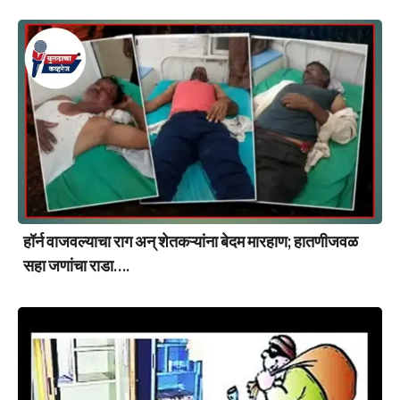
हॉर्न वाजवल्याचा राग अन् शेतकऱ्यांना बेदम मारहाण; हातणीजवळ
सहा जणांचा राडा….