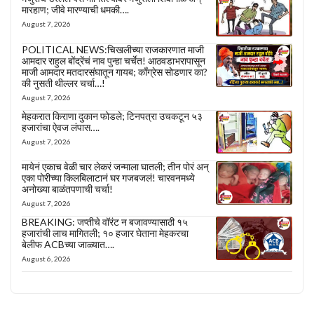
मारहाण; जीवे मारण्याची धमकी….
August 7, 2026
POLITICAL NEWS:चिखलीच्या राजकारणात माजी
आमदार राहुल बोंद्रेंचं नाव पुन्हा चर्चेत! आठवडाभरापासून
माजी आमदार मतदारसंघातून गायब; काँग्रेस सोडणार का?
की नुसती थील्लर चर्चा…!
August 7, 2026
मेहकरात किराणा दुकान फोडले; टिनपत्रा उचकटून ५३
हजारांचा ऐवज लंपास….
August 7, 2026
मायेनं एकाच वेळी चार लेकरं जन्माला घातली; तीन पोरं अन्
एका पोरीच्या किलबिलाटानं घर गजबजलं! चारवनमध्ये
अनोख्या बाळंतपणाची चर्चा!
August 7, 2026
BREAKING: जप्तीचे वॉरंट न बजावण्यासाठी १५
हजारांची लाच मागितली; १० हजार घेताना मेहकरचा
बेलीफ ACBच्या जाळ्यात….
August 6, 2026