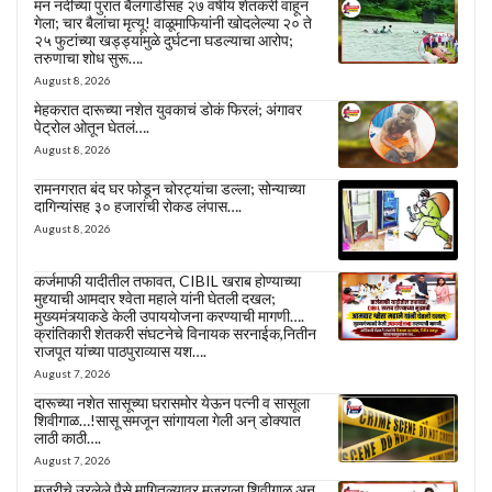
मन नदीच्या पुरात बैलगाडीसह २७ वर्षीय शेतकरी वाहून
गेला; चार बैलांचा मृत्यू! वाळूमाफियांनी खोदलेल्या २० ते
२५ फुटांच्या खड्ड्यांमुळे दुर्घटना घडल्याचा आरोप;
तरुणाचा शोध सुरू….
August 8, 2026
मेहकरात दारूच्या नशेत युवकाचं डोकं फिरलं; अंगावर
पेट्रोल ओतून घेतलं….
August 8, 2026
रामनगरात बंद घर फोडून चोरट्यांचा डल्ला; सोन्याच्या
दागिन्यांसह ३० हजारांची रोकड लंपास….
August 8, 2026
कर्जमाफी यादीतील तफावत, CIBIL खराब होण्याच्या
मुद्द्याची आमदार श्वेता महाले यांनी घेतली दखल;
मुख्यमंत्र्याकडे केली उपाययोजना करण्याची मागणी….
क्रांतिकारी शेतकरी संघटनेचे विनायक सरनाईक,नितीन
राजपूत यांच्या पाठपुराव्यास यश….
August 7, 2026
दारूच्या नशेत सासूच्या घरासमोर येऊन पत्नी व सासूला
शिवीगाळ…!सासू समजून सांगायला गेली अन् डोक्यात
लाठी काठी….
August 7, 2026
मजुरीचे उरलेले पैसे मागितल्यावर मजुराला शिवीगाळ अन्